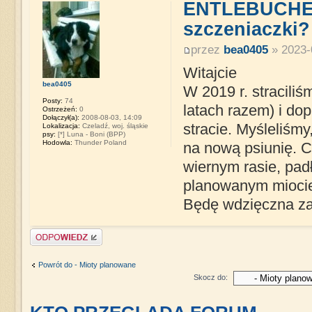
ENTLEBUCHER 
szczeniaczki?
przez
bea0405
» 2023-
Witajcie
bea0405
W 2019 r. straciliś
Posty:
74
latach razem) i do
Ostrzeżeń:
0
Dołączył(a):
2008-08-03, 14:09
stracie. Myśleliśmy
Lokalizacja:
Czeladź, woj. śląskie
psy:
[*] Luna - Boni (BPP)
Hodowla:
Thunder Poland
na nową psiunię. 
wiernym rasie, pad
planowanym miocie 
Będę wdzięczna za
Napisz komentarz
Powrót do - Mioty planowane
Skocz do: