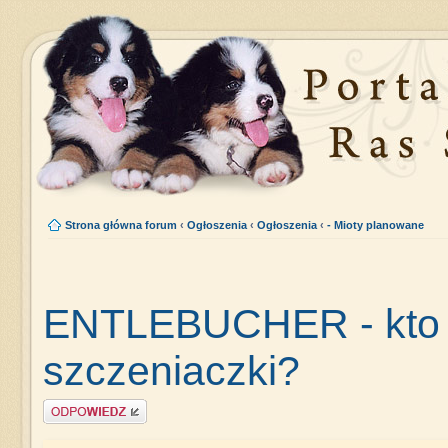
Strona główna forum
‹
Ogłoszenia
‹
Ogłoszenia
‹
- Mioty planowane
ENTLEBUCHER - kto i 
szczeniaczki?
Napisz komentarz