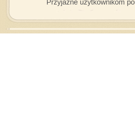
Przyjazne użytkownikom po