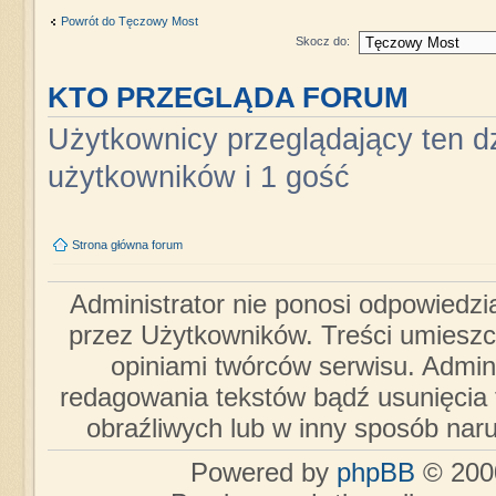
Powrót do Tęczowy Most
Skocz do:
KTO PRZEGLĄDA FORUM
Użytkownicy przeglądający ten dz
użytkowników i 1 gość
Strona główna forum
Administrator nie ponosi odpowiedzi
przez Użytkowników. Treści umieszc
opiniami twórców serwisu. Admini
redagowania tekstów bądź usunięcia 
obraźliwych lub w inny sposób nar
Powered by
phpBB
© 2000