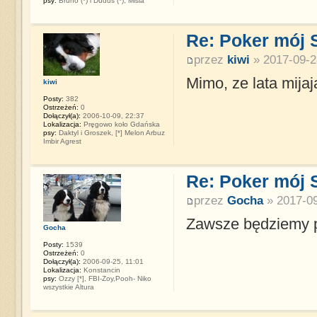
psy:
Bruno (*) i Duduś (*), Misia
Re: Poker mój
przez
kiwi
» 2017-09-2
Mimo, ze lata mija
kiwi
Posty:
382
Ostrzeżeń:
0
Dołączył(a):
2006-10-09, 22:37
Lokalizacja:
Pręgowo koło Gdańska
psy:
Daktyl i Groszek, [*] Melon Arbuz
Imbir Agrest
Re: Poker mój
przez
Gocha
» 2017-09
Zawsze będziemy p
Gocha
Posty:
1539
Ostrzeżeń:
0
Dołączył(a):
2006-09-25, 11:01
Lokalizacja:
Konstancin
psy:
Ozzy [*], FBI-Zoy,Pooh- Niko
wszystkie Altura