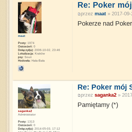
Re: Poker mó
przez
maat
» 2017-09-
Pokerze nad Poker
maat
Posty:
1974
Ostrzeżeń:
0
Dołączył(a):
2006-10-02, 23:46
Lokalizacja:
Kraków
psy:
Souri
Hodowla:
Hała-Bała
Re: Poker mój
przez
saganka2
» 2017
Pamiętamy (*)
saganka2
Administrator
Posty:
1313
Ostrzeżeń:
0
Dołączył(a):
2014-05-03, 17:12