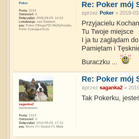
Re: Poker mój
Poker
Posty:
2224
przez
Poker
» 2019-03-
Ostrzeżeń:
0
Dołączył(a):
2006-09-25, 14:22
Przyjacielu Kocha
Lokalizacja:
nad Świdrem
psy:
Poker (*)Hugo(*)O MójTySmutku,
Porto CzarująceOczy
Tu Twoje miejsce
I ja tu zaglądam do
Pamiętam i Tęskni
Buraczku ...
Re: Poker mój
przez
saganka2
» 2019
Tak Pokerku, jesteś
saganka2
Administrator
Posty:
1313
Ostrzeżeń:
0
Dołączył(a):
2014-05-03, 17:12
psy:
Bruno (*) i Duduś (*), Misia