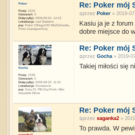
Re: Poker mój
Poker
Posty:
2224
przez
Poker
» 2019-07-
Ostrzeżeń:
0
Dołączył(a):
2006-09-25, 14:22
Kasiu ja je z for
Lokalizacja:
nad Świdrem
psy:
Poker (*)Hugo(*)O MójTySmutku,
Porto CzarująceOczy
dobre miejsce do 
Re: Poker mój
przez
Gocha
» 2019-07
Takiej miłości się n
Gocha
Posty:
1539
Ostrzeżeń:
0
Dołączył(a):
2006-09-25, 11:01
Lokalizacja:
Konstancin
psy:
Ozzy [*], FBI-Zoy,Pooh- Niko
wszystkie Altura
Re: Poker mój
przez
saganka2
» 2019
To prawda. W pewie
saganka2