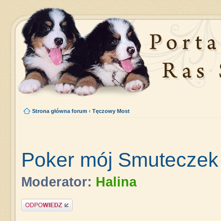
Strona główna forum
‹
Tęczowy Most
Poker mój Smuteczek
Moderator:
Halina
Napisz komentarz