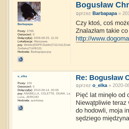
Bogusław Chm
przez
Barbapapa
» 201
Czy ktoś, coś moż
Barbapapa
Znalazłam takie co
Posty:
3786
Ostrzeżeń:
0
http://www.dogomani
Dołączył(a):
2006-09-25, 11:32
Lokalizacja:
Warszawa
psy:
Wobler(DSPP,Dublin(7/11/14);Znak
Zodiaku(*14/8/10)
Hodowla:
Barbapapa-psy
Re: Bogusław 
o_elka
Posty:
100
przez
o_elka
» 2020-08
Ostrzeżeń:
0
Dołączył(a):
2010-09-14, 00:06
Pięć lat minęło od
psy:
ANABELLA, COLETTE, DIUNA, La
Luna, JERICHO
Hodowla:
quickstep
Niewątpliwie teraz
do hodowli, moja 
sędziego międzynar