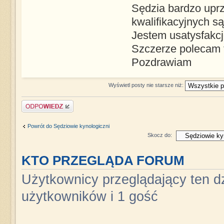
Sędzia bardzo uprz
kwalifikacyjnych 
Jestem usatysfakc
Szczerze polecam 
Pozdrawiam
Wyświetl posty nie starsze niż:
Napisz komentarz
Powrót do Sędziowie kynologiczni
Skocz do:
KTO PRZEGLĄDA FORUM
Użytkownicy przeglądający ten dz
użytkowników i 1 gość