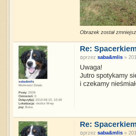
Obrazek został zmniejsz
Re: Spacerkiem
przez
saba&mlis
» 201
Uwaga!
Jutro spotykamy si
saba&mlis
i czekamy nieśmiał
Moderator Działu
Posty:
2939
Ostrzeżeń:
0
Dołączył(a):
2010-08-15, 10:49
Lokalizacja:
okolice W-wy
psy:
Buba
Re: Spacerkiem
przez
saba&mlis
» 201