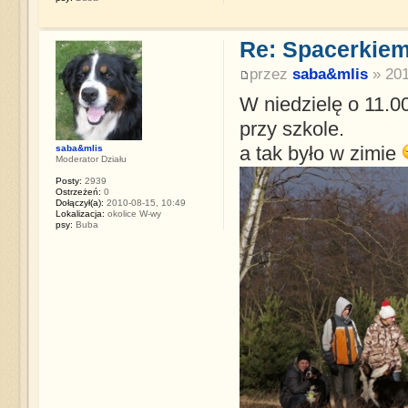
Re: Spacerkiem
przez
saba&mlis
» 201
W niedzielę o 11.0
przy szkole.
saba&mlis
a tak było w zimie
Moderator Działu
Posty:
2939
Ostrzeżeń:
0
Dołączył(a):
2010-08-15, 10:49
Lokalizacja:
okolice W-wy
psy:
Buba