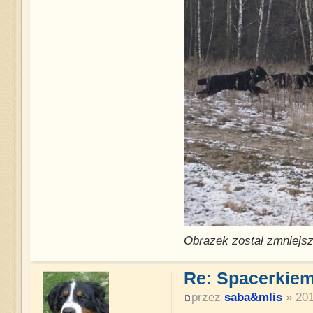
Obrazek został zmniejsz
Re: Spacerkiem
przez
saba&mlis
» 201