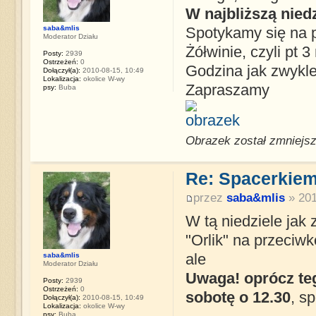
W najbliższą nied
saba&mlis
Spotykamy się na p
Moderator Działu
Żółwinie, czyli pt 
Posty:
2939
Ostrzeżeń:
0
Godzina jak zwykle
Dołączył(a):
2010-08-15, 10:49
Lokalizacja:
okolice W-wy
Zapraszamy
psy:
Buba
Obrazek został zmniejsz
Re: Spacerkiem
przez
saba&mlis
» 201
W tą niedziele jak
"Orlik" na przeciwk
saba&mlis
ale
Moderator Działu
Uwaga! oprócz te
Posty:
2939
Ostrzeżeń:
0
sobotę o 12.30
, s
Dołączył(a):
2010-08-15, 10:49
Lokalizacja:
okolice W-wy
psy:
Buba