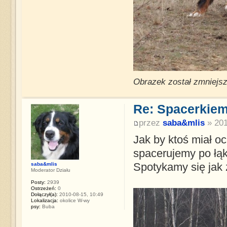
Obrazek został zmniejsz
Re: Spacerkiem
przez
saba&mlis
» 201
Jak by ktoś miał o
spacerujemy po łą
saba&mlis
Spotykamy się jak 
Moderator Działu
Posty:
2939
Ostrzeżeń:
0
Dołączył(a):
2010-08-15, 10:49
Lokalizacja:
okolice W-wy
psy:
Buba