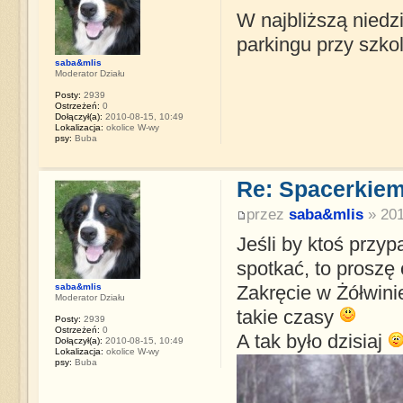
W najbliższą niedz
parkingu przy szko
saba&mlis
Moderator Działu
Posty:
2939
Ostrzeżeń:
0
Dołączył(a):
2010-08-15, 10:49
Lokalizacja:
okolice W-wy
psy:
Buba
Re: Spacerkiem
przez
saba&mlis
» 201
Jeśli by ktoś przyp
spotkać, to proszę
saba&mlis
Zakręcie w Żółwinie
Moderator Działu
takie czasy
Posty:
2939
Ostrzeżeń:
0
A tak było dzisiaj
Dołączył(a):
2010-08-15, 10:49
Lokalizacja:
okolice W-wy
psy:
Buba