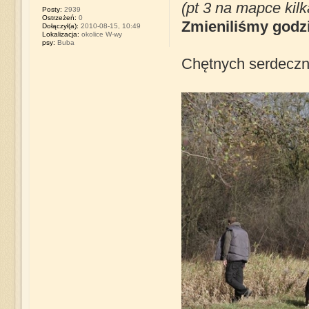
(pt 3 na mapce kil
Posty:
2939
Ostrzeżeń:
0
Zmieniliśmy godzi
Dołączył(a):
2010-08-15, 10:49
Lokalizacja:
okolice W-wy
psy:
Buba
Chętnych serdecz