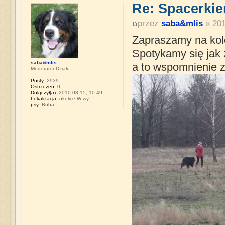
Re: Spacerki
przez
saba&mlis
» 201
Zapraszamy na kole
Spotykamy się jak 
saba&mlis
a to wspomnienie z
Moderator Działu
Posty:
2939
Ostrzeżeń:
0
Dołączył(a):
2010-08-15, 10:49
Lokalizacja:
okolice W-wy
psy:
Buba