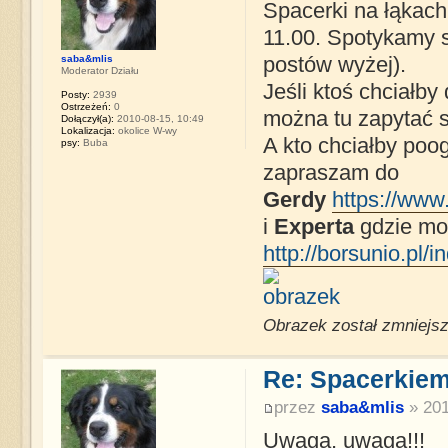
Spacerki na łąkach
11.00. Spotykamy s
saba&mlis
postów wyżej).
Moderator Działu
Jeśli ktoś chciałb
Posty:
2939
Ostrzeżeń:
0
można tu zapytać s
Dołączył(a):
2010-08-15, 10:49
Lokalizacja:
okolice W-wy
A kto chciałby poog
psy:
Buba
zapraszam do
Gerdy
https://www.
i
Experta
gdzie mo
http://borsunio.pl/i
Obrazek został zmniejsz
Re: Spacerkiem
przez
saba&mlis
» 201
Uwaga, uwaga!!!