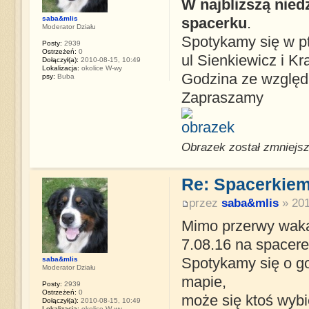
W najbliższą nied
saba&mlis
spacerku
.
Moderator Działu
Spotykamy się w p
Posty:
2939
Ostrzeżeń:
0
ul Sienkiewicz i Kr
Dołączył(a):
2010-08-15, 10:49
Lokalizacja:
okolice W-wy
Godzina ze względu
psy:
Buba
Zapraszamy
Obrazek został zmniejsz
Re: Spacerkiem
przez
saba&mlis
» 201
Mimo przerwy wak
7.08.16 na spacerek
saba&mlis
Spotykamy się o g
Moderator Działu
mapie,
Posty:
2939
Ostrzeżeń:
0
może się ktoś wybi
Dołączył(a):
2010-08-15, 10:49
Lokalizacja:
okolice W-wy