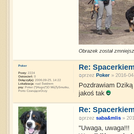
Obrazek został zmniejsz
Re: Spacerkiem
Poker
Posty:
2224
przez
Poker
» 2016-04-
Ostrzeżeń:
0
Dołączył(a):
2006-09-25, 14:22
Pozdrawiam Dziką 
Lokalizacja:
nad Świdrem
psy:
Poker (*)Hugo(*)O MójTySmutku,
Porto CzarująceOczy
jakoś tak
Re: Spacerkiem
przez
saba&mlis
» 201
"Uwaga, uwaga!!!