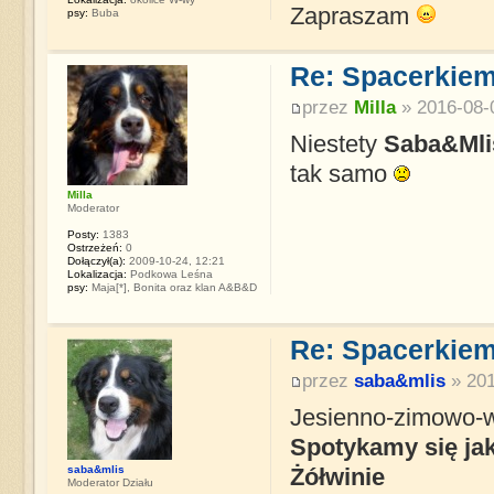
Zapraszam
psy:
Buba
Re: Spacerkiem
przez
Milla
» 2016-08-0
Niestety
Saba&Mli
tak samo
Milla
Moderator
Posty:
1383
Ostrzeżeń:
0
Dołączył(a):
2009-10-24, 12:21
Lokalizacja:
Podkowa Leśna
psy:
Maja[*], Bonita oraz klan A&B&D
Re: Spacerkiem
przez
saba&mlis
» 201
Jesienno-zimowo-w
Spotykamy się jak
saba&mlis
Żółwinie
Moderator Działu