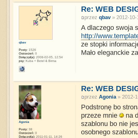
Re: WEB DESI
przez
qbav
» 2012-10-1
A dlaczego swoja s
http://www.templat
qbav
ze stopki informacj
Posty:
1526
Mało eleganckie zag
Ostrzeżeń:
0
Dołączył(a):
2008-02-05, 12:54
psy:
Kuba + Betel & Birma
Re: WEB DESI
przez
Agonia
» 2012-1
Podstronę bo stron
przeze mnie
na d
Agonia
szablonu bo nie jes
Posty:
38
osobnego szablonu 
Ostrzeżeń:
0
Dołączył(a):
2011-01-11, 14:26