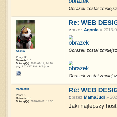
Obrazek został zmniejsz
Re: WEB DESI
przez
Agonia
» 2013-0
Obrazek został zmniejsz
Agonia
Posty:
38
Ostrzeżeń:
0
Dołączył(a):
2011-01-11, 14:26
psy:
2 X AST: Fabi & Tajron
Obrazek został zmniejsz
Re: WEB DESI
MamaJudi
Posty:
1
przez
MamaJudi
» 202
Ostrzeżeń:
0
Dołączył(a):
2020-10-12, 14:38
Jaki najlepszy host