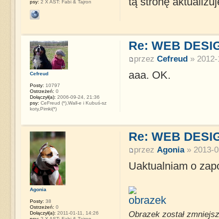
tą stronę aktualizu
psy:
2 X AST: Fabi & Tajron
Re: WEB DESI
przez
Cefreud
» 2012-
aaa. OK.
Cefreud
Posty:
10797
Ostrzeżeń:
0
Dołączył(a):
2006-09-24, 21:36
psy:
CeFreud (*),Wall-e i Kubuś-sz
koty,Pimki(*)
Re: WEB DESI
przez
Agonia
» 2013-0
Uaktualniam o zap
Agonia
Posty:
38
Ostrzeżeń:
0
Obrazek został zmniejsz
Dołączył(a):
2011-01-11, 14:26
psy:
2 X AST: Fabi & Tajron