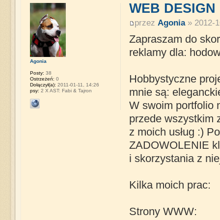
WEB DESIGN
przez
Agonia
» 2012-1
Zapraszam do skor
reklamy dla: hodowl
Agonia
Posty:
38
Hobbystyczne proj
Ostrzeżeń:
0
Dołączył(a):
2011-01-11, 14:26
mnie są: eleganckie
psy:
2 X AST: Fabi & Tajron
W swoim portfolio 
przede wszystkim z
z moich usług :) Po
ZADOWOLENIE klien
i skorzystania z nie
Kilka moich prac:
Strony WWW: