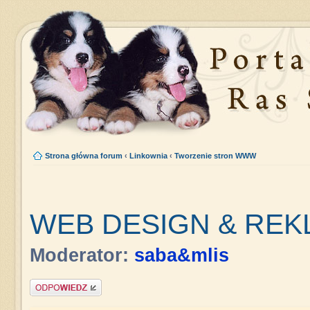
Strona główna forum
‹
Linkownia
‹
Tworzenie stron WWW
WEB DESIGN & REK
Moderator:
saba&mlis
Napisz komentarz