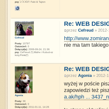
psy:
2 X AST: Fabi & Tajron
Re: WEB DESI
przez
Cefreud
» 2012-
http://www.zomira
Cefreud
Posty:
10797
nie ma tam takiego
Ostrzeżeń:
0
Dołączył(a):
2006-09-24, 21:36
psy:
CeFreud (*),Wall-e i Kubuś-sz
koty,Pimki(*)
Re: WEB DESI
przez
Agonia
» 2012-1
wyżej w poście pis
zapowiedzi też pis
Agonia
a.ak/hph ... 3437_n
Posty:
38
Ostrzeżeń:
0
Dołączył(a):
2011-01-11, 14:26