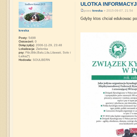
ULOTKA INFORMACYJ
przez
kreska
» 2015-09-07, 21:54
Gdyby ktos chcial edukowac pon
kreska
Posty:
5498
Ostrzeżeń:
0
Dołączył(a):
2006-11-29, 23:48
Lokalizacja:
Zielonka
psy:
Fibi,Bibi,Balu,Lila,Lilawati, Solo i
Łatka(*)
Hodowla:
SOULBERN