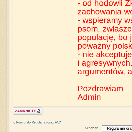
- od hodowli
zachowania wo
- wspieramy w
psom, zwłaszc
populację, bo
poważny polsk
- nie akceptu
i agresywnych
argumentów, a
Pozdrawiam
Admin
Zablokowany
Powrót do Regulamin oraz FAQ
Skocz do: