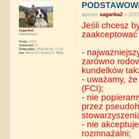
PODSTAWOWE
przez
saganka2
» 2015
Jeśli chcesz b
saganka2
zaakceptować z
Administrator
Posty:
1313
Ostrzeżeń:
0
Dołączył(a):
2014-05-03, 17:12
- najważniejsz
psy:
Bruno (*) i Duduś (*), Misia
zarówno rodow
kundelków tak
- uważamy, że
(FCI);
- nie popiera
przez pseudoho
stowarzyszenia,
- nie akceptuj
rozmnażalni;