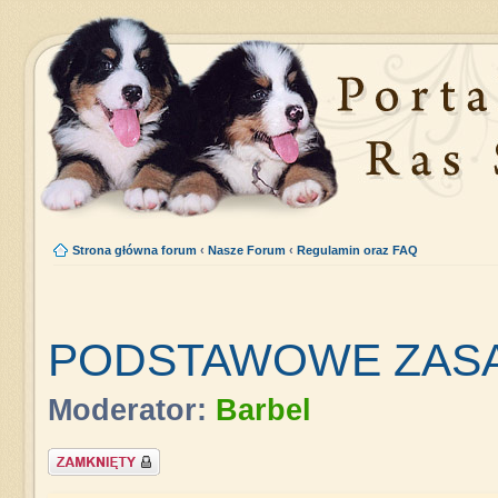
Strona główna forum
‹
Nasze Forum
‹
Regulamin oraz FAQ
PODSTAWOWE ZAS
Moderator:
Barbel
Zablokowany