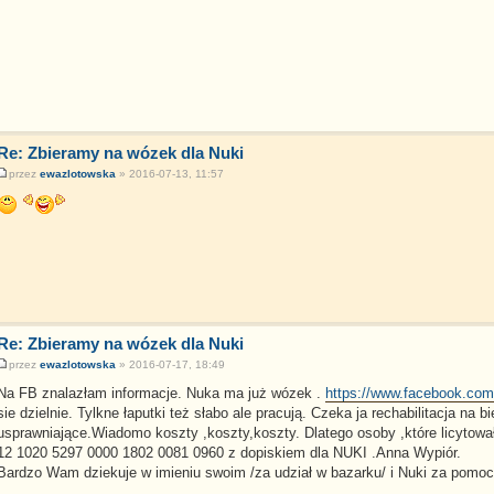
Re: Zbieramy na wózek dla Nuki
przez
ewazlotowska
» 2016-07-13, 11:57
Re: Zbieramy na wózek dla Nuki
przez
ewazlotowska
» 2016-07-17, 18:49
Na FB znalazłam informacje. Nuka ma już wózek .
https://www.facebook.com/
sie dzielnie. Tylkne łaputki też słabo ale pracują. Czeka ja rechabilitacja na bi
usprawniające.Wiadomo koszty ,koszty,koszty. Dlatego osoby ,które licytowa
12 1020 5297 0000 1802 0081 0960 z dopiskiem dla NUKI .Anna Wypiór.
Bardzo Wam dziekuje w imieniu swoim /za udział w bazarku/ i Nuki za pomoc