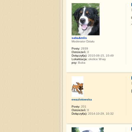
saba&mlis
Moderator Działu
Posty:
2939
Ostrzeżeń:
0
Dołączył(a):
2010-08-15, 10:49
Lokalizacja:
okolice W-wy
psy:
Buba
ewazlotowska
Posty:
201
Ostrzeżeń:
0
Dołączył(a):
2014-10-29, 10:32