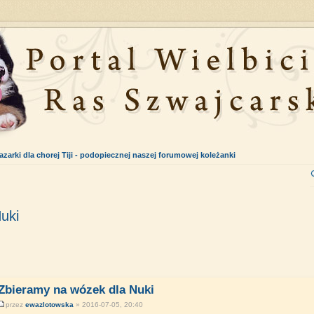
azarki dla chorej Tiji - podopiecznej naszej forumowej koleżanki
uki
Zbieramy na wózek dla Nuki
przez
ewazlotowska
» 2016-07-05, 20:40