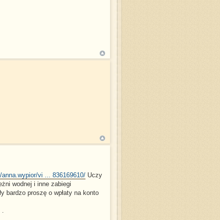
anna.wypior/vi ... 836169610/
Uczy
eżni wodnej i inne zabiegi
ły bardzo proszę o wpłaty na konto
 .