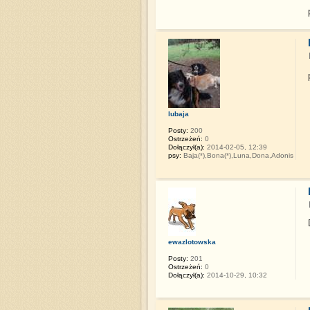
lubaja
Posty:
200
Ostrzeżeń:
0
Dołączył(a):
2014-02-05, 12:39
psy:
Baja(*),Bona(*),Luna,Dona,Adonis
ewazlotowska
Posty:
201
Ostrzeżeń:
0
Dołączył(a):
2014-10-29, 10:32