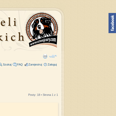
Szukaj
FAQ
Zarejestruj
Zaloguj
Posty: 18 • Strona
1
z
1