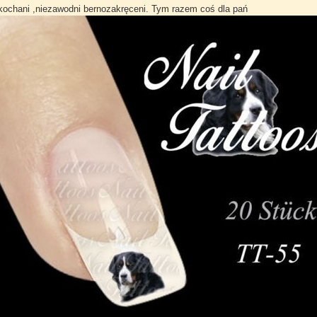
kochani ,niezawodni bernozakręceni. Tym razem coś dla pań