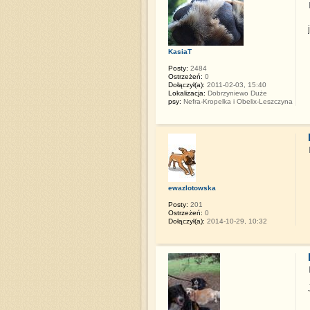
KasiaT
Posty:
2484
Ostrzeżeń:
0
Dołączył(a):
2011-02-03, 15:40
Lokalizacja:
Dobrzyniewo Duże
psy:
Nefra-Kropelka i Obelix-Leszczyna
ewazlotowska
Posty:
201
Ostrzeżeń:
0
Dołączył(a):
2014-10-29, 10:32