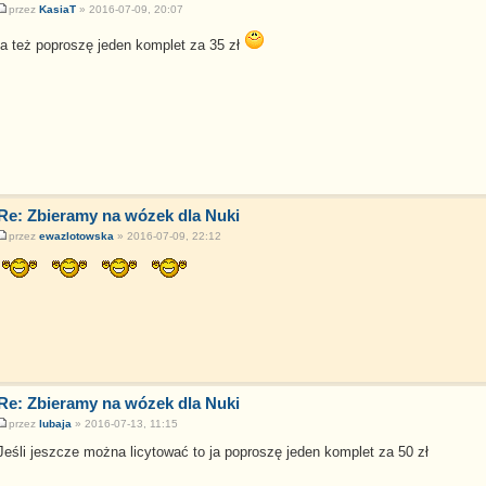
przez
KasiaT
» 2016-07-09, 20:07
ja też poproszę jeden komplet za 35 zł
Re: Zbieramy na wózek dla Nuki
przez
ewazlotowska
» 2016-07-09, 22:12
Re: Zbieramy na wózek dla Nuki
przez
lubaja
» 2016-07-13, 11:15
Jeśli jeszcze można licytować to ja poproszę jeden komplet za 50 zł