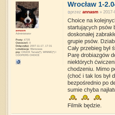
Wrocław 1-2.0
przez
annasm
» 2017-0
Choice na kolejny
startujących psów 
annasm
doskonałej zabrakł
Administrator
Posty:
4735
grupie psów. Dziabą
Ostrzeżeń:
0
Dołączył(a):
2007-11-17, 17:31
Cały przebieg był 
Lokalizacja:
Warszawa
psy:
CHUCK Tanais(*), WINNIE(*) I
Parę drobiazgów do
COOPERS CHOICE
niektórych ćwiczen
chodzeniu. Mimo po
(choć i tak los był
bezpośrednio po de
sumie chyba najłat
Filmik będzie.