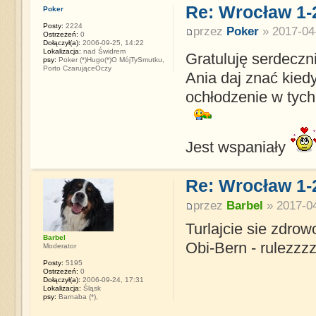
Re: Wrocław 1-
Poker
Posty:
2224
przez
Poker
» 2017-04-
Ostrzeżeń:
0
Dołączył(a):
2006-09-25, 14:22
Lokalizacja:
nad Świdrem
Gratuluję serdeczn
psy:
Poker (*)Hugo(*)O MójTySmutku,
Porto CzarująceOczy
Ania daj znać kied
ochłodzenie w tych
Jest wspaniały
Re: Wrocław 1-
przez
Barbel
» 2017-04
Turlajcie sie zdrowo
Barbel
Obi-Bern - rulezzz
Moderator
Posty:
5195
Ostrzeżeń:
0
Dołączył(a):
2006-09-24, 17:31
Lokalizacja:
Śląsk
psy:
Barnaba (*),