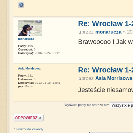
Re: Wrocław 1-
przez
monarucza
» 20
monarucza
Brawooooo ! Jak wid
Posty:
495
Ostrzeżeń:
0
Dołączył(a):
2006-09-24, 21:25
Re: Wrocław 1-
Asia Morrisowa
Posty:
531
przez
Asia Morrisowa
Ostrzeżeń:
0
Dołączył(a):
2013-01-18, 14:41
psy:
Morris
Jesteście niesamow
Wyświetl posty nie starsze niż:
Napisz komentarz
Powrót do Zawody