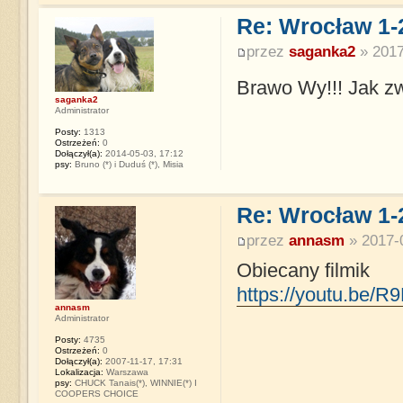
Re: Wrocław 1-
przez
saganka2
» 2017
Brawo Wy!!! Jak z
saganka2
Administrator
Posty:
1313
Ostrzeżeń:
0
Dołączył(a):
2014-05-03, 17:12
psy:
Bruno (*) i Duduś (*), Misia
Re: Wrocław 1-
przez
annasm
» 2017-0
Obiecany filmik
https://youtu.be/
annasm
Administrator
Posty:
4735
Ostrzeżeń:
0
Dołączył(a):
2007-11-17, 17:31
Lokalizacja:
Warszawa
psy:
CHUCK Tanais(*), WINNIE(*) I
COOPERS CHOICE