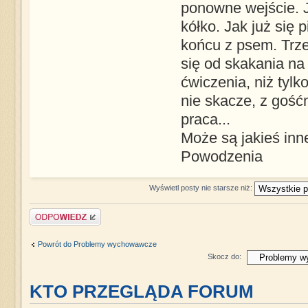
ponowne wejście. J
kółko. Jak już się 
końcu z psem. Trze
się od skakania n
ćwiczenia, niż tyl
nie skacze, z gośćmi
praca...
Może są jakieś inn
Powodzenia
Wyświetl posty nie starsze niż:
Napisz komentarz
Powrót do Problemy wychowawcze
Skocz do:
KTO PRZEGLĄDA FORUM