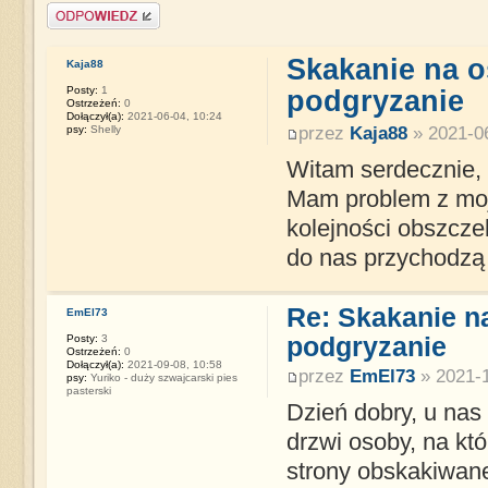
Napisz komentarz
Skakanie na 
Kaja88
Posty:
1
podgryzanie
Ostrzeżeń:
0
Dołączył(a):
2021-06-04, 10:24
psy:
Shelly
przez
Kaja88
» 2021-06
Witam serdecznie,
Mam problem z moją
kolejności obszcze
do nas przychodzą 
Re: Skakanie n
EmEl73
podgryzanie
Posty:
3
Ostrzeżeń:
0
Dołączył(a):
2021-09-08, 10:58
przez
EmEl73
» 2021-1
psy:
Yuriko - duży szwajcarski pies
pasterski
Dzień dobry, u nas
drzwi osoby, na któ
strony obskakiwane