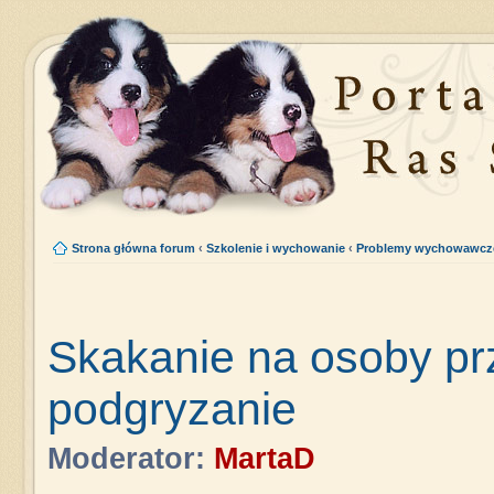
Strona główna forum
‹
Szkolenie i wychowanie
‹
Problemy wychowawcz
Skakanie na osoby pr
podgryzanie
Moderator:
MartaD