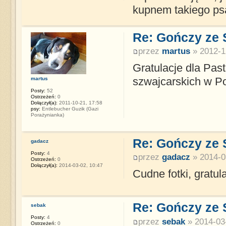
kupnem takiego ps
Re: Gończy ze
przez
martus
» 2012-1
Gratulacje dla Pas
martus
szwajcarskich w Po
Posty:
52
Ostrzeżeń:
0
Dołączył(a):
2011-10-21, 17:58
psy:
Entlebucher Guzik (Gazi
Porażynianka)
Re: Gończy ze
gadacz
Posty:
4
przez
gadacz
» 2014-0
Ostrzeżeń:
0
Dołączył(a):
2014-03-02, 10:47
Cudne fotki, gratul
Re: Gończy ze
sebak
Posty:
4
przez
sebak
» 2014-03-
Ostrzeżeń:
0