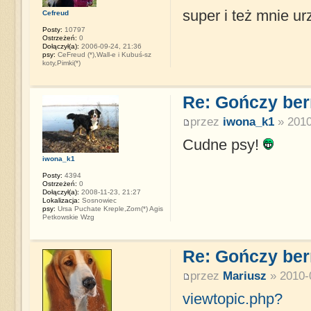
super i też mnie ur
Cefreud
Posty:
10797
Ostrzeżeń:
0
Dołączył(a):
2006-09-24, 21:36
psy:
CeFreud (*),Wall-e i Kubuś-sz
koty,Pimki(*)
Re: Gończy ber
przez
iwona_k1
» 2010
Cudne psy!
iwona_k1
Posty:
4394
Ostrzeżeń:
0
Dołączył(a):
2008-11-23, 21:27
Lokalizacja:
Sosnowiec
psy:
Ursa Puchate Kreple,Zorn(*) Agis
Petkowskie Wzg
Re: Gończy ber
przez
Mariusz
» 2010-
viewtopic.php?