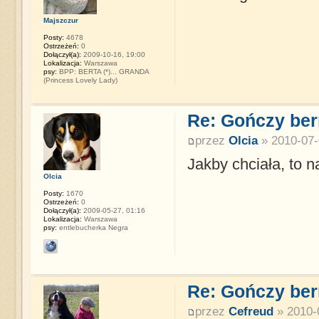
Majszczur
Posty:
4678
Ostrzeżeń:
0
Dołączył(a):
2009-10-16, 19:00
Lokalizacja:
Warszawa
psy:
BPP: BERTA (*)... GRANDA
(Princess Lovely Lady)
Re: Gończy ber
przez
Olcia
» 2010-07-
Jakby chciała, to 
Olcia
Posty:
1670
Ostrzeżeń:
0
Dołączył(a):
2009-05-27, 01:16
Lokalizacja:
Warszawa
psy:
entlebucherka Negra
Re: Gończy ber
przez
Cefreud
» 2010-