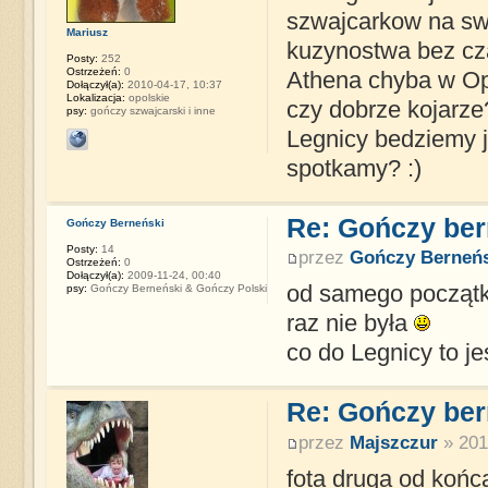
szwajcarkow na swi
Mariusz
kuzynostwa bez cz
Posty:
252
Ostrzeżeń:
0
Athena chyba w Opo
Dołączył(a):
2010-04-17, 10:37
Lokalizacja:
opolskie
czy dobrze kojarze
psy:
gończy szwajcarski i inne
Legnicy bedziemy j
spotkamy? :)
Re: Gończy ber
Gończy Berneński
Posty:
14
przez
Gończy Berneńs
Ostrzeżeń:
0
Dołączył(a):
2009-11-24, 00:40
od samego początku 
psy:
Gończy Berneński & Gończy Polski
raz nie była
co do Legnicy to j
Re: Gończy ber
przez
Majszczur
» 201
fota druga od końc