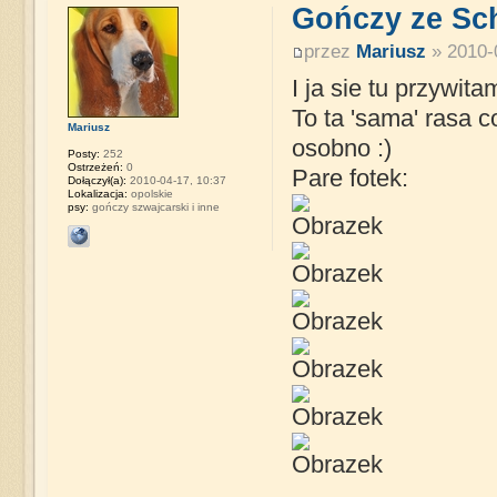
Gończy ze Sc
przez
Mariusz
» 2010-
I ja sie tu przywit
To ta 'sama' rasa 
Mariusz
osobno :)
Posty:
252
Ostrzeżeń:
0
Pare fotek:
Dołączył(a):
2010-04-17, 10:37
Lokalizacja:
opolskie
psy:
gończy szwajcarski i inne