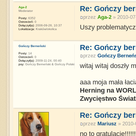
Re: Gończy ber
Aga-2
Moderator
przez
Aga-2
» 2010-07-
Posty:
6352
Ostrzeżeń:
0
Uszy problematyczn
Dołączył(a):
2006-09-26, 10:37
Lokalizacja:
Kraków/okolica
Re: Gończy ber
Gończy Berneński
Posty:
14
przez
Gończy Berneńs
Ostrzeżeń:
0
Dołączył(a):
2009-11-24, 00:40
witaj witaj doszły 
psy:
Gończy Berneński & Gończy Polski
aaa moja mała łac
Herning na WORLD
Zwycięstwo Świat
Re: Gończy ber
przez
Mariusz
» 2010-
no to gratulacje!!!!