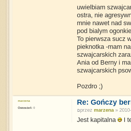
uwielbiam szwajcark
ostra, nie agresywn
mnie nawet nad swi
pod bialym ogonk
To pierwsza sucz w
pieknotka -mam nad
szwajcarskich zara
Ania od Berny i mam
szwajcarskich pso
Pozdro ;)
Re: Gończy ber
marzena
Ostrzeżeń:
0
przez
marzena
» 2010-
Jest kapitalna
I t