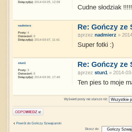
Dołączył(a):
2014-03-05, 12:09
Cudne słodziak !!!!
Re: Gończy ze
nadmierz
Posty:
4
przez
nadmierz
» 2014
Ostrzeżeń:
0
Dołączył(a):
2014-03-07, 11:41
Super fotki :)
Re: Gończy ze
stun1
Posty:
3
przez
stun1
» 2014-03-
Ostrzeżeń:
0
Dołączył(a):
2014-03-30, 17:46
Ten pies to moje ma
Wyświetl posty nie starsze niż:
Napisz komentarz
Powrót do Gończy Szwajcarski
Skocz do: