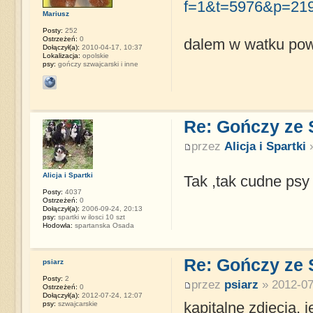
f=1&t=5976&p=21
Mariusz
Posty:
252
Ostrzeżeń:
0
dalem w watku powi
Dołączył(a):
2010-04-17, 10:37
Lokalizacja:
opolskie
psy:
gończy szwajcarski i inne
Re: Gończy ze
przez
Alicja i Spartki
»
Alicja i Spartki
Tak ,tak cudne ps
Posty:
4037
Ostrzeżeń:
0
Dołączył(a):
2006-09-24, 20:13
psy:
spartki w ilosci 10 szt
Hodowla:
spartanska Osada
Re: Gończy ze
psiarz
Posty:
2
przez
psiarz
» 2012-07
Ostrzeżeń:
0
Dołączył(a):
2012-07-24, 12:07
kapitalne zdjęcia,
psy:
szwajcarskie