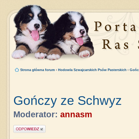
Strona główna forum
‹
Hodowla Szwajcarskich Psów Pasterskich
‹
Gończ
Gończy ze Schwyz
Moderator:
annasm
Napisz komentarz