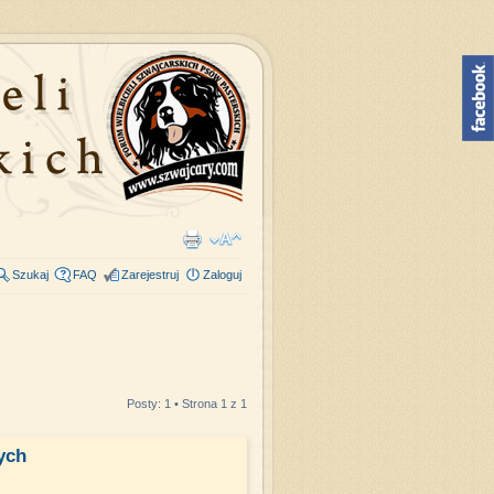
Szukaj
FAQ
Zarejestruj
Zaloguj
Posty: 1 • Strona
1
z
1
ych