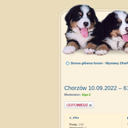
Strona główna forum
‹
Wystawy ZKw
Chorzów 10.09.2022 – 
Moderator:
Aga-2
Napisz komentarz
o_elka
Posty:
100
Ostrzeżeń:
0