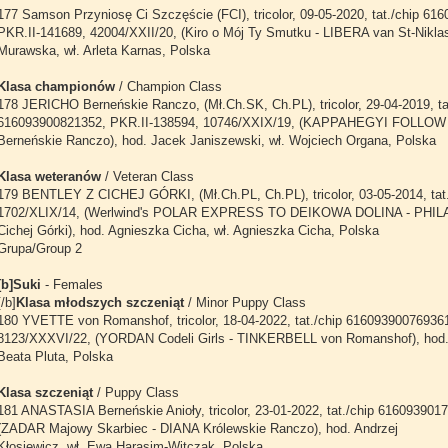
177 Samson Przyniosę Ci Szczęście (FCI), tricolor, 09-05-2020, tat./chip 61
PKR.II-141689, 42004/XXII/20, (Kiro o Mój Ty Smutku - LIBERA van St-Niklas
Murawska, wł. Arleta Karnas, Polska
Klasa championów
/ Champion Class
178 JERICHO Berneńskie Ranczo, (Mł.Ch.SK, Ch.PL), tricolor, 29-04-2019, ta
616093900821352, PKR.II-138594, 10746/XXIX/19, (KAPPAHEGYI FOLL
Berneńskie Ranczo), hod. Jacek Janiszewski, wł. Wojciech Organa, Polska
Klasa weteranów
/ Veteran Class
179 BENTLEY Z CICHEJ GÓRKI, (Mł.Ch.PL, Ch.PL), tricolor, 03-05-2014, tat
1702/XLIX/14, (Werlwind's POLAR EXPRESS TO DEIKOWA DOLINA - PHIL
Cichej Górki), hod. Agnieszka Cicha, wł. Agnieszka Cicha, Polska
Grupa/Group 2
[b]Suki
- Females
[/b]
Klasa młodszych szczeniąt
/ Minor Puppy Class
180 YVETTE von Romanshof, tricolor, 18-04-2022, tat./chip 61609390076936
8123/XXXVI/22, (YORDAN Codeli Girls - TINKERBELL von Romanshof), hod. 
Beata Pluta, Polska
Klasa szczeniąt
/ Puppy Class
181 ANASTASIA Berneńskie Anioły, tricolor, 23-01-2022, tat./chip 616093901
(ZADAR Majowy Skarbiec - DIANA Królewskie Ranczo), hod. Andrzej
Kłosiewicz, wł. Ewa Harasim-Witczak, Polska