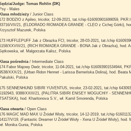
Sędzia/Judge: Tomas Rohlin (DK)
Psy - Males
Klasa młodzieży
/ Junior Class
172 BODZIO z Apileo, tricolor, 12-09-2021, tat./chip 616093901699059, PKR.I
33716/VII/21, (ELDORADO RIOMADEA GRANDE - CLEO z Cichej Górki), hod.
Krzysztof Mazurek, Polska
173 HUFFLEPUFF Jak z Obrazka FCI, tricolor, 28-03-2021, tat./chip 616093
6158/XXVIII/21, (RICH RIOMADEA GRANDE - BONA Jak z Obrazka), hod. A
Sętkowska, wł. Malgorzata Kalisz, Polska
Klasa pośrednia
/ Intermediate Class
174 Fabor Majowy Dwór, tricolor, 11-04-2021, tat./chip 616093901534944, PKR
9538/XXX/21, (Urban Ridon Hennet - Larissa Berneńska Dolina), hod. Beata M
Pakulski, Polska
175 SENNENHUND SIBIRI YUVENTUS, tricolor, 23-02-2021, tat./chip 64309
6192943, 9388/XXIII/21, (PALITRA SIBIRI ENISEY MOGUCHIY - SENNENH
TSATSKA), hod. Kharitonova S.V., wł. Kamil Smorenda, Polska
Klasa otwarta
/ Open Class
176 MAGIC MAD MAX U Źródeł Wisły, tricolor, 14-12-2019, tat./chip 616011
14117/V/19, (Fantastic Dreamer U Źródeł Wisły - Xena U Źródeł Wisły), hod. 
wł. Monika Gunia, Polska