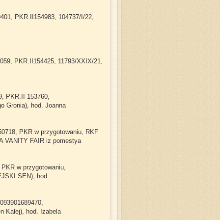
9401, PKR.II154983, 104737/I/22,
87059, PKR.II154425, 11793/XXIX/21,
9, PKR.II-153760,
 Gronia), hod. Joanna
0550718, PKR w przygotowaniu, RKF
A VANITY FAIR iz pomestya
5, PKR w przygotowaniu,
SKI SEN), hod.
16093901689470,
Kalej), hod. Izabela