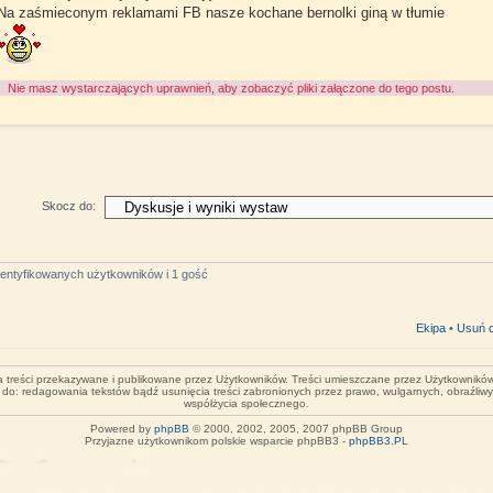
Na zaśmieconym reklamami FB nasze kochane bernolki giną w tłumie
Nie masz wystarczających uprawnień, aby zobaczyć pliki załączone do tego postu.
Skocz do:
identyfikowanych użytkowników i 1 gość
Ekipa
•
Usuń c
za treści przekazywane i publikowane przez Użytkowników. Treści umieszczane przez Użytkowników 
o do: redagowania tekstów bądź usunięcia treści zabronionych przez prawo, wulgarnych, obraźliw
współżycia społecznego.
Powered by
phpBB
© 2000, 2002, 2005, 2007 phpBB Group
Przyjazne użytkownikom polskie wsparcie phpBB3 -
phpBB3.PL