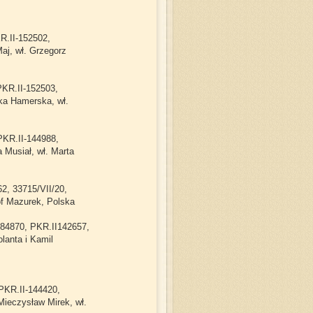
R.II-152502,
aj, wł. Grzegorz
PKR.II-152503,
ka Hamerska, wł.
PKR.II-144988,
 Musiał, wł. Marta
62, 33715/VII/20,
f Mazurek, Polska
1384870, PKR.II142657,
lanta i Kamil
 PKR.II-144420,
ieczysław Mirek, wł.