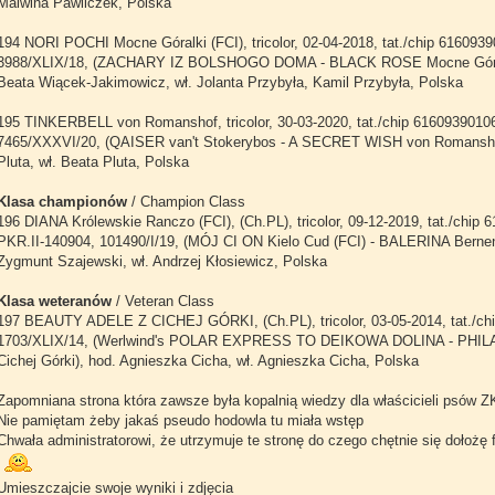
Malwina Pawliczek, Polska
194 NORI POCHI Mocne Góralki (FCI), tricolor, 02-04-2018, tat./chip 61609
3988/XLIX/18, (ZACHARY IZ BOLSHOGO DOMA - BLACK ROSE Mocne Góral
Beata Wiącek-Jakimowicz, wł. Jolanta Przybyła, Kamil Przybyła, Polska
195 TINKERBELL von Romanshof, tricolor, 30-03-2020, tat./chip 6160939010
7465/XXXVI/20, (QAISER van't Stokerybos - A SECRET WISH von Romansho
Pluta, wł. Beata Pluta, Polska
Klasa championów
/ Champion Class
196 DIANA Królewskie Ranczo (FCI), (Ch.PL), tricolor, 09-12-2019, tat./chip
PKR.II-140904, 101490/I/19, (MÓJ CI ON Kielo Cud (FCI) - BALERINA Berneń
Zygmunt Szajewski, wł. Andrzej Kłosiewicz, Polska
Klasa weteranów
/ Veteran Class
197 BEAUTY ADELE Z CICHEJ GÓRKI, (Ch.PL), tricolor, 03-05-2014, tat./ch
1703/XLIX/14, (Werlwind's POLAR EXPRESS TO DEIKOWA DOLINA - PHIL
Cichej Górki), hod. Agnieszka Cicha, wł. Agnieszka Cicha, Polska
Zapomniana strona która zawsze była kopalnią wiedzy dla właścicieli psów 
Nie pamiętam żeby jakaś pseudo hodowla tu miała wstęp
Chwała administratorowi, że utrzymuje te stronę do czego chętnie się dołożę
Umieszczajcie swoje wyniki i zdjęcia