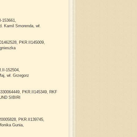
I-153661,
 Kamil Smorenda, wł.
901462528, PKR.II145009,
gnieszka
.II-152504,
aj, wł. Grzegorz
3330064449, PKR.II145349, RKF
UND SIBIRI
320005828, PKR.II139745,
Monika Gunia,