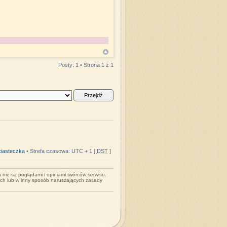
Posty: 1 • Strona
1
z
1
iasteczka
• Strefa czasowa: UTC + 1 [
DST
]
nie są poglądami i opiniami twórców serwisu.
ych lub w inny sposób naruszających zasady