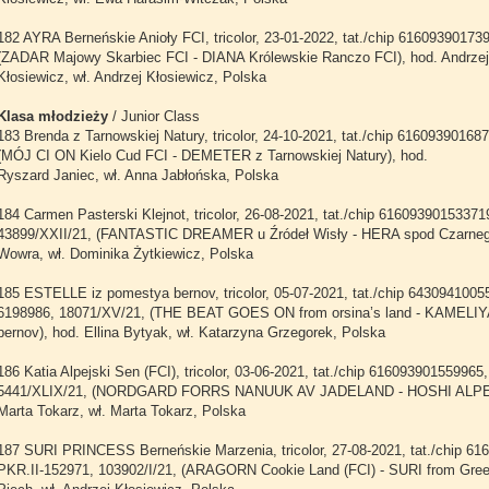
182 AYRA Berneńskie Anioły FCI, tricolor, 23-01-2022, tat./chip 61609390173
(ZADAR Majowy Skarbiec FCI - DIANA Królewskie Ranczo FCI), hod. Andrzej
Kłosiewicz, wł. Andrzej Kłosiewicz, Polska
Klasa młodzieży
/ Junior Class
183 Brenda z Tarnowskiej Natury, tricolor, 24-10-2021, tat./chip 6160939016
(MÓJ CI ON Kielo Cud FCI - DEMETER z Tarnowskiej Natury), hod.
Ryszard Janiec, wł. Anna Jabłońska, Polska
184 Carmen Pasterski Klejnot, tricolor, 26-08-2021, tat./chip 61609390153371
43899/XXII/21, (FANTASTIC DREAMER u Źródeł Wisły - HERA spod Czarnego
Wowra, wł. Dominika Żytkiewicz, Polska
185 ESTELLE iz pomestya bernov, tricolor, 05-07-2021, tat./chip 64309410
6198986, 18071/XV/21, (THE BEAT GOES ON from orsina’s land - KAMELIY
bernov), hod. Ellina Bytyak, wł. Katarzyna Grzegorek, Polska
186 Katia Alpejski Sen (FCI), tricolor, 03-06-2021, tat./chip 61609390155996
5441/XLIX/21, (NORDGARD FORRS NANUUK AV JADELAND - HOSHI ALPEJ
Marta Tokarz, wł. Marta Tokarz, Polska
187 SURI PRINCESS Berneńskie Marzenia, tricolor, 27-08-2021, tat./chip 6
PKR.II-152971, 103902/I/21, (ARAGORN Cookie Land (FCI) - SURI from Green 