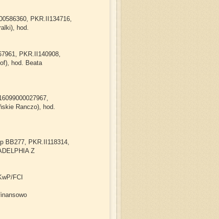
3900586360, PKR.II134716,
ki), hod.
67961, PKR.II140908,
f), hod. Beata
 616099000027967,
skie Ranczo), hod.
ip BB277, PKR.II118314,
ADELPHIA Z
ZKwP/FCI
 finansowo