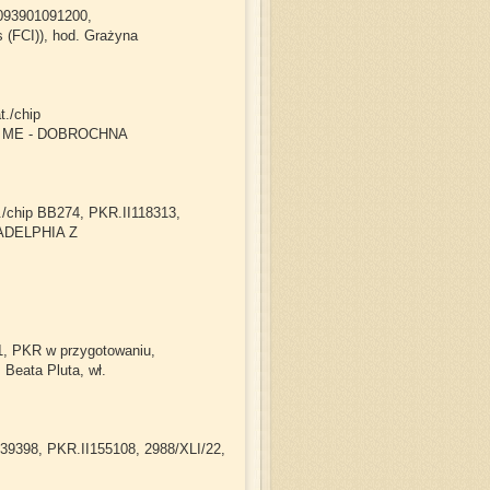
6093901091200,
 (FCI)), hod. Grażyna
t./chip
OW ME - DOBROCHNA
./chip BB274, PKR.II118313,
ADELPHIA Z
1, PKR w przygotowaniu,
Beata Pluta, wł.
739398, PKR.II155108, 2988/XLI/22,