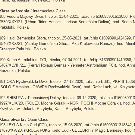
Piech, wł. Andrzej Kłosiewicz, Polska
Klasa pośrednia
/ Intermediate Class
188 Fedora Majowy Dwór, tricolor, 11-04-2021, tat./chip 616093901613050, PK
9539/XXX/21, (Urban Ridon Hennet - Larissa Berneńska Dolina), hod. Beata M
Pakulski, Polska
189 Haidi Berneńska Sfora, tricolor, 25-05-2021, tat./chip 616093901424599, 
9540/XXX/21, (Ashley Berneńska Sfora - Aza Królewskie Ranczo), hod. Moni
Grzegorz Pakulski, Polska
190 Kama Astrolabium FCI, tricolor, 07-04-2021, tat./chip 616093901419358, 
5487/XLVIII/21, (Ferrari Rojaus Bernas - Yennefer Astrolabium FCI), hod. Anna
Borzucka, Polska
191 OKA Rychwałdzki Dwór, tricolor, 27-12-2020, tat./chip B381, PKR.II-1536
(SOLO Z Arasibo - GAWRA Rychwałdzki Dwór), hod. Rafał Lach, wł. Krzyszto
192 SHIBUYA z Franusiowej Doliny, tricolor, 09-12-2020, tat./chip 61609390
4997/XLIX/20, (ROLEX Mocne Góralki - NORI POCHI Mocne Góralki), hod. Jo
Przybyła, wł. Jolanta Przybyła, Kamil Przybyła, Polska
Klasa otwarta
/ Open Class
193 LEYLA Kielo Cud (FCI), tricolor, 15-08-2020, tat./chip 616093901318342,
17670/XV/20, (KRUCA FUKS Kielo Cud - CELEBRITY Magic Bernese), hod. M