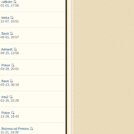
z
rafikdm
01-01, 17:56
z
binka
12-07, 10:51
z
Basti
09-01, 20:57
z
AdrianK
06-15, 13:56
z
Poker
03-28, 20:01
z
Basti
03-13, 09:18
z
inta2
01-25, 22:28
z
Poker
12-28, 18:43
z
Bożena od Pretora
11-21, 19:39