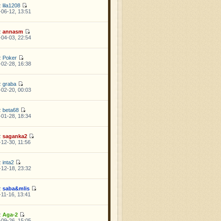
z
lila1208
06-12, 13:51
z
annasm
04-03, 22:54
z
Poker
02-28, 16:38
z
graba
02-20, 00:03
z
beta68
01-28, 18:34
z
saganka2
12-30, 11:56
z
inta2
12-18, 23:32
z
saba&mlis
11-16, 13:41
z
Aga-2
09-26, 15:05