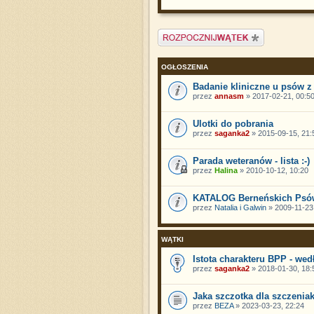
Napisz wątek
OGŁOSZENIA
Badanie kliniczne u psów z
przez
annasm
» 2017-02-21, 00:5
Ulotki do pobrania
przez
saganka2
» 2015-09-15, 21:
Parada weteranów - lista :-)
przez
Halina
» 2010-10-12, 10:20
KATALOG Berneńskich Psów
przez
Natalia i Galwin
» 2009-11-23,
WĄTKI
Istota charakteru BPP - we
przez
saganka2
» 2018-01-30, 18:
Jaka szczotka dla szczeniak
przez
BEZA
» 2023-03-23, 22:24