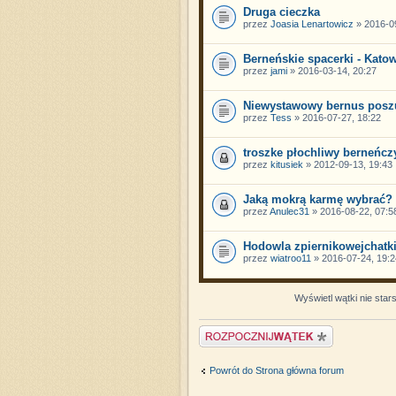
Druga cieczka
przez
Joasia Lenartowicz
» 2016-09
Berneńskie spacerki - Kato
przez
jami
» 2016-03-14, 20:27
Niewystawowy bernus posz
przez
Tess
» 2016-07-27, 18:22
troszke płochliwy berneńcz
przez
kitusiek
» 2012-09-13, 19:43
Jaką mokrą karmę wybrać?
przez
Anulec31
» 2016-08-22, 07:5
Hodowla zpiernikowejchatk
przez
wiatroo11
» 2016-07-24, 19:2
Wyświetl wątki nie star
Napisz wątek
Powrót do Strona główna forum