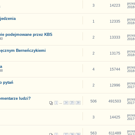
prze
3
14223
8
2018-
 jedzenia
prze
1
12335
2018-
owie podejmowane przez KBS
prze
2
13333
40
2018-
ięcznym Berneńczykiemi
prze
2
13175
2018-
ka
prze
4
15744
38
2018-
o pytań
prze
2
12996
2017-
omentarze ludzi?
prze
506
491503
...
2017-
1
24
25
26
prze
3
14425
2017-
prze
563
611489
...
2017-
1
27
28
29