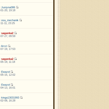
z
Justyna086
01-20, 19:18
z
osa_mechanik
11-11, 23:25
z
saganka2
07-27, 09:59
z
Arczi
07-19, 17:53
z
saganka2
05-19, 11:18
z
Ewazol
05-15, 12:02
z
Ewazol
04-13, 16:01
z
kinga13031993
02-08, 16:28