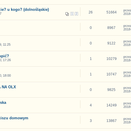
ie? u kogo? (dolnośląskie)
prze
26
51664
7
2018-
1
2
prze
0
8967
2018-
prze
0
9122
, 11:25
2018-
upić?
prze
1
10279
, 17:26
2018-
prze
1
10747
, 18:00
2018-
 NA OLX
prze
0
9825
2018-
rska
prze
4
14249
2018-
aciszu domowym
prze
3
13867
2018-