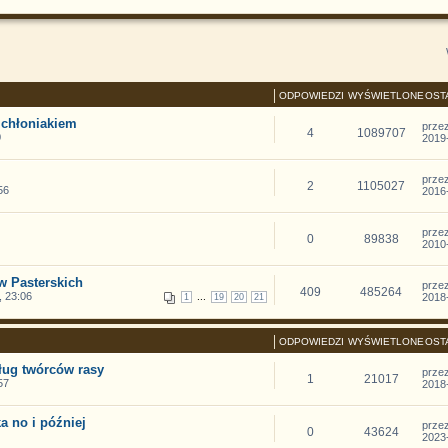
ODPOWIEDZI
WYŚWIETLONE
OST
 chłoniakiem
prze
4
1089707
0
2019-
prze
2
1105027
56
2016-
prze
0
89838
2010-
 Pasterskich
prze
409
485264
 23:06
...
2018-
1
19
20
21
ODPOWIEDZI
WYŚWIETLONE
OST
dług twórców rasy
prze
1
21017
57
2018-
a no i później
prze
0
43624
2023-