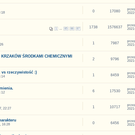
prze
0
17080
:18
2022-
prze
1738
1576637
...
2021-
1
85
86
87
prze
1
7987
26
2021-
E KRZAKÓW ŚRODKAMI CHEMICZNYMI
prze
2
9796
2021-
vs rzeczywistość :)
prze
1
8459
:14
2021-
mienia.
prze
6
17530
:12
2021-
prze
1
10717
, 22:27
2021-
harakteru
prze
0
6456
, 16:28
2021-