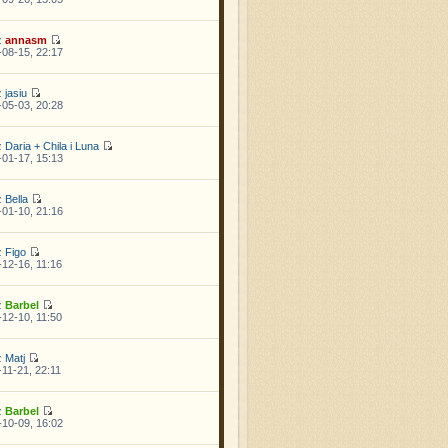
z
annasm
08-15, 22:17
z
jasiu
05-03, 20:28
z
Daria + Chila i Luna
01-17, 15:13
z
Bella
01-10, 21:16
z
Figo
12-16, 11:16
z
Barbel
12-10, 11:50
z
Matj
11-21, 22:11
z
Barbel
10-09, 16:02