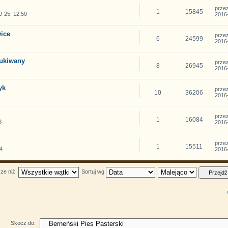
prze
1
15845
-25, 12:50
2016-
wice
prze
6
24599
2016-
ukiwany
prze
8
26945
2016-
yk
prze
10
36206
2016-
prze
1
16084
8
2016-
i
prze
1
15511
4
2016-
sze niż:
Sortuj wg
Skocz do: