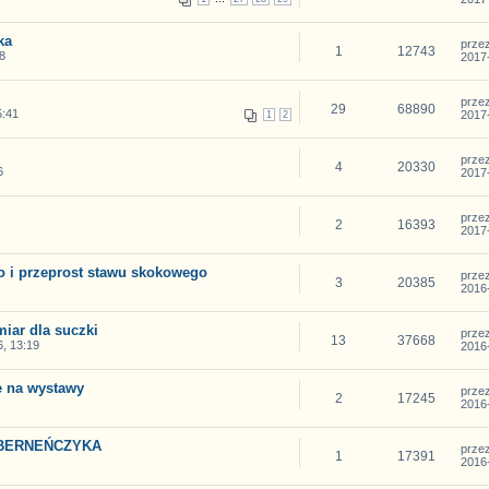
ka
prze
1
12743
8
2017-
prze
29
68890
5:41
2017-
1
2
prze
4
20330
6
2017-
prze
2
16393
2017-
o i przeprost stawu skokowego
prze
3
20385
2016-
iar dla suczki
prze
13
37668
, 13:19
2016-
e na wystawy
prze
2
17245
2016-
 BERNEŃCZYKA
prze
1
17391
2016-