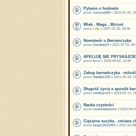
Pytanie o hodowle
przez
Justyna086
» 2022-01-20, 19
Wiek , Waga , Wzrost
przez
Lilly
» 2007-01-20, 08:06
Nowotwór u Bernenczyka
przez
Dariabla29
» 2021-07-25, 09:
APELUJĘ NIE PRYSKAJCI
przez
Arczi
» 2020-06-02, 13:48
Zakup berneńczyka - miłość 
przez
Natalia1206
» 2021-05-18, 13
Długość życia a sposób kar
przez
medhuza79
» 2019-02-13, 14
Nauka czystości
przez
rosewritepoems
» 2019-04-07
Ciężarna suczka - zmiana c
przez
kinga13031993
» 2021-02-08