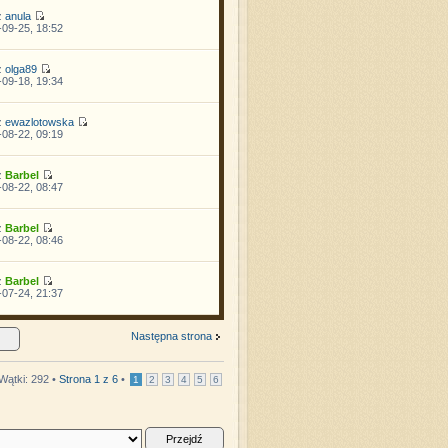
z
anula
09-25, 18:52
z
olga89
09-18, 19:34
z
ewazlotowska
08-22, 09:19
z
Barbel
08-22, 08:47
z
Barbel
08-22, 08:46
z
Barbel
07-24, 21:37
Następna strona
Wątki: 292 •
Strona
1
z
6
•
1
2
3
4
5
6