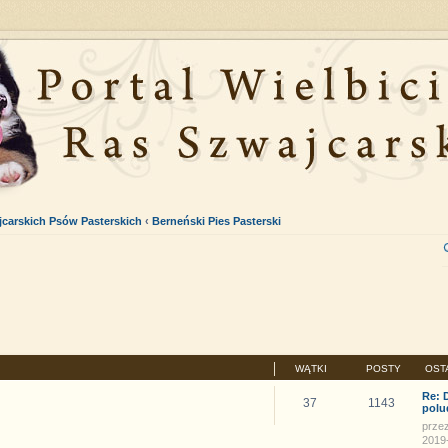
carskich Psów Pasterskich
‹
Berneński Pies Pasterski
WĄTKI
POSTY
OST
Re: 
37
1143
polu
prze
2019-