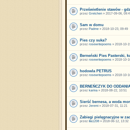
Prześwietlenie stawów - gdz
przez
Gretchen
» 2017-09-06, 09:4
Sam w domu
przez
Padme
» 2018-10-23, 09:49
Pies czy suka?
przez
rosewritepoems
» 2018-10-19
Berneński Pies Pasterski, k
przez
rosewritepoems
» 2018-10-10
hodowla PETRUS
przez
rosewritepoems
» 2018-10-10
BERNEŃCZYK DO ODDANIA
przez
karina
» 2018-08-22, 10:51
Sierść bernesa, a woda mo
przez
Jeremi
» 2018-07-31, 11:21
Zabiegi pielęgnacyjne w z
przez
lila1208
» 2018-06-12, 13:32