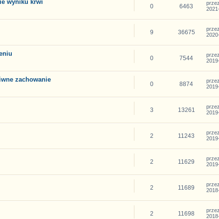
e wyniku krwi
prze
0
6463
2021-
prze
9
36675
2020-
eniu
prze
0
7544
2019-
ziwne zachowanie
prze
0
8874
2019-
prze
3
13261
2019-
prze
2
11243
2019-
prze
2
11629
2019-
prze
2
11689
2018-
prze
2
11698
2018-