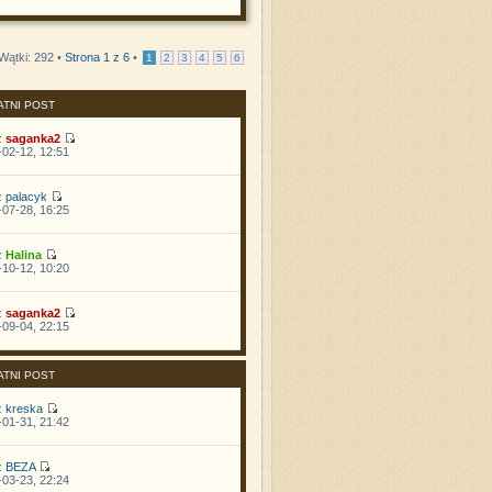
Wątki: 292 •
Strona
1
z
6
•
1
2
3
4
5
6
ATNI POST
z
saganka2
02-12, 12:51
z
palacyk
07-28, 16:25
z
Halina
10-12, 10:20
z
saganka2
09-04, 22:15
ATNI POST
z
kreska
01-31, 21:42
z
BEZA
03-23, 22:24