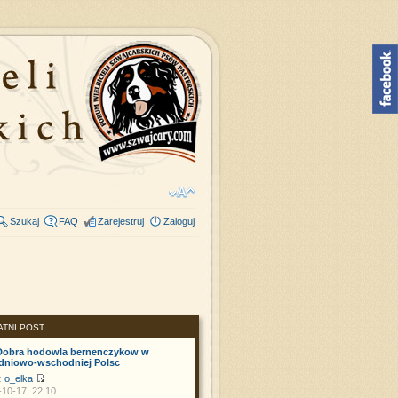
Szukaj
FAQ
Zarejestruj
Zaloguj
ATNI POST
Dobra hodowla bernenczykow w
dniowo-wschodniej Polsc
z
o_elka
10-17, 22:10