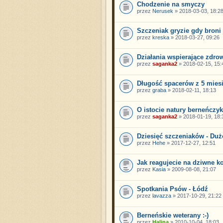
Chodzenie na smyczy
przez
Nerusek
» 2018-03-03, 18:2
Szczeniak gryzie gdy broni
przez
kreska
» 2018-03-27, 09:26
Działania wspierające zdr
przez
saganka2
» 2018-02-15, 15:
Długość spacerów z 5 mies
przez
graba
» 2018-02-11, 18:13
O istocie natury berneńczy
przez
saganka2
» 2018-01-19, 18:
Dziesięć szczeniaków - Duż
przez
Hehe
» 2017-12-27, 12:51
Jak reagujecie na dziwne k
przez
Kasia
» 2009-08-08, 21:07
Spotkania Psów - Łódź
przez
lavazza
» 2017-10-29, 21:22
Berneńskie weterany :-)
przez
Halina
» 2010-10-04, 18:03