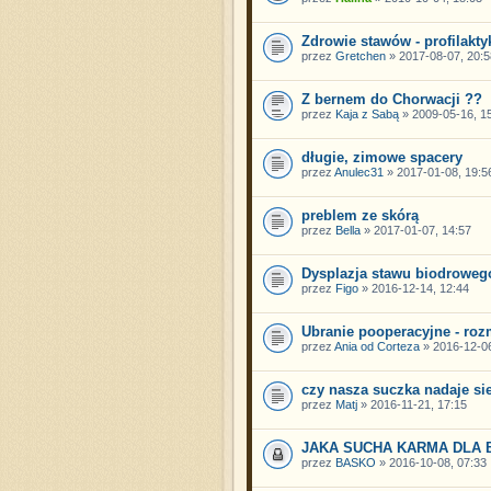
Zdrowie stawów - profilakty
przez
Gretchen
» 2017-08-07, 20:5
Z bernem do Chorwacji ??
przez
Kaja z Sabą
» 2009-05-16, 1
długie, zimowe spacery
przez
Anulec31
» 2017-01-08, 19:5
preblem ze skórą
przez
Bella
» 2017-01-07, 14:57
Dysplazja stawu biodroweg
przez
Figo
» 2016-12-14, 12:44
Ubranie pooperacyjne - rozm
przez
Ania od Corteza
» 2016-12-06
czy nasza suczka nadaje si
przez
Matj
» 2016-11-21, 17:15
JAKA SUCHA KARMA DLA
przez
BASKO
» 2016-10-08, 07:33