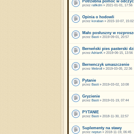
Potrzebna pomoc w odczyci
przez
rafikdm
» 2021-01-01, 17:56
Opinia o hodowli
przez
koraban
» 2015-10-07, 15:02
Mało posłuszny w rozprosz
przez
Basti
» 2019-09-01, 20:57
Berneński pies pasterski d
przez
AdrianK
» 2019-06-15, 13:56
Bernenczyk umaszczenie
przez
Mebroll
» 2019-03-05, 22:36
Pytanie
przez
Basti
» 2019-03-02, 10:08
Gryzienie
przez
Basti
» 2019-01-19, 07:44
PYTANIE
przez
Basti
» 2018-11-30, 22:57
Suplementy na stawy
przez
neptun
» 2018-11-19, 06:45