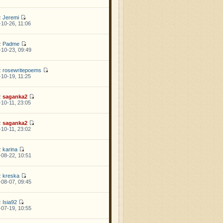
z
Jeremi
10-26, 11:06
z
Padme
10-23, 09:49
z
rosewritepoems
10-19, 11:25
z
saganka2
10-11, 23:05
z
saganka2
10-11, 23:02
z
karina
08-22, 10:51
z
kreska
08-07, 09:45
z
Isia92
07-19, 10:55