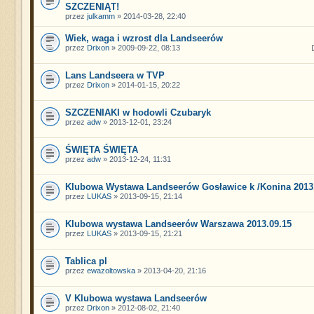
SZCZENIĄT!
przez
julkamm
» 2014-03-28, 22:40
Wiek, waga i wzrost dla Landseerów
przez
Drixon
» 2009-09-22, 08:13
Lans Landseera w TVP
przez
Drixon
» 2014-01-15, 20:22
SZCZENIAKI w hodowli Czubaryk
przez
adw
» 2013-12-01, 23:24
ŚWIĘTA ŚWIĘTA
przez
adw
» 2013-12-24, 11:31
Klubowa Wystawa Landseerów Gosławice k /Konina 2013
przez
LUKAS
» 2013-09-15, 21:14
Klubowa wystawa Landseerów Warszawa 2013.09.15
przez
LUKAS
» 2013-09-15, 21:21
Tablica pl
przez
ewazoltowska
» 2013-04-20, 21:16
V Klubowa wystawa Landseerów
przez
Drixon
» 2012-08-02, 21:40