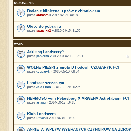
OGŁOSZENIA
Badanie kliniczne u psów z chłoniakiem
przez
annasm
» 2017-02-21, 00:50
Ulotki do pobrania
przez
saganka2
» 2015-09-15, 21:56
WĄTKI
Jakie są Landseery?
przez
panterka-23
» 2008-02-13, 12:04
WOLNE PIESKI z miotu D hodowli CZUBARYK FCI
przez
czubaryk
» 2015-05-10, 08:54
Landseer szczenięta
przez
Asia i Tara
» 2012-01-29, 15:24
HERMOSO vom Petersberg X ARWENA Astrolabium FCI
przez
asiaqu
» 2014-10-17, 16:15
Klub Landseera
przez
Drixon
» 2014-06-01, 19:30
ANKIETA- WPŁYW WYBRANYCH CZYNNIKÓW NA ZDRO