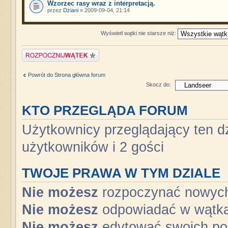
Wzorzec rasy wraz z interpretacją.
przez
Dżiani
» 2009-09-04, 21:14
Wyświetl wątki nie starsze niż:
Napisz wątek
Powrót do Strona główna forum
Skocz do:
KTO PRZEGLĄDA FORUM
Użytkownicy przeglądający ten dz
użytkowników i 2 gości
TWOJE PRAWA W TYM DZIALE
Nie możesz
rozpoczynać nowyc
Nie możesz
odpowiadać w wątk
Nie możesz
edytować swoich po