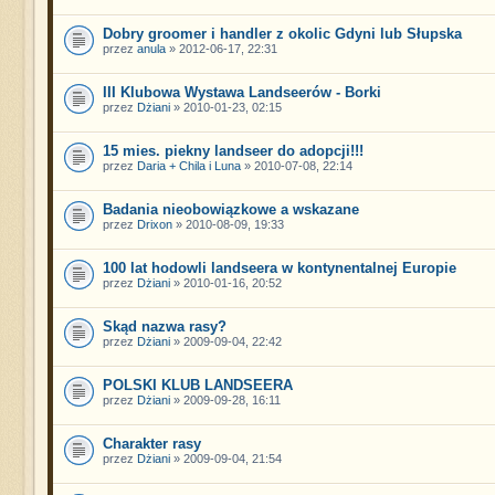
Dobry groomer i handler z okolic Gdyni lub Słupska
przez
anula
» 2012-06-17, 22:31
III Klubowa Wystawa Landseerów - Borki
przez
Dżiani
» 2010-01-23, 02:15
15 mies. piekny landseer do adopcji!!!
przez
Daria + Chila i Luna
» 2010-07-08, 22:14
Badania nieobowiązkowe a wskazane
przez
Drixon
» 2010-08-09, 19:33
100 lat hodowli landseera w kontynentalnej Europie
przez
Dżiani
» 2010-01-16, 20:52
Skąd nazwa rasy?
przez
Dżiani
» 2009-09-04, 22:42
POLSKI KLUB LANDSEERA
przez
Dżiani
» 2009-09-28, 16:11
Charakter rasy
przez
Dżiani
» 2009-09-04, 21:54