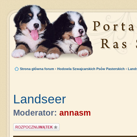
Strona główna forum
‹
Hodowla Szwajcarskich Psów Pasterskich
‹
Land
Landseer
Moderator:
annasm
Napisz wątek