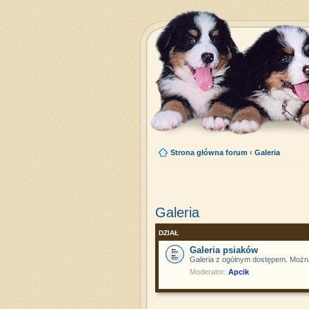
Strona główna forum
‹
Galeria
Galeria
DZIAŁ
Galeria psiaków
Galeria z ogólnym dostępem. Można
Moderator:
Apcik