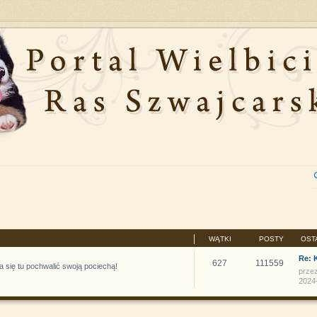
WĄTKI
POSTY
OST
Re: 
627
111559
 się tu pochwalić swoją pociechą!
prze
2024-