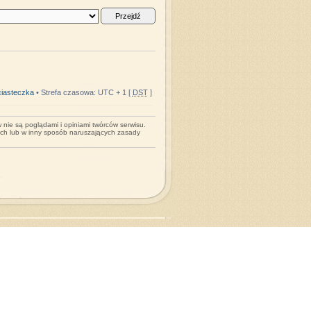
iasteczka
• Strefa czasowa: UTC + 1 [
DST
]
nie są poglądami i opiniami twórców serwisu.
ych lub w inny sposób naruszających zasady