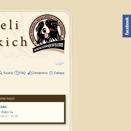
Szukaj
FAQ
Zarejestruj
Zaloguj
ATNI POST
Koko
z
Koko
08-27, 11:05