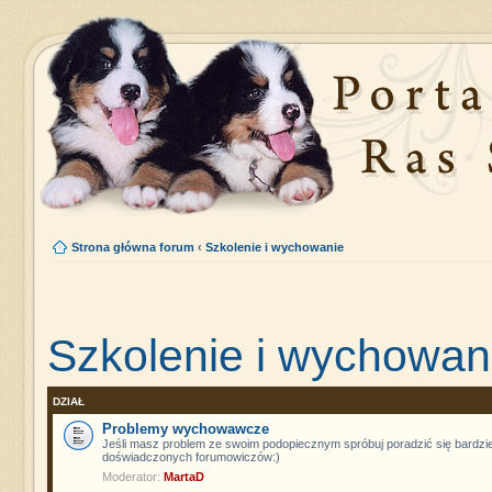
Strona główna forum
‹
Szkolenie i wychowanie
Szkolenie i wychowan
DZIAŁ
Problemy wychowawcze
Jeśli masz problem ze swoim podopiecznym spróbuj poradzić się bardzie
doświadczonych forumowiczów:)
Moderator:
MartaD