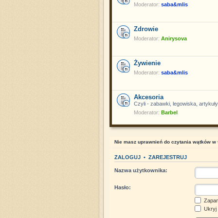
Moderator:
saba&mlis
Zdrowie
Moderator:
Anirysova
Żywienie
Moderator:
saba&mlis
Akcesoria
Czyli - zabawki, legowiska, artykuły
Moderator:
Barbel
Nie masz uprawnień do czytania wątków w t
ZALOGUJ
•
ZAREJESTRUJ
Nazwa użytkownika:
Hasło:
Zapam
Ukryj 