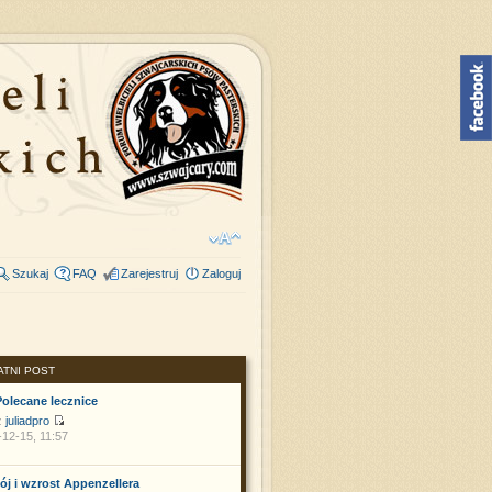
Szukaj
FAQ
Zarejestruj
Zaloguj
ATNI POST
Polecane lecznice
z
juliadpro
12-15, 11:57
ój i wzrost Appenzellera