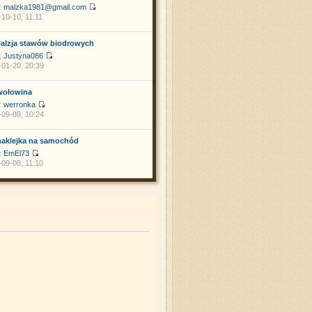
z
malzka1981@gmail.com
10-10, 11:11
alzja stawów biodrowych
z
Justyna086
01-20, 20:39
wołowina
z
werronka
09-08, 10:24
naklejka na samochód
z
EmEl73
09-08, 11:10