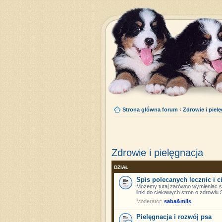
Strona główna forum
‹
Zdrowie i piel
Zdrowie i pielęgnacja
DZIAŁ
Spis polecanych lecznic i c
Możemy tutaj zarówno wymieniac się
linki do ciekawych stron o zdrowiu
Moderator:
saba&mlis
Pielęgnacja i rozwój psa