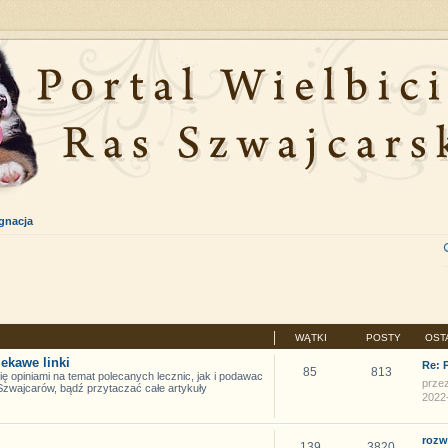
ęgnacja
WĄTKI
POSTY
OST
iekawe linki
Re: 
85
813
 opiniami na temat polecanych lecznic, jak i podawac
prze
 Szwajcarów, bądź przytaczać całe artykuły
2022-
rozw
139
3820