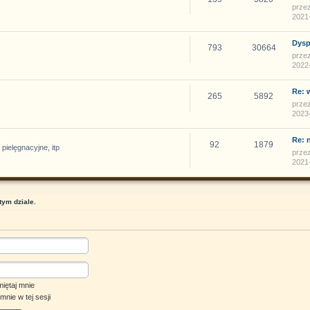
prze
2021-
Dysp
793
30664
prze
2022-
Re: 
265
5892
prze
2023-
Re: 
92
1879
 pielęgnacyjne, itp
prze
2021-
ym dziale.
iętaj mnie
mnie w tej sesji