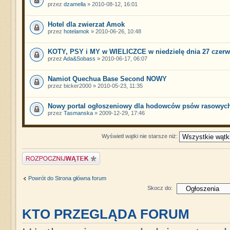
przez
dzamella
» 2010-08-12, 16:01
Hotel dla zwierzat Amok
przez
hotelamok
» 2010-06-26, 10:48
KOTY, PSY i MY w WIELICZCE w niedzielę dnia 27 czerw
przez
Ada&Sobass
» 2010-06-17, 06:07
Namiot Quechua Base Second NOWY
przez bicker2000 » 2010-05-23, 11:35
Nowy portal ogłoszeniowy dla hodowców psów rasowych
przez
Tasmanska
» 2009-12-29, 17:46
Wyświetl wątki nie starsze niż:
Napisz wątek
Powrót do Strona główna forum
Skocz do:
KTO PRZEGLĄDA FORUM