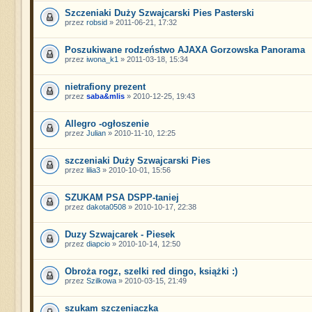
Szczeniaki Duży Szwajcarski Pies Pasterski
przez
robsid
» 2011-06-21, 17:32
Poszukiwane rodzeństwo AJAXA Gorzowska Panorama
przez
iwona_k1
» 2011-03-18, 15:34
nietrafiony prezent
przez
saba&mlis
» 2010-12-25, 19:43
Allegro -ogłoszenie
przez
Julian
» 2010-11-10, 12:25
szczeniaki Duży Szwajcarski Pies
przez
lilia3
» 2010-10-01, 15:56
SZUKAM PSA DSPP-taniej
przez
dakota0508
» 2010-10-17, 22:38
Duzy Szwajcarek - Piesek
przez
diapcio
» 2010-10-14, 12:50
Obroża rogz, szelki red dingo, książki :)
przez
Szilkowa
» 2010-03-15, 21:49
szukam szczeniaczka