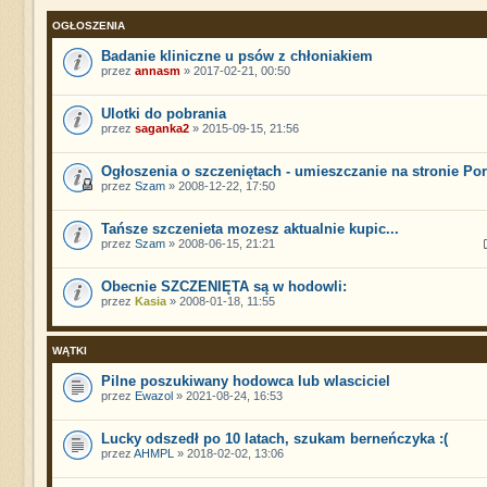
OGŁOSZENIA
Badanie kliniczne u psów z chłoniakiem
przez
annasm
» 2017-02-21, 00:50
Ulotki do pobrania
przez
saganka2
» 2015-09-15, 21:56
Ogłoszenia o szczeniętach - umieszczanie na stronie Por
przez
Szam
» 2008-12-22, 17:50
Tańsze szczenieta mozesz aktualnie kupic...
przez
Szam
» 2008-06-15, 21:21
Obecnie SZCZENIĘTA są w hodowli:
przez
Kasia
» 2008-01-18, 11:55
WĄTKI
Pilne poszukiwany hodowca lub wlasciciel
przez
Ewazol
» 2021-08-24, 16:53
Lucky odszedł po 10 latach, szukam berneńczyka :(
przez
AHMPL
» 2018-02-02, 13:06