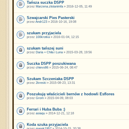
Tańsza suczka DSPP
przez
Marzena.zlotanimfa
» 2016-12-05, 11:49
Szwajcarski Pies Pasterski
przez
Andr123
» 2016-10-16, 19:08
szukam przyjaciela
przez
100krotka
» 2016-01-04, 12:15
szukam tańszej suni
przez
Daria + Chila i Luna
» 2015-03-28, 19:56
Suczka DSPP poszukiwana
przez
chievo86
» 2015-06-24, 08:47
Szukam Szczeniaka DSPP
przez
2kreski
» 2015-08-23, 13:31
Poszukuję właścicieli bernów z hodowli Esflores
przez
Grom
» 2015-04-09, 08:03
Ferrari i Huba Buba :)
przez
asiaqu
» 2014-12-21, 12:18
Koda szuka przyjaciela
przez
marek1957
» 2014-10-15, 20:38