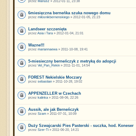
przez
Mariusz
» 2012-01-11, 23:38
6miesięczna berneńka szuka nowego domu
przez
milosnikbernenskiego
» 2012-01-05, 21:23
Landseer szczenięta
przez
Asia i Tara
» 2012-01-04, 21:01
Wazne!!!
przez
mariannaewa
» 2011-10-08, 19:41
5-miesieczny berneńczyk z metryką do adopcji
przez
Vel_Pan_Rekin
» 2011-11-01, 14:54
FOREST Nekielskie Moczary
przez
sebastian
» 2011-10-28, 19:02
APPENZELLER w Czechach
przez
kalinka
» 2011-08-06, 22:26
Aussik, ale jak Berneńczyk
przez
Szam
» 2011-07-31, 10:09
Duży Szwajcarski Pies Pasterski - suczka, hod. Koneser
przez
Szer-Ti
» 2011-06-20, 14:21