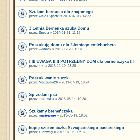
Szukam bernusia dla znajomego
przez
Alicja i Spartki
» 2014-07-03, 14:22
3 Letnia Bernenka szuka Domu
przez
Enecia
» 2014-01-31, 11:18
Poszukuję domu dla 2-letniego entlebuchera
przez
wodniak
» 2013-12-29, 11:31
!!!!! UWAGA !!!!! POTRZEBNY DOM dla berneńczyka !!!
przez
k.k.
» 2013-12-10, 23:28
Poszukiwanie suczki
przez
Madziulka26
» 2013-07-19, 18:24
Sprzedam psa
przez
krakowiak
» 2013-05-14, 19:20
Szukamy berneńczyka
przez
marieanne
» 2013-05-19, 18:02
kupię szczeniaczka Szwajcarskiego pasterskiego
przez
zuchwały
» 2013-04-03, 17:13