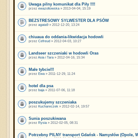
Uwaga pilny komunikat dla Piły !!!!
przez
ewazoltowska
» 2013-04-04, 15:19
BEZSTRESOWY SYLWESTER DLA PSÓW
przez
agata9
» 2012-12-20, 13:24
chiuaua do oddania-likwidacja hodowli
przez
Cefreud
» 2012-04-03, 10:27
Landseer szczeniaki w hodowli Oras
przez
Asia i Tara
» 2012-04-16, 15:34
Małe tybcie!!!
przez
Ewa
» 2011-12-29, 11:24
hotel dla psa
przez
baja
» 2011-07-06, 11:18
poszukujemy szczeniaka
przez
Kuchareczek
» 2012-02-14, 19:57
Sunia poszukiwana
przez
Rysia
» 2012-02-05, 08:31
Potrzebny PILNY transport Gdańsk - Namysłów (Opole, 