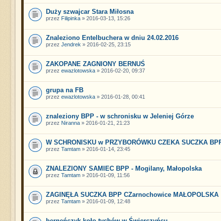
Duży szwajcar Stara Miłosna
przez
Filipinka
» 2016-03-13, 15:26
Znaleziono Entelbuchera w dniu 24.02.2016
przez
Jendrek
» 2016-02-25, 23:15
ZAKOPANE ZAGNIONY BERNUŚ
przez
ewazlotowska
» 2016-02-20, 09:37
grupa na FB
przez
ewazlotowska
» 2016-01-28, 00:41
znaleziony BPP - w schronisku w Jeleniej Górze
przez
Niranna
» 2016-01-21, 21:23
W SCHRONISKU w PRZYBORÓWKU CZEKA SUCZKA BP
przez
Tamtam
» 2016-01-14, 23:45
ZNALEZIONY SAMIEC BPP - Mogilany, Małopolska
przez
Tamtam
» 2016-01-09, 11:56
ZAGINĘŁA SUCZKA BPP CZarnochowice MAŁOPOLSKA
przez
Tamtam
» 2016-01-09, 12:48
berneńczyk-koło-tychów-w-Świerczyńcu