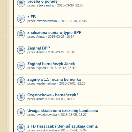
prośba o poradę
przez
a1eksandra
» 2015-03-30, 22:58
z FB
przez
ewazlotowska
» 2015-03-30, 15:45
znaleziona sunia w typie BPP
przez
Anuta
» 2015-03-26, 10:34
Zaginął BPP
przez
Anuta
» 2015-03-21, 11:50
Zaginął berneńczyk Janek
przez
olga89
» 2015-03-12, 13:47
zaginęła 1.5 roczna bernenka
przez
waldemarkop
» 2015-03-01, 22:23
Częstochowa - berneńczyk?
przez
Anuta
» 2015-03-05, 16:17
Uwaga skradziono szczenię Landseera
przez
ewazlotowska
» 2015-03-05, 23:27
z FB Haszczak i Beniuś szukają domu.
przez
ewazlotowska
» 2015-03-04, 09:34