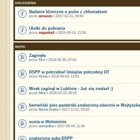
OGŁOSZENIA
Badanie kliniczne u psów z chłoniakiem
przez
annasm
» 2017-02-21, 00:50
Ulotki do pobrania
przez
saganka2
» 2015-09-15, 21:56
WĄTKI
Zaginęła
przez
Ekri
» 2018-05-30, 07:44
DSPP w potrzebie! Uniejów potrzebny DT
przez
Rucia
» 2018-04-04, 13:51
Mirek zaginął w Lublinie - Już się znalazł :)
przez
Mira
» 2018-03-23, 00:05
berneński pies pasterski-znaleziony-obecnie w Wojtyszk
przez
Mazia Draka
» 2017-11-01, 00:02
sunia w Wolominie
przez
anmanika
» 2017-08-04, 11:40
znaleziona suka DSPP