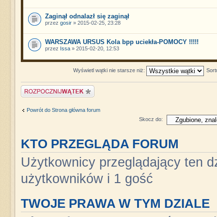
Zaginął odnalazł się zaginął
przez
gosir
» 2015-02-25, 23:28
WARSZAWA URSUS Kola bpp uciekła-POMOCY !!!!!
przez
Issa
» 2015-02-20, 12:53
Wyświetl wątki nie starsze niż:
Sort
Napisz wątek
Powrót do Strona główna forum
Skocz do:
KTO PRZEGLĄDA FORUM
Użytkownicy przeglądający ten dz
użytkowników i 1 gość
TWOJE PRAWA W TYM DZIALE