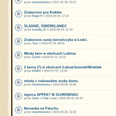
przez
ewazlotowska
» 2017-01-30, 23:27
Znaleziono psa Kraków
przez
Regis74
» 2016-10-24, 17:16
ŚLĄSKIE, ŚWIERKLANIEC
przez
kristella_67
» 2016-08-18, 12:18
Znaleziono sunię berneńczyka w Łodzi.
przez
Tess
» 2016-07-26, 08:55
Młody bern w okolicach Lublina
przez
irys66
» 2016-07-12, 20:11
2 berny (?) w okolicach Łubna/Jesionki/Wiskitek
przez
AniaRe
» 2016-07-07, 13:19
młody z rodowodem szuka domu
przez
ewazlotowska
» 2016-03-04, 10:56
legnica APPEK? W SCHRONISKU
przez
Daria + Chila i Luna
» 2016-05-18, 00:43
Bernenka na Paluchu
przez
ewazlotowska
» 2016-03-25, 12:22