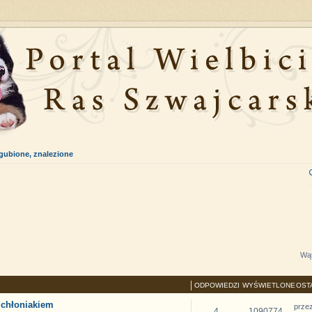
gubione, znalezione
Wąt
ODPOWIEDZI
WYŚWIETLONE
OST
 chłoniakiem
prze
4
1090774