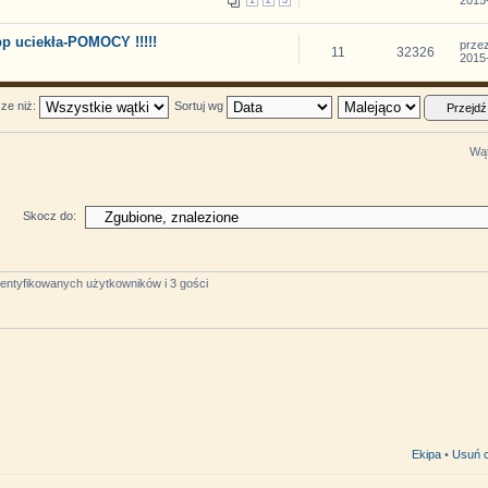
uciekła-POMOCY !!!!!
prze
11
32326
2015-
sze niż:
Sortuj wg
Wąt
Skocz do:
dentyfikowanych użytkowników i 3 gości
Ekipa
•
Usuń c