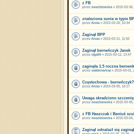
z FB
przez
ewazlotowska
» 2015-03-30,
znaleziona sunia w typie B
przez
Anuta
» 2015-03-26, 10:34
Zaginął BPP
przez
Anuta
» 2015-03-21, 11:50
Zaginął berneńczyk Janek
przez
olga89
» 2015-03-12, 13:47
zaginęła 1.5 roczna bernen
przez
waldemarkop
» 2015-03-01, 
Częstochowa - berneńczyk?
przez
Anuta
» 2015-03-05, 16:17
Uwaga skradziono szczenię
przez
ewazlotowska
» 2015-03-05,
z FB Haszczak i Beniuś szu
przez
ewazlotowska
» 2015-03-04,
Zaginął odnalazł się zaginą
przez
gosir
» 2015-02-25, 23:28