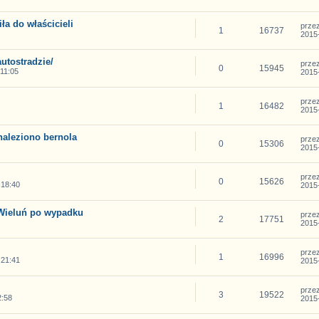
ła do właścicieli
prze
1
16737
2015-
autostradzie/
prze
0
15945
11:05
2015-
prze
1
16482
2015-
naleziono bernola
prze
0
15306
2015-
prze
0
15626
 18:40
2015-
Wieluń po wypadku
prze
2
17751
2015-
prze
1
16996
 21:41
2015-
prze
3
19522
2:58
2015-