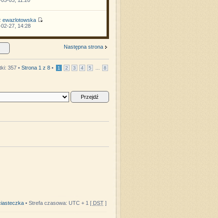
z
ewazlotowska
02-27, 14:28
Następna strona
ki: 357 •
Strona
1
z
8
•
...
1
2
3
4
5
8
iasteczka
• Strefa czasowa: UTC + 1 [
DST
]