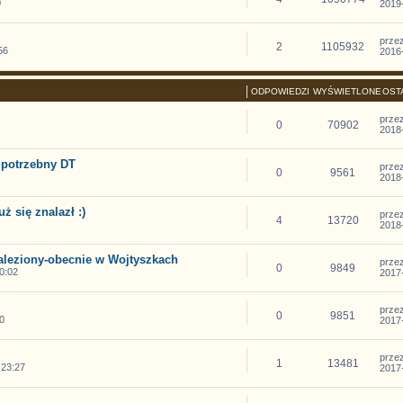
0
2019-
prze
2
1105932
56
2016-
ODPOWIEDZI
WYŚWIETLONE
OST
prze
0
70902
2018-
 potrzebny DT
prze
0
9561
2018-
ż się znalazł :)
prze
4
13720
2018-
naleziony-obecnie w Wojtyszkach
prze
0
9849
0:02
2017-
prze
0
9851
0
2017-
prze
1
13481
 23:27
2017-