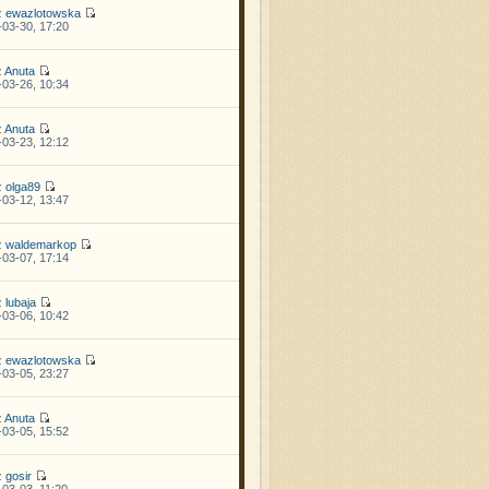
z
ewazlotowska
03-30, 17:20
z
Anuta
03-26, 10:34
z
Anuta
03-23, 12:12
z
olga89
03-12, 13:47
z
waldemarkop
03-07, 17:14
z
lubaja
03-06, 10:42
z
ewazlotowska
03-05, 23:27
z
Anuta
03-05, 15:52
z
gosir
03-03, 11:20