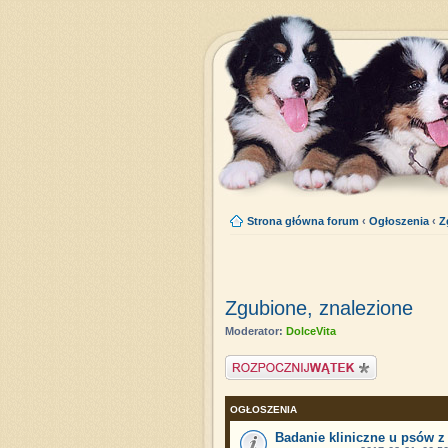
Strona główna forum
‹
Ogłoszenia
‹
Z
Zgubione, znalezione
Moderator:
DolceVita
Napisz wątek
OGŁOSZENIA
Badanie kliniczne u psów z