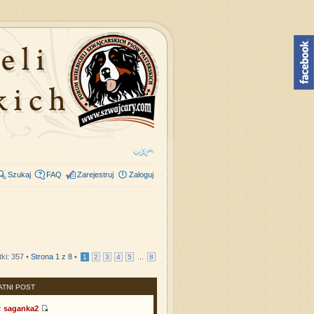
Szukaj
FAQ
Zarejestruj
Zaloguj
ki: 357 •
Strona
1
z
8
•
...
1
2
3
4
5
8
ATNI POST
z
saganka2