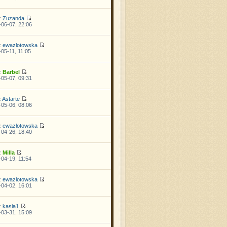
z
Zuzanda
06-07, 22:06
z
ewazlotowska
05-11, 11:05
z
Barbel
05-07, 09:31
z
Astarte
05-06, 08:06
z
ewazlotowska
04-26, 18:40
z
Milla
04-19, 11:54
z
ewazlotowska
04-02, 16:01
z
kasia1
03-31, 15:09