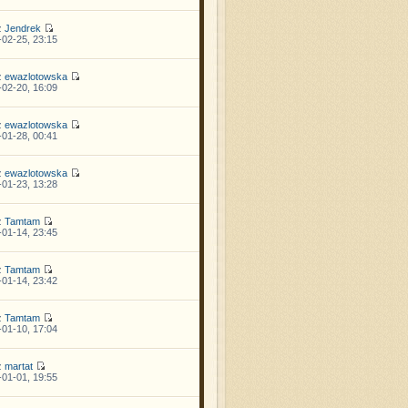
z
Jendrek
02-25, 23:15
z
ewazlotowska
02-20, 16:09
z
ewazlotowska
01-28, 00:41
z
ewazlotowska
01-23, 13:28
z
Tamtam
01-14, 23:45
z
Tamtam
01-14, 23:42
z
Tamtam
01-10, 17:04
z
martat
01-01, 19:55