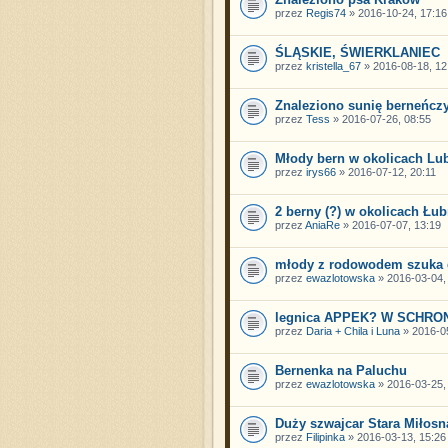
przez
Regis74
» 2016-10-24, 17:16
ŚLĄSKIE, ŚWIERKLANIEC
przez
kristella_67
» 2016-08-18, 12
Znaleziono sunię berneńczy
przez
Tess
» 2016-07-26, 08:55
Młody bern w okolicach Lub
przez
irys66
» 2016-07-12, 20:11
2 berny (?) w okolicach Łub
przez
AniaRe
» 2016-07-07, 13:19
młody z rodowodem szuka
przez
ewazlotowska
» 2016-03-04,
legnica APPEK? W SCHRO
przez
Daria + Chila i Luna
» 2016-05
Bernenka na Paluchu
przez
ewazlotowska
» 2016-03-25,
Duży szwajcar Stara Miłosn
przez
Filipinka
» 2016-03-13, 15:26