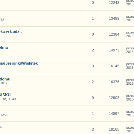
prze
0
12243
2016-
prze
1
13488
:18
2016-
ka w Łodzi.
prze
0
12384
2016-
lina
prze
2
14973
2016-
na/Jesionki/Wiskitek
prze
3
16145
2016-
 domu
prze
2
16376
 10:56
2016-
NISKU
prze
0
12903
-18, 00:43
2016-
prze
1
14897
 12:22
2016-
a
prze
3
18165
2016-