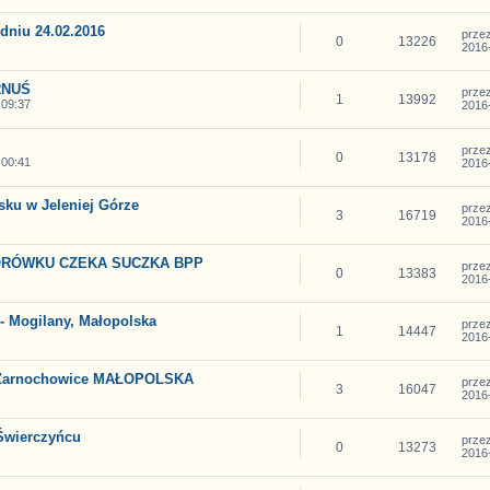
dniu 24.02.2016
prze
0
13226
2016-
RNUŚ
prze
1
13992
 09:37
2016-
prze
0
13178
 00:41
2016-
sku w Jeleniej Górze
prze
3
16719
2016-
ORÓWKU CZEKA SUCZKA BPP
prze
0
13383
2016-
Mogilany, Małopolska
prze
1
14447
2016-
Zarnochowice MAŁOPOLSKA
prze
3
16047
2016-
Świerczyńcu
prze
0
13273
2016-