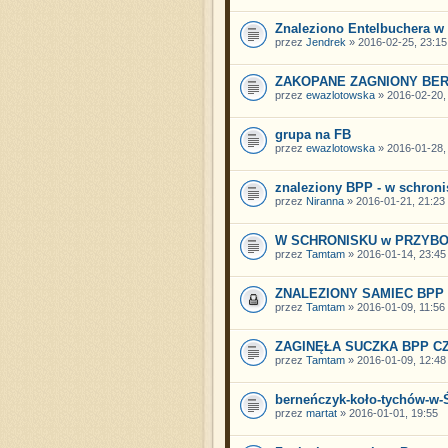
Znaleziono Entelbuchera w 
przez
Jendrek
» 2016-02-25, 23:15
ZAKOPANE ZAGNIONY BE
przez
ewazlotowska
» 2016-02-20,
grupa na FB
przez
ewazlotowska
» 2016-01-28,
znaleziony BPP - w schroni
przez
Niranna
» 2016-01-21, 21:23
W SCHRONISKU w PRZYB
przez
Tamtam
» 2016-01-14, 23:45
ZNALEZIONY SAMIEC BPP - 
przez
Tamtam
» 2016-01-09, 11:56
ZAGINĘŁA SUCZKA BPP C
przez
Tamtam
» 2016-01-09, 12:48
berneńczyk-koło-tychów-w-
przez
martat
» 2016-01-01, 19:55