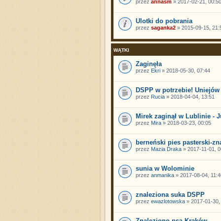
przez
annasm
» 2017-02-21, 00:5
Ulotki do pobrania
przez
saganka2
» 2015-09-15, 21:
WĄTKI
Zaginęła
przez
Ekri
» 2018-05-30, 07:44
DSPP w potrzebie! Uniejów
przez
Rucia
» 2018-04-04, 13:51
Mirek zaginął w Lublinie - Ju
przez
Mira
» 2018-03-23, 00:05
berneński pies pasterski-z
przez
Mazia Draka
» 2017-11-01, 0
sunia w Wolominie
przez
anmanika
» 2017-08-04, 11:4
znaleziona suka DSPP
przez
ewazlotowska
» 2017-01-30,
Znaleziono psa Kraków