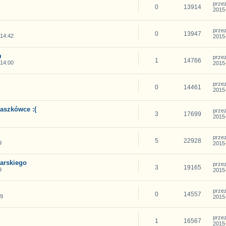
prze
0
13914
2015-
prze
0
13947
 14:42
2015-
m
prze
1
14766
 14:00
2015-
prze
0
14461
2015-
aszkówce :(
prze
3
17699
2015-
prze
5
22928
9
2015-
arskiego
prze
3
19165
9
2015-
prze
0
14557
39
2015-
prze
1
16567
2015-