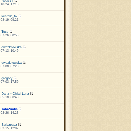
z
Regis74
10-24, 17:16
z
kristella_67
08-19, 09:21
z
Tess
07-26, 08:55
z
ewazlotowska
07-13, 10:49
z
ewazlotowska
07-08, 07:23
z
gregory
07-03, 17:59
z
Daria + Chila i Luna
05-18, 00:43
z
saba&mlis
03-26, 14:26
z
Barbapapa
03-15, 12:07