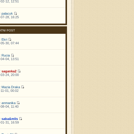
02-12, 12:51
z
palacyk
07-28, 16:25
ATNI POST
z
Ekri
05-30, 07:44
z
Rucia
04-04, 13:51
z
saganka2
03-24, 20:00
z
Mazia Draka
11-01, 00:02
z
anmanika
08-04, 11:40
z
saba&mlis
01-31, 16:59