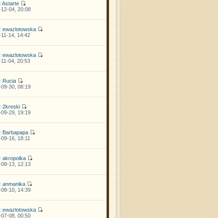
z
Astarte
12-04, 20:08
z
ewazlotowska
11-14, 14:42
z
ewazlotowska
11-04, 20:53
z
Rucia
09-30, 08:19
z
2kreski
09-29, 19:19
z
Barbapapa
09-16, 18:11
z
akropolka
08-13, 12:13
z
anmanika
08-10, 14:39
z
ewazlotowska
07-08, 00:50