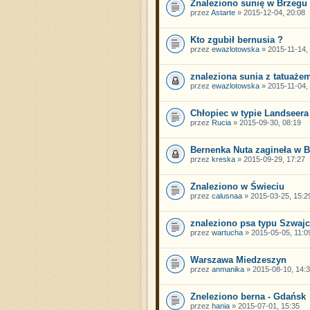
Znaleziono sunię w Brzegu
przez
Astarte
» 2015-12-04, 20:08
Kto zgubił bernusia ?
przez
ewazlotowska
» 2015-11-14,
znaleziona sunia z tatuaże
przez
ewazlotowska
» 2015-11-04,
Chłopiec w typie Landseera
przez
Rucia
» 2015-09-30, 08:19
Bernenka Nuta zagineła w B
przez
kreska
» 2015-09-29, 17:27
Znaleziono w Świeciu
przez
calusnaa
» 2015-03-25, 15:2
znaleziono psa typu Szwajc
przez
wartucha
» 2015-05-05, 11:0
Warszawa Miedzeszyn
przez
anmanika
» 2015-08-10, 14:
Zneleziono berna - Gdańsk
przez
hania
» 2015-07-01, 15:35