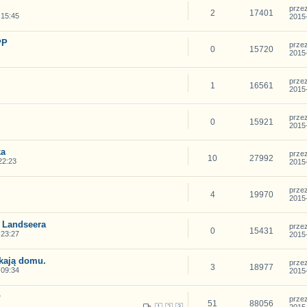
prze
2
17401
 15:45
2015-
PP
prze
0
15720
2015-
prze
1
16561
2015-
prze
0
15921
2015-
ka
prze
10
27992
22:23
2015-
prze
4
19970
2015-
 Landseera
prze
0
15431
 23:27
2015-
kają domu.
prze
3
18977
 09:34
2015-
ł
prze
51
88056
2015-
1
2
3