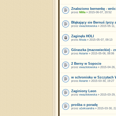
Znaleziono bernenkę - wróci
przez
Milla
» 2015-06-07, 20:52
Błąkający sie Bernuś /przy 
przez
ewazlotowska
» 2015-05-11, 
Zaginęła HOLI
przez
Anuta
» 2015-05-07, 09:13
Góraszka (mazowieckie) - z
przez
Astarte
» 2015-05-06, 08:06
2 Berny w Sopocie
przez
ewazlotowska
» 2015-04-26,
w schronisku w Szczytach 
przez
Astarte
» 2015-03-30, 19:27
Zaginiony Leon
przez
ewazlotowska
» 2015-03-29,
prośba o poradę
przez
a1eksandra
» 2015-03-30, 2