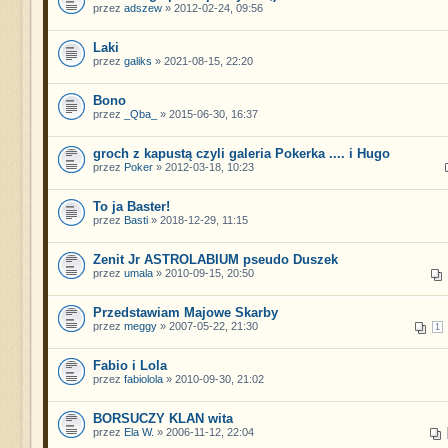
przez
adszew
» 2012-02-24, 09:56
Laki
przez
galiks
» 2021-08-15, 22:20
Bono
przez
_Qba_
» 2015-06-30, 16:37
groch z kapustą czyli galeria Pokerka .... i Hugo
przez
Poker
» 2012-03-18, 10:23
To ja Baster!
przez
Basti
» 2018-12-29, 11:15
Zenit Jr ASTROLABIUM pseudo Duszek
przez
umala
» 2010-09-15, 20:50
Przedstawiam Majowe Skarby
przez
meggy
» 2007-05-22, 21:30
1
Fabio i Lola
przez
fabiolola
» 2010-09-30, 21:02
BORSUCZY KLAN wita
przez
Ela W.
» 2006-11-12, 22:04