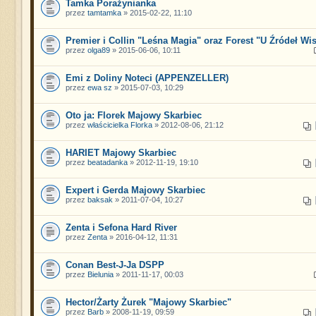
Tamka Porażynianka
przez
tamtamka
» 2015-02-22, 11:10
Premier i Collin "Leśna Magia" oraz Forest "U Źródeł Wis
przez
olga89
» 2015-06-06, 10:11
Emi z Doliny Noteci (APPENZELLER)
przez
ewa sz
» 2015-07-03, 10:29
Oto ja: Florek Majowy Skarbiec
przez
właścicielka Florka
» 2012-08-06, 21:12
HARIET Majowy Skarbiec
przez
beatadanka
» 2012-11-19, 19:10
Expert i Gerda Majowy Skarbiec
przez
baksak
» 2011-07-04, 10:27
Zenta i Sefona Hard River
przez
Zenta
» 2016-04-12, 11:31
Conan Best-J-Ja DSPP
przez
Bielunia
» 2011-11-17, 00:03
Hector/Żarty Żurek "Majowy Skarbiec"
przez
Barb
» 2008-11-19, 09:59