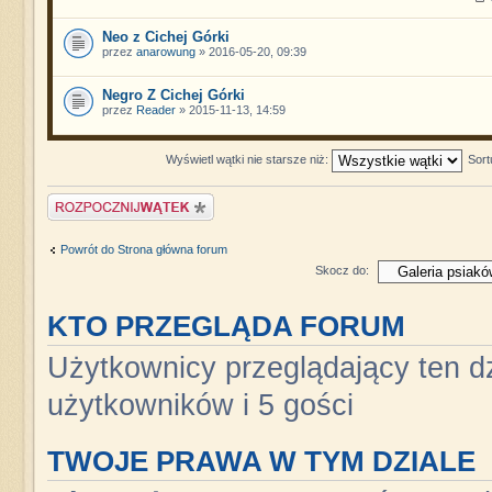
Neo z Cichej Górki
przez
anarowung
» 2016-05-20, 09:39
Negro Z Cichej Górki
przez
Reader
» 2015-11-13, 14:59
Wyświetl wątki nie starsze niż:
Sort
Napisz wątek
Powrót do Strona główna forum
Skocz do:
KTO PRZEGLĄDA FORUM
Użytkownicy przeglądający ten dz
użytkowników i 5 gości
TWOJE PRAWA W TYM DZIALE