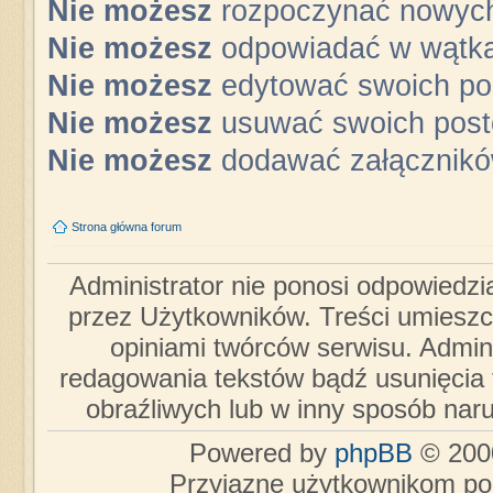
Nie możesz
rozpoczynać nowyc
Nie możesz
odpowiadać w wątk
Nie możesz
edytować swoich po
Nie możesz
usuwać swoich pos
Nie możesz
dodawać załącznik
Strona główna forum
Administrator nie ponosi odpowiedzi
przez Użytkowników. Treści umieszc
opiniami twórców serwisu. Admini
redagowania tekstów bądź usunięcia 
obraźliwych lub w inny sposób nar
Powered by
phpBB
© 2000
Przyjazne użytkownikom po