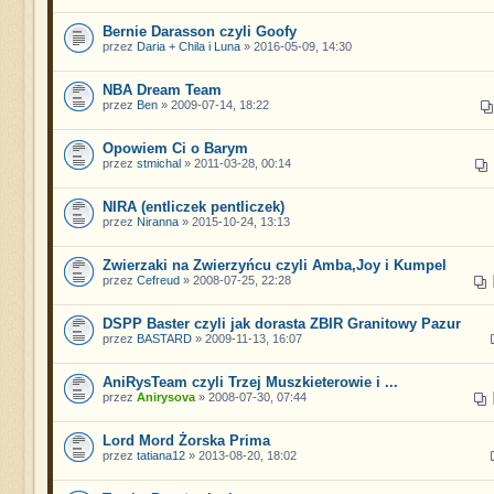
Bernie Darasson czyli Goofy
przez
Daria + Chila i Luna
» 2016-05-09, 14:30
NBA Dream Team
przez
Ben
» 2009-07-14, 18:22
Opowiem Ci o Barym
przez
stmichal
» 2011-03-28, 00:14
NIRA (entliczek pentliczek)
przez
Niranna
» 2015-10-24, 13:13
Zwierzaki na Zwierzyńcu czyli Amba,Joy i Kumpel
przez
Cefreud
» 2008-07-25, 22:28
DSPP Baster czyli jak dorasta ZBIR Granitowy Pazur
przez
BASTARD
» 2009-11-13, 16:07
AniRysTeam czyli Trzej Muszkieterowie i ...
przez
Anirysova
» 2008-07-30, 07:44
Lord Mord Żorska Prima
przez
tatiana12
» 2013-08-20, 18:02