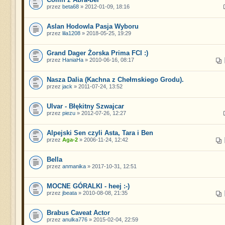
przez
beta68
» 2012-01-09, 18:16
Aslan Hodowla Pasja Wyboru
przez
lila1208
» 2018-05-25, 19:29
Grand Dager Żorska Prima FCI :)
przez
HaniaHa
» 2010-06-16, 08:17
Nasza Dalia (Kachna z Chełmskiego Grodu).
przez
jack
» 2011-07-24, 13:52
Ulvar - Błękitny Szwajcar
przez
piezu
» 2012-07-26, 12:27
Alpejski Sen czyli Asta, Tara i Ben
przez
Aga-2
» 2006-11-24, 12:42
Bella
przez
anmanika
» 2017-10-31, 12:51
MOCNE GÓRALKI - heej :-)
przez
jbeata
» 2010-08-08, 21:35
Brabus Caveat Actor
przez
anulka776
» 2015-02-04, 22:59