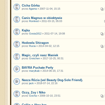
Cicha Górka
przez
Agama
» 2007-11-04, 15:15
Canis Magnus w obiektywie
przez
Romked
» 2011-03-15, 05:03
Kajka
przez
Gosia1812
» 2011-07-14, 19:08
Hodowla Shiragon
przez
Rucia
» 2014-04-02, 12:15
Magic, czyli nasz Maniek
przez
Gretchen
» 2017-10-25, 00:31
BAYRA Puchate Perły
przez
marylkab
» 2014-06-20, 17:31
Nasza Rózia (vel Beauty Dog-Sole Friend).
przez
jack
» 2018-07-14, 22:16
Ozzy, Zoy i Niko
przez
Gocha
» 2006-10-10, 23:51
Collin z Abra-ber