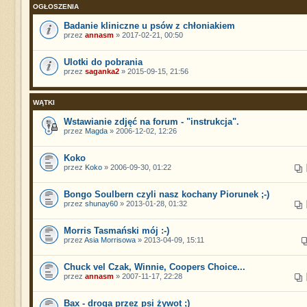
OGŁOSZENIA
Badanie kliniczne u psów z chłoniakiem
przez
annasm
» 2017-02-21, 00:50
Ulotki do pobrania
przez
saganka2
» 2015-09-15, 21:56
WĄTKI
Wstawianie zdjęć na forum - "instrukcja".
przez
Magda
» 2006-12-02, 12:26
Koko
przez
Koko
» 2006-09-30, 01:22
Bongo Soulbern czyli nasz kochany Piorunek ;-)
przez
shunay60
» 2013-01-28, 01:32
Morris Tasmański mój :-)
przez
Asia Morrisowa
» 2013-04-09, 15:11
Chuck vel Czak, Winnie, Coopers Choice...
przez
annasm
» 2007-11-17, 22:28
Bax - droga przez psi żywot ;)