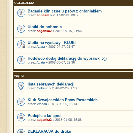
OGŁOSZENIA
Badanie kliniczne u psów z chłoniakiem
przez
annasm
» 2017-02-21, 00:50
Ulotki do pobrania
przez
saganka2
» 2015-09-15, 21:56
Ulotki na wystawy - KLUB!
przez
Agata
» 2007-04-27, 21:47
Hodowco dodaj deklarację do wyprawki ;-))
przez
Agata
» 2007-03-07, 22:36
WĄTKI
lista zebranych deklaracji
przez
Cefreud
» 2010-02-26, 17:03
Klub Szwajcarskich Psów Pasterskich
przez
Wanda
» 2013-06-05, 13:14
Podejście kolejne!
przez
saganka2
» 2018-01-08, 15:06
DEKLARACJA do druku