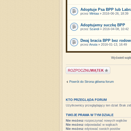
Adoptuje Psa BPP lub Labr
przez
Mintaa
» 2016-06-26, 18:39
Adoptujemy suczkę BPP
przez
Szandi
» 2016-04-08, 10:42
Dwaj bracia BPP bez rodow
przez
Anuta
» 2016-01-13, 16:49
Wyświetl wątki
Napisz wątek
Powrót do Strona główna forum
KTO PRZEGLĄDA FORUM
Użytkownicy przeglądający ten dział: Brak z
TWOJE PRAWA W TYM DZIALE
Nie możesz
rozpoczynać nowych wątków
Nie możesz
odpowiadać w wątkach
Nie możesz
edytować swoich postów