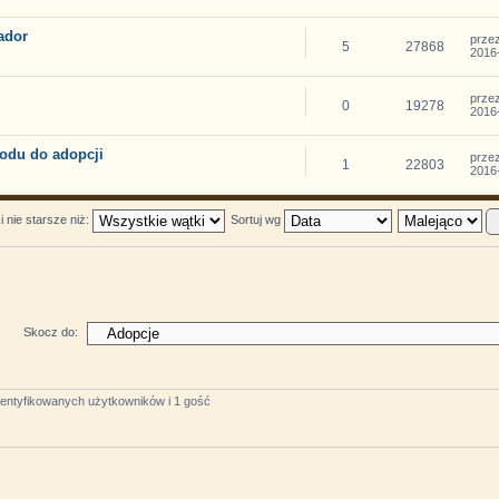
ador
prze
5
27868
2016-
prze
0
19278
2016-
odu do adopcji
prze
1
22803
2016-
 nie starsze niż:
Sortuj wg
Skocz do:
identyfikowanych użytkowników i 1 gość