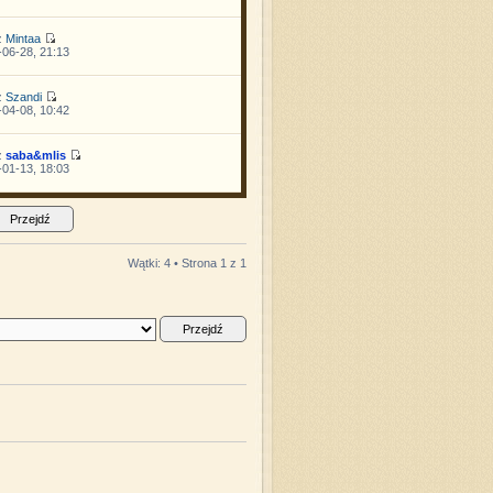
z
Mintaa
06-28, 21:13
z
Szandi
04-08, 10:42
z
saba&mlis
01-13, 18:03
Wątki: 4 • Strona
1
z
1