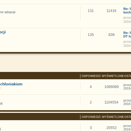
Re: 
131
11416
ane adopcje
koch
prze
2019-
pcji
Re: 
135
839
DT l
prze
2016-
ODPOWIEDZI
WYŚWIETLONE
OST
 chłoniakiem
prze
4
1089089
0
2019-
prze
2
1104554
56
2016-
ODPOWIEDZI
WYŚWIETLONE
OST
prze
3
20552
1
2019-