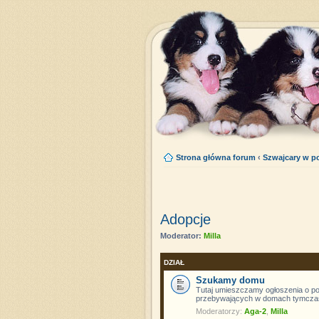
Strona główna forum
‹
Szwajcary w po
Adopcje
Moderator:
Milla
DZIAŁ
Szukamy domu
Tutaj umieszczamy ogłoszenia o p
przebywających w domach tymcza
Moderatorzy:
Aga-2
,
Milla