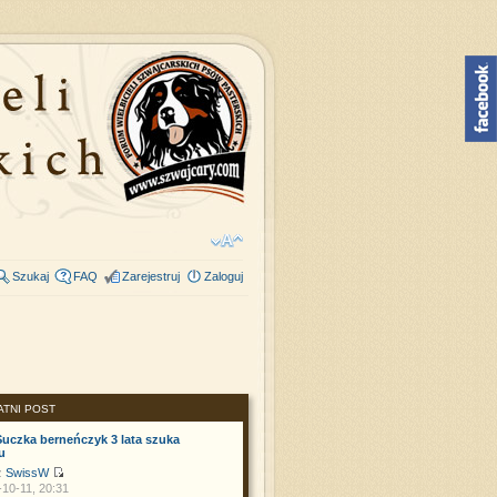
Szukaj
FAQ
Zarejestruj
Zaloguj
ATNI POST
Suczka berneńczyk 3 lata szuka
u
z
SwissW
10-11, 20:31