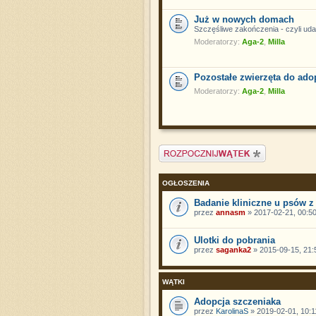
Już w nowych domach
Szczęśliwe zakończenia - czyli ud
Moderatorzy:
Aga-2
,
Milla
Pozostałe zwierzęta do ado
Moderatorzy:
Aga-2
,
Milla
Napisz wątek
OGŁOSZENIA
Badanie kliniczne u psów z
przez
annasm
» 2017-02-21, 00:5
Ulotki do pobrania
przez
saganka2
» 2015-09-15, 21:
WĄTKI
Adopcja szczeniaka
przez
KarolinaS
» 2019-02-01, 10:1