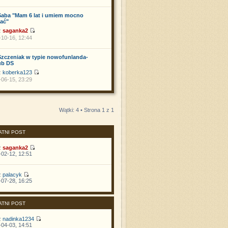
Saba "Mam 6 lat i umiem mocno
ać"
z
saganka2
10-16, 12:44
Szczeniak w typie nowofunlanda-
ub DS
z
koberka123
06-15, 23:29
Wątki: 4 • Strona
1
z
1
ATNI POST
z
saganka2
02-12, 12:51
z
palacyk
07-28, 16:25
ATNI POST
z
nadinka1234
04-03, 14:51