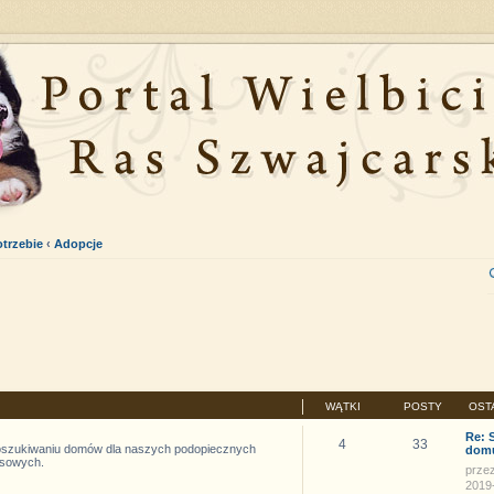
trzebie
‹
Adopcje
WĄTKI
POSTY
OST
Re: 
4
33
oszukiwaniu domów dla naszych podopiecznych
dom
sowych.
prze
2019-