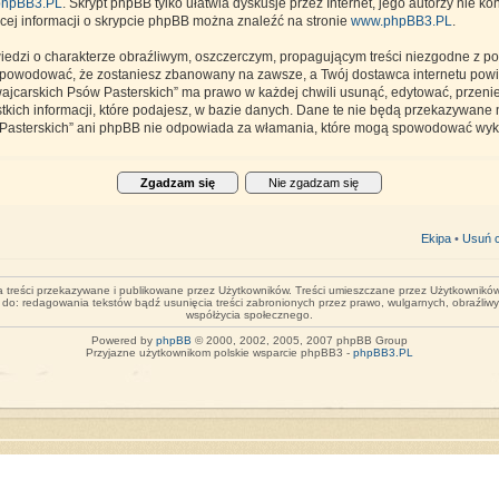
hpBB3.PL
. Skrypt phpBB tylko ułatwia dyskusje przez Internet, jego autorzy nie k
cej informacji o skrypcie phpBB można znaleźć na stronie
www.phpBB3.PL
.
iedzi o charakterze obraźliwym, oszczerczym, propagującym treści niezgodne z p
spowodować, że zostaniesz zbanowany na zawsze, a Twój dostawca internetu po
zwajcarskich Psów Pasterskich” ma prawo w każdej chwili usunąć, edytować, przen
kich informacji, które podajesz, w bazie danych. Dane te nie będą przekazywane 
ów Pasterskich” ani phpBB nie odpowiada za włamania, które mogą spowodować wy
Ekipa
•
Usuń c
za treści przekazywane i publikowane przez Użytkowników. Treści umieszczane przez Użytkowników 
o do: redagowania tekstów bądź usunięcia treści zabronionych przez prawo, wulgarnych, obraźliw
współżycia społecznego.
Powered by
phpBB
© 2000, 2002, 2005, 2007 phpBB Group
Przyjazne użytkownikom polskie wsparcie phpBB3 -
phpBB3.PL