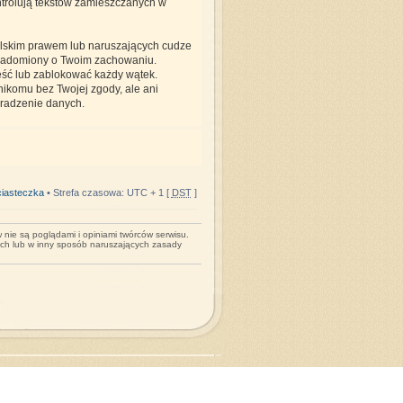
ontrolują tekstów zamieszczanych w
olskim prawem lub naruszających cudze
wiadomiony o Twoim zachowaniu.
ieść lub zablokować każdy wątek.
nikomu bez Twojej zgody, ale ani
kradzenie danych.
iasteczka
• Strefa czasowa: UTC + 1 [
DST
]
nie są poglądami i opiniami twórców serwisu.
ych lub w inny sposób naruszających zasady