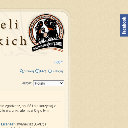
Szukaj
FAQ
Zaloguj
Język:
nie zgadzasz, opuść i nie korzystaj z
ć te warunki, ale musi Cię o tym
c License
” (zwanej też „GPL”) i