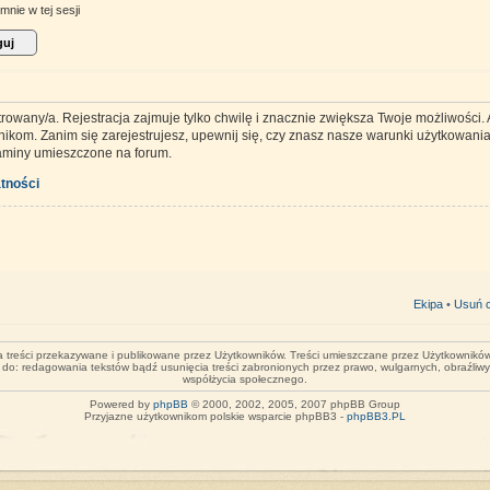
mnie w tej sesji
trowany/a. Rejestracja zajmuje tylko chwilę i znacznie zwiększa Twoje możliwości
kom. Zanim się zarejestrujesz, upewnij się, czy znasz nasze warunki użytkowania 
laminy umieszczone na forum.
tności
Ekipa
•
Usuń c
za treści przekazywane i publikowane przez Użytkowników. Treści umieszczane przez Użytkowników 
o do: redagowania tekstów bądź usunięcia treści zabronionych przez prawo, wulgarnych, obraźliw
współżycia społecznego.
Powered by
phpBB
© 2000, 2002, 2005, 2007 phpBB Group
Przyjazne użytkownikom polskie wsparcie phpBB3 -
phpBB3.PL