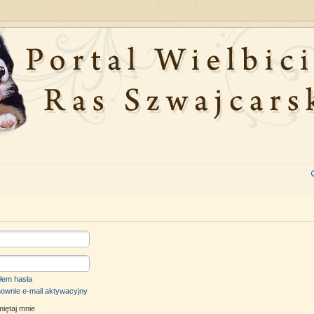
łem hasła
nownie e-mail aktywacyjny
iętaj mnie