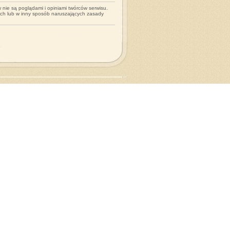
nie są poglądami i opiniami twórców serwisu.
ych lub w inny sposób naruszających zasady