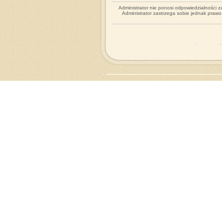
Administrator nie ponosi odpowiedzialności 
Administrator zastrzega sobie jednak praw