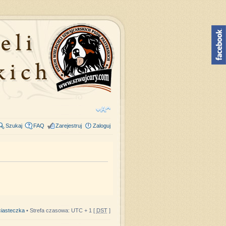
Szukaj
FAQ
Zarejestruj
Zaloguj
iasteczka
• Strefa czasowa: UTC + 1 [
DST
]