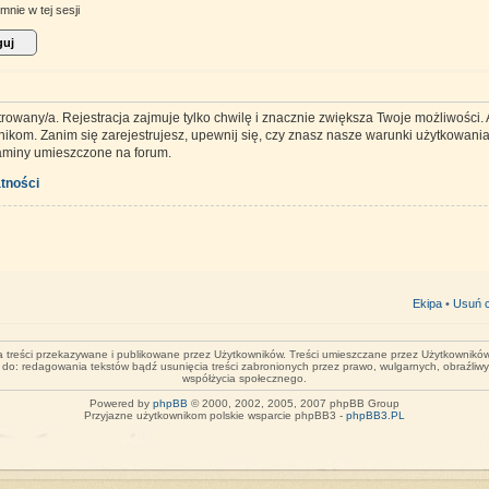
mnie w tej sesji
trowany/a. Rejestracja zajmuje tylko chwilę i znacznie zwiększa Twoje możliwości
kom. Zanim się zarejestrujesz, upewnij się, czy znasz nasze warunki użytkowania 
laminy umieszczone na forum.
tności
Ekipa
•
Usuń c
za treści przekazywane i publikowane przez Użytkowników. Treści umieszczane przez Użytkowników 
o do: redagowania tekstów bądź usunięcia treści zabronionych przez prawo, wulgarnych, obraźliw
współżycia społecznego.
Powered by
phpBB
© 2000, 2002, 2005, 2007 phpBB Group
Przyjazne użytkownikom polskie wsparcie phpBB3 -
phpBB3.PL