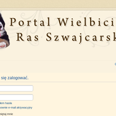
 się zalogować.
łem hasła
nownie e-mail aktywacyjny
iętaj mnie