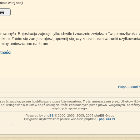
mnie w tej sesji
trowany/a. Rejestracja zajmuje tylko chwilę i znacznie zwiększa Twoje możliwości
kom. Zanim się zarejestrujesz, upewnij się, czy znasz nasze warunki użytkowania 
laminy umieszczone na forum.
tności
Ekipa
•
Usuń c
za treści przekazywane i publikowane przez Użytkowników. Treści umieszczane przez Użytkowników 
o do: redagowania tekstów bądź usunięcia treści zabronionych przez prawo, wulgarnych, obraźliw
współżycia społecznego.
Powered by
phpBB
© 2000, 2002, 2005, 2007 phpBB Group
Przyjazne użytkownikom polskie wsparcie phpBB3 -
phpBB3.PL