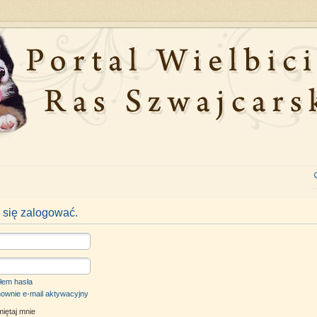
 się zalogować.
łem hasła
nownie e-mail aktywacyjny
iętaj mnie