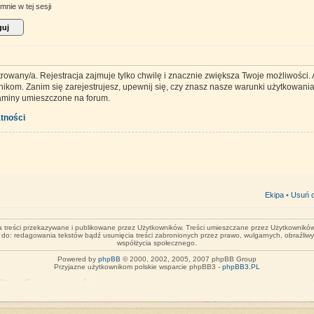
mnie w tej sesji
trowany/a. Rejestracja zajmuje tylko chwilę i znacznie zwiększa Twoje możliwości
kom. Zanim się zarejestrujesz, upewnij się, czy znasz nasze warunki użytkowania 
laminy umieszczone na forum.
tności
Ekipa
•
Usuń c
za treści przekazywane i publikowane przez Użytkowników. Treści umieszczane przez Użytkowników 
o do: redagowania tekstów bądź usunięcia treści zabronionych przez prawo, wulgarnych, obraźliw
współżycia społecznego.
Powered by
phpBB
© 2000, 2002, 2005, 2007 phpBB Group
Przyjazne użytkownikom polskie wsparcie phpBB3 -
phpBB3.PL