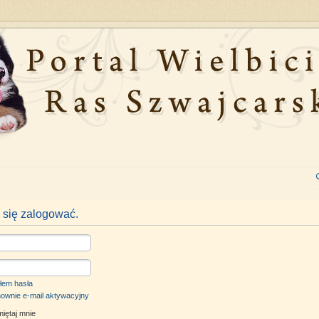
 się zalogować.
łem hasła
nownie e-mail aktywacyjny
iętaj mnie