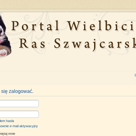
 się zalogować.
łem hasła
nownie e-mail aktywacyjny
iętaj mnie