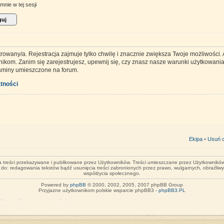
mnie w tej sesji
trowany/a. Rejestracja zajmuje tylko chwilę i znacznie zwiększa Twoje możliwości
kom. Zanim się zarejestrujesz, upewnij się, czy znasz nasze warunki użytkowania 
laminy umieszczone na forum.
tności
Ekipa
•
Usuń c
za treści przekazywane i publikowane przez Użytkowników. Treści umieszczane przez Użytkowników 
o do: redagowania tekstów bądź usunięcia treści zabronionych przez prawo, wulgarnych, obraźliw
współżycia społecznego.
Powered by
phpBB
© 2000, 2002, 2005, 2007 phpBB Group
Przyjazne użytkownikom polskie wsparcie phpBB3 -
phpBB3.PL