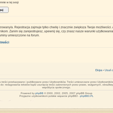
mnie w tej sesji
trowany/a. Rejestracja zajmuje tylko chwilę i znacznie zwiększa Twoje możliwości
kom. Zanim się zarejestrujesz, upewnij się, czy znasz nasze warunki użytkowania 
laminy umieszczone na forum.
tności
Ekipa
•
Usuń c
za treści przekazywane i publikowane przez Użytkowników. Treści umieszczane przez Użytkowników 
o do: redagowania tekstów bądź usunięcia treści zabronionych przez prawo, wulgarnych, obraźliw
współżycia społecznego.
Powered by
phpBB
© 2000, 2002, 2005, 2007 phpBB Group
Przyjazne użytkownikom polskie wsparcie phpBB3 -
phpBB3.PL