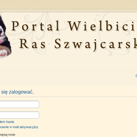
 się zalogować.
łem hasła
nownie e-mail aktywacyjny
iętaj mnie