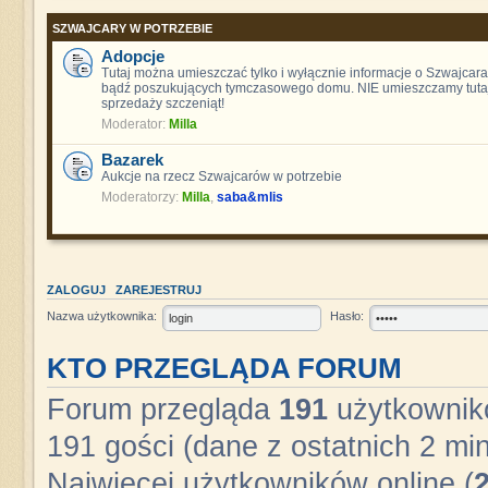
SZWAJCARY W POTRZEBIE
Adopcje
Tutaj można umieszczać tylko i wyłącznie informacje o Szwajcara
bądź poszukujących tymczasowego domu. NIE umieszczamy tutaj
sprzedaży szczeniąt!
Moderator:
Milla
Bazarek
Aukcje na rzecz Szwajcarów w potrzebie
Moderatorzy:
Milla
,
saba&mlis
ZALOGUJ
ZAREJESTRUJ
Nazwa użytkownika:
Hasło:
KTO PRZEGLĄDA FORUM
Forum przegląda
191
użytkownikó
191 gości (dane z ostatnich 2 min
Najwięcej użytkowników online (