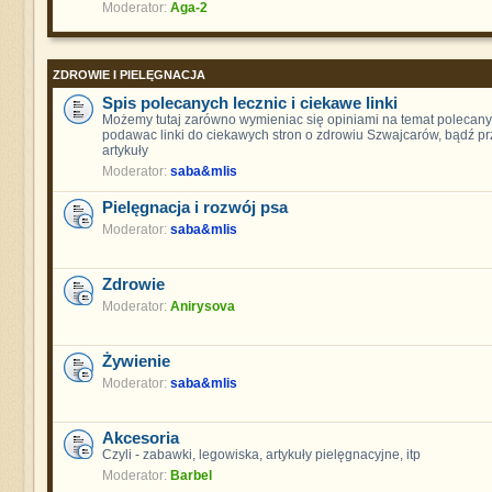
Moderator:
Aga-2
ZDROWIE I PIELĘGNACJA
Spis polecanych lecznic i ciekawe linki
Możemy tutaj zarówno wymieniac się opiniami na temat polecanych
podawac linki do ciekawych stron o zdrowiu Szwajcarów, bądź pr
artykuły
Moderator:
saba&mlis
Pielęgnacja i rozwój psa
Moderator:
saba&mlis
Zdrowie
Moderator:
Anirysova
Żywienie
Moderator:
saba&mlis
Akcesoria
Czyli - zabawki, legowiska, artykuły pielęgnacyjne, itp
Moderator:
Barbel