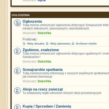
Moderator:
Apcik
OGŁOSZENIA
Ogłoszenia
Tutaj można umieszczać ogłoszenia dotyczące Szwajcarów! Info
miotach aktualnych, planowanych, reproduktorach.
Moderator:
DolceVita
Poddziały:
- Mioty aktualne
,
- Mioty planowane
,
- Archiwum miotów
Zgubione, znalezione
Tutaj można umieszczać ogłoszenia dotyczące zgubionych i znal
Szwajcarów !
Moderator:
DolceVita
Szwajcarskie spotkania
Tutaj zamieszczamy informację o naszych wspólnych spotkaniach
jak również fotorelacje
Moderator:
DolceVita
Akcje na rzecz zwierząt
Tu wstawiamy wątki odnośnie różnych akcji prozwierzęcych
Kupię / Sprzedam / Zamienię