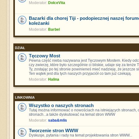
Moderator:
DolceVita
Bazarki dla chorej Tiji - podopiecznej naszej foru
koleżanki
Moderator:
Barbel
DZIAŁ
Tęczowy Most
Pewna część nieba nazywana jest Tęczowym Mostem. Kiedy odch
czy zwierzę, które było szczególnie ci bliskie, udaje się za tenże
Ty, zostając po tej stronie powinieneś mieć nadzieję, że jeszcze s
Ten wątek jest dla tych naszych przyjaciół co tam już czekają.
Moderator:
Halina
LINKOWNIA
Wszystko o naszych stronach
Tutaj można informować o nowościach na istniejących stronach,
stronach...a także dyskutować na temat stron WWW
Moderator:
saba&mlis
Tworzenie stron WWW
Dyskusje, pytania i rady na temat projektowania stron WWW...