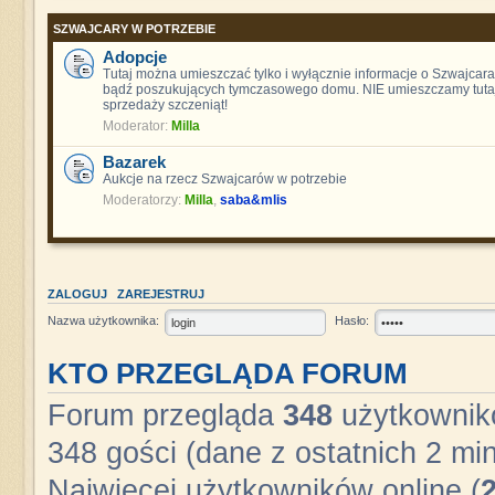
SZWAJCARY W POTRZEBIE
Adopcje
Tutaj można umieszczać tylko i wyłącznie informacje o Szwajcara
bądź poszukujących tymczasowego domu. NIE umieszczamy tutaj
sprzedaży szczeniąt!
Moderator:
Milla
Bazarek
Aukcje na rzecz Szwajcarów w potrzebie
Moderatorzy:
Milla
,
saba&mlis
ZALOGUJ
ZAREJESTRUJ
Nazwa użytkownika:
Hasło:
KTO PRZEGLĄDA FORUM
Forum przegląda
348
użytkownikó
348 gości (dane z ostatnich 2 min
Najwięcej użytkowników online (