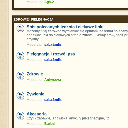
Moderator:
Aga-2
ZDROWIE I PIELĘGNACJA
Spis polecanych lecznic i ciekawe linki
Możemy tutaj zarówno wymieniac się opiniami na temat polecanych
podawac linki do ciekawych stron o zdrowiu Szwajcarów, bądź pr
artykuły
Moderator:
saba&mlis
Pielęgnacja i rozwój psa
Moderator:
saba&mlis
Zdrowie
Moderator:
Anirysova
Żywienie
Moderator:
saba&mlis
Akcesoria
Czyli - zabawki, legowiska, artykuły pielęgnacyjne, itp
Moderator:
Barbel