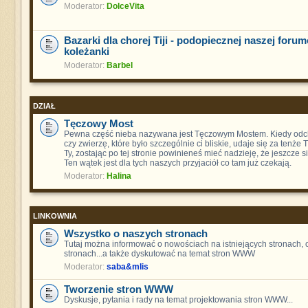
Moderator:
DolceVita
Bazarki dla chorej Tiji - podopiecznej naszej foru
koleżanki
Moderator:
Barbel
DZIAŁ
Tęczowy Most
Pewna część nieba nazywana jest Tęczowym Mostem. Kiedy odch
czy zwierzę, które było szczególnie ci bliskie, udaje się za tenże
Ty, zostając po tej stronie powinieneś mieć nadzieję, że jeszcze s
Ten wątek jest dla tych naszych przyjaciół co tam już czekają.
Moderator:
Halina
LINKOWNIA
Wszystko o naszych stronach
Tutaj można informować o nowościach na istniejących stronach,
stronach...a także dyskutować na temat stron WWW
Moderator:
saba&mlis
Tworzenie stron WWW
Dyskusje, pytania i rady na temat projektowania stron WWW...