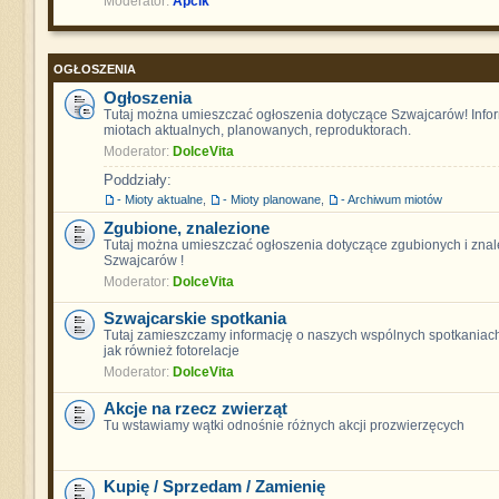
Moderator:
Apcik
OGŁOSZENIA
Ogłoszenia
Tutaj można umieszczać ogłoszenia dotyczące Szwajcarów! Info
miotach aktualnych, planowanych, reproduktorach.
Moderator:
DolceVita
Poddziały:
- Mioty aktualne
,
- Mioty planowane
,
- Archiwum miotów
Zgubione, znalezione
Tutaj można umieszczać ogłoszenia dotyczące zgubionych i znal
Szwajcarów !
Moderator:
DolceVita
Szwajcarskie spotkania
Tutaj zamieszczamy informację o naszych wspólnych spotkaniach
jak również fotorelacje
Moderator:
DolceVita
Akcje na rzecz zwierząt
Tu wstawiamy wątki odnośnie różnych akcji prozwierzęcych
Kupię / Sprzedam / Zamienię