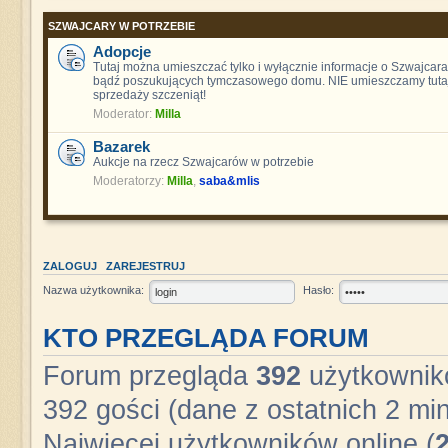
SZWAJCARY W POTRZEBIE
Adopcje
Tutaj można umieszczać tylko i wyłącznie informacje o Szwajcara
bądź poszukujących tymczasowego domu. NIE umieszczamy tutaj
sprzedaży szczeniąt!
Moderator:
Milla
Bazarek
Aukcje na rzecz Szwajcarów w potrzebie
Moderatorzy:
Milla
,
saba&mlis
ZALOGUJ
ZAREJESTRUJ
Nazwa użytkownika:
Hasło:
KTO PRZEGLĄDA FORUM
Forum przegląda
392
użytkownikó
392 gości (dane z ostatnich 2 min
Najwięcej użytkowników online (