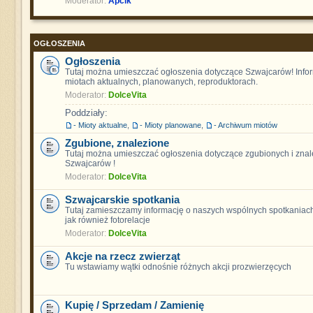
Moderator:
Apcik
OGŁOSZENIA
Ogłoszenia
Tutaj można umieszczać ogłoszenia dotyczące Szwajcarów! Info
miotach aktualnych, planowanych, reproduktorach.
Moderator:
DolceVita
Poddziały:
- Mioty aktualne
,
- Mioty planowane
,
- Archiwum miotów
Zgubione, znalezione
Tutaj można umieszczać ogłoszenia dotyczące zgubionych i znal
Szwajcarów !
Moderator:
DolceVita
Szwajcarskie spotkania
Tutaj zamieszczamy informację o naszych wspólnych spotkaniach
jak również fotorelacje
Moderator:
DolceVita
Akcje na rzecz zwierząt
Tu wstawiamy wątki odnośnie różnych akcji prozwierzęcych
Kupię / Sprzedam / Zamienię