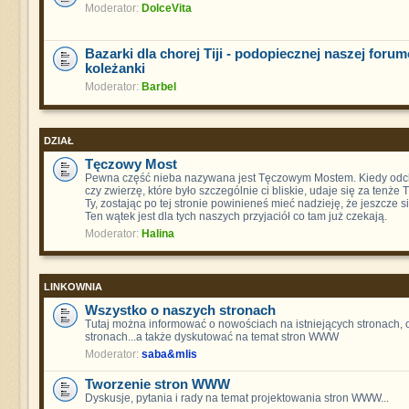
Moderator:
DolceVita
Bazarki dla chorej Tiji - podopiecznej naszej foru
koleżanki
Moderator:
Barbel
DZIAŁ
Tęczowy Most
Pewna część nieba nazywana jest Tęczowym Mostem. Kiedy odch
czy zwierzę, które było szczególnie ci bliskie, udaje się za tenże
Ty, zostając po tej stronie powinieneś mieć nadzieję, że jeszcze s
Ten wątek jest dla tych naszych przyjaciół co tam już czekają.
Moderator:
Halina
LINKOWNIA
Wszystko o naszych stronach
Tutaj można informować o nowościach na istniejących stronach,
stronach...a także dyskutować na temat stron WWW
Moderator:
saba&mlis
Tworzenie stron WWW
Dyskusje, pytania i rady na temat projektowania stron WWW...