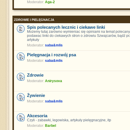
Moderator:
Aga-2
ZDROWIE I PIELĘGNACJA
Spis polecanych lecznic i ciekawe linki
Możemy tutaj zarówno wymieniac się opiniami na temat polecanych
podawac linki do ciekawych stron o zdrowiu Szwajcarów, bądź pr
artykuły
Moderator:
saba&mlis
Pielęgnacja i rozwój psa
Moderator:
saba&mlis
Zdrowie
Moderator:
Anirysova
Żywienie
Moderator:
saba&mlis
Akcesoria
Czyli - zabawki, legowiska, artykuły pielęgnacyjne, itp
Moderator:
Barbel