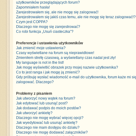
użytkowników przeglądających forum?
Zapomniałem hasła!
Zarejestrowałem się, ale nie mogę się zalogować!
Zarejestrowałem się jakiś czas temu, ale nie mogę się teraz zalogować!?
Czym jest COPPA?
Dlaczego nie mogę się zarejestrować?
Co robi funkcja „Usuń ciasteczka”?
Preferencje i ustawienia użytkowników
Jak zmienić moje ustawienia?
Czasy wyświetlane na forum są nieprawidłowe!
Zmieniłem strefę czasową, a wyświetlany czas nadal jest zły!
My language is not in the list!
Jak mogę wyświetlić obrazek przy mojej nazwie użytkownika?
Co to jest ranga i jak mogę ją zmienić?
Gdy próbuję wysłać wiadomość e-mail do użytkownika, forum każe mi si
zalogować. Dlaczego?
Problemy z pisaniem
Jak utworzyć nowy wątek na forum?
Jak edytować lub usunąć post?
Jak dodawać podpis do moich postów?
Jak utworzyć ankietę?
Dlaczego nie mogę wybrać więcej opcji?
Jak wyedytować lub usunąć ankietę?
Dlaczego nie mam dostępu do działu?
Dlaczego nie mogę dodawać załączników?