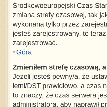
Środkowoeuropejski Czas Sta
zmiana strefy czasowej, tak j
wykonana tylko przez zarejest
jesteś zarejestrowany, to tera
zarejestrować.
Góra
Zmieniłem strefę czasową, a 
Jeżeli jesteś pewny/a, że usta
letni/DST prawidłowo, a czas n
to znaczy, że czas serwera jes
administratora, aby naprawił p