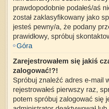
prawdopodobnie podałeś/aś nie
został zaklasyfikowany jako sp
jesteś pewny/a, że podany prze
prawidłowy, spróbuj skontakto
Góra
Zarejestrowałem się jakiś cz
zalogować!?!
Spróbuj znaleźć adres e-mail w
rejestrowałeś pierwszy raz, sp
potem spróbuj zalogować się j
administrator deaktywował lub