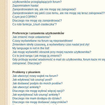
użytkowników przeglądających forum?
Zapomniałem hasła!
Zarejestrowałem się, ale nie mogę się zalogować!
Zarejestrowałem się jakiś czas temu, ale nie mogę się teraz zalogować!?
Czym jest COPPA?
Dlaczego nie mogę się zarejestrować?
Co robi funkcja „Usuń ciasteczka”?
Preferencje i ustawienia użytkowników
Jak zmienić moje ustawienia?
Czasy wyświetlane na forum są nieprawidłowe!
Zmieniłem strefę czasową, a wyświetlany czas nadal jest zły!
My language is not in the list!
Jak mogę wyświetlić obrazek przy mojej nazwie użytkownika?
Co to jest ranga i jak mogę ją zmienić?
Gdy próbuję wysłać wiadomość e-mail do użytkownika, forum każe mi si
zalogować. Dlaczego?
Problemy z pisaniem
Jak utworzyć nowy wątek na forum?
Jak edytować lub usunąć post?
Jak dodawać podpis do moich postów?
Jak utworzyć ankietę?
Dlaczego nie mogę wybrać więcej opcji?
Jak wyedytować lub usunąć ankietę?
Dlaczego nie mam dostępu do działu?
Dlaczego nie mogę dodawać załączników?