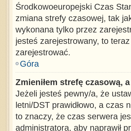
Środkowoeuropejski Czas Sta
zmiana strefy czasowej, tak j
wykonana tylko przez zarejest
jesteś zarejestrowany, to tera
zarejestrować.
Góra
Zmieniłem strefę czasową, a 
Jeżeli jesteś pewny/a, że usta
letni/DST prawidłowo, a czas n
to znaczy, że czas serwera jes
administratora, aby naprawił p