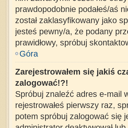
prawdopodobnie podałeś/aś nie
został zaklasyfikowany jako sp
jesteś pewny/a, że podany prze
prawidłowy, spróbuj skontakto
Góra
Zarejestrowałem się jakiś cz
zalogować!?!
Spróbuj znaleźć adres e-mail w
rejestrowałeś pierwszy raz, sp
potem spróbuj zalogować się j
administrator deaktywował lub