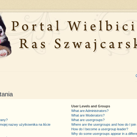
tania
User Levels and Groups
What are Administrators?
What are Moderators?
wany?
What are usergroups?
mojej nazwy użytkownika na liście
Where are the usergroups and how do I join
How do I become a usergroup leader?
Why do some usergroups appear in a differe