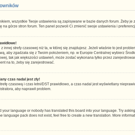
tkowników
nikiem, wszystkie Twoje ustawienia są zapisywane w bazie danych forum. Żeby je z
ę na górze stron forum. Ten panel pozwoli Ci zmienić swoje ustawienia i preferencj
awidłowe!
 innej strefy czasowej niż ta, w której się znajdujesz. Jeżeli właśnie to jest pro
ową, aby zgadzała się z Twoim położeniem, np. w Europie Centralnej wybierz Śro
wej, tak jak większości ustawień, może zostać wykonana tylko przez zarejestrowan
ent na to, żeby się zarejestrować.
ny czas nadal jest zły!
strefę czasową i czas letni/DST prawidłowo, a czas nadal jest wyświetlany nieprawi
stratora, aby naprawił problem.
led your language or nobody has translated this board into your language. Try asking
the language pack does not exist, feel free to create a new translation. More inform