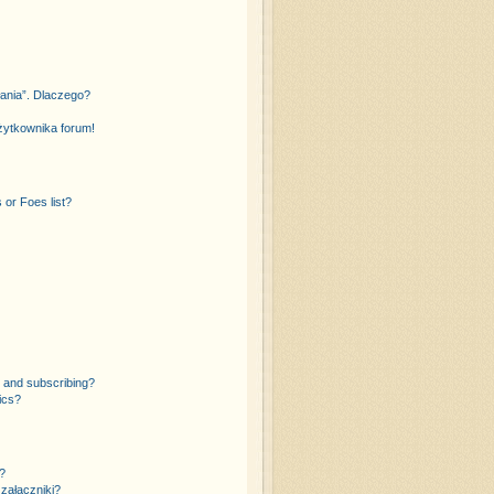
łania”. Dlaczego?
żytkownika forum!
or Foes list?
 and subscribing?
ics?
?
załączniki?