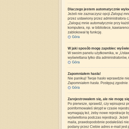
Dlaczego jestem automatycznie wyl
Jeżeli nie zaznaczysz opcji
Zaloguj mni
przez ustawiony przez administratora 
„Zaloguj mnie automatycznie przy każde
komputera, np. w bibliotece, kawiarence 
zablokował tę funkcję.
Góra
W jaki sposób mogę zapobiec wyświet
W swoim panelu użytkownika, w „Ustaw
wyświetlana tylko dla administratorów, 
Góra
Zapomniałem hasła!
Nie panikuj! Twoje hasło wprawdzie nie
Zapomniałem hasła
. Postępuj zgodnie
Góra
Zarejestrowałem się, ale nie mogę si
Po pierwsze, sprawdź, czy wpisujesz pr
poinformowałeś skrypt w czasie rejestra
wymagają też, żeby nowe rejestracje by
wyświetlona podczas rejestracji. Jeżeli
maila, prawdopodobnie podałeś/aś niepr
podany przez Ciebie adres e-mail jest 