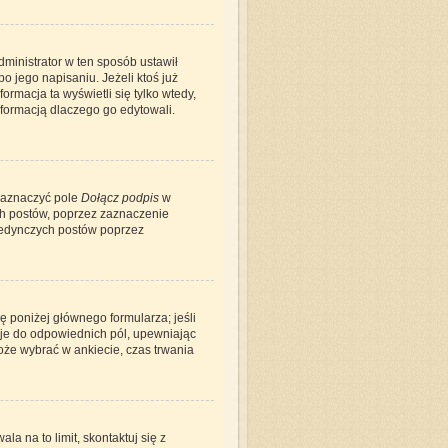
administrator w ten sposób ustawił
o jego napisaniu. Jeżeli ktoś już
ormacja ta wyświetli się tylko wtedy,
informacją dlaczego go edytowali.
zaznaczyć pole
Dołącz podpis
w
ch postów, poprzez zaznaczenie
jedynczych postów poprzez
ię poniżej głównego formularza; jeśli
pcje do odpowiednich pól, upewniając
może wybrać w ankiecie, czas trwania
la na to limit, skontaktuj się z