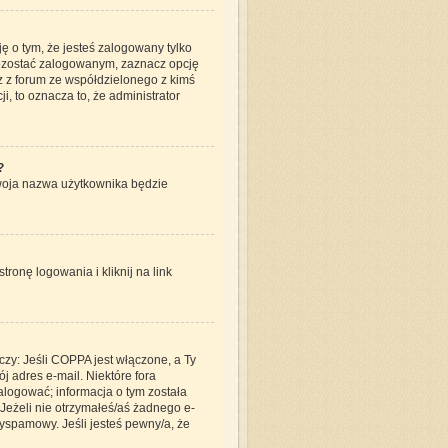
 o tym, że jesteś zalogowany tylko
pozostać zalogowanym, zaznacz opcję
z z forum ze współdzielonego z kimś
ji, to oznacza to, że administrator
?
Twoja nazwa użytkownika będzie
onę logowania i kliknij na link
czy: Jeśli COPPA jest włączone, a Ty
j adres e-mail. Niektóre fora
alogować; informacja o tym została
 Jeżeli nie otrzymałeś/aś żadnego e-
tyspamowy. Jeśli jesteś pewny/a, że