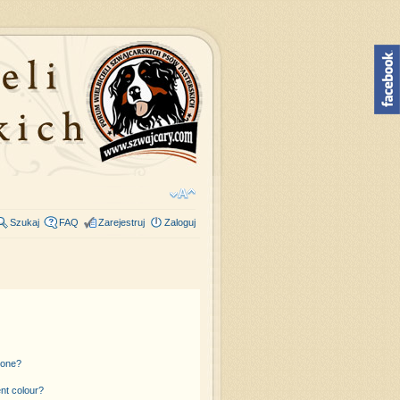
Szukaj
FAQ
Zarejestruj
Zaloguj
 one?
nt colour?