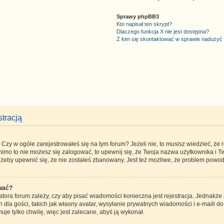
Sprawy phpBB3
Kto napisał ten skrypt?
Dlaczego funkcja X nie jest dostępna?
Z kim się skontaktować w sprawie nadużyć
tracją
zy w ogóle zarejestrowałeś się na tym forum? Jeżeli nie, to musisz wiedzieć, że re
 mimo to nie możesz się zalogować, to upewnij się, że Twoja nazwa użytkownika i Tw
, żeby upewnić się, że nie zostałeś zbanowany. Jest też możliwe, że problem powod
ować?
atora forum zależy, czy aby pisać wiadomości konieczna jest rejestracja. Jednakże 
la gości, takich jak własny avatar, wysyłanie prywatnych wiadomości i e-maili d
uje tylko chwilę, więc jest zalecane, abyś ją wykonał.