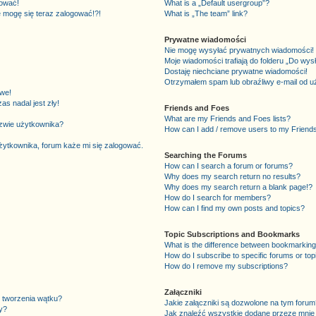
gować!
What is a „Default usergroup”?
e mogę się teraz zalogować!?!
What is „The team” link?
Prywatne wiadomości
Nie mogę wysyłać prywatnych wiadomości!
Moje wiadomości trafiają do folderu „Do wys
Dostaję niechciane prywatne wiadomości!
Otrzymałem spam lub obraźliwy e-mail od u
we!
s nadal jest zły!
Friends and Foes
What are my Friends and Foes lists?
azwie użytkownika?
How can I add / remove users to my Friends 
ytkownika, forum każe mi się zalogować.
Searching the Forums
How can I search a forum or forums?
Why does my search return no results?
Why does my search return a blank page!?
How do I search for members?
How can I find my own posts and topics?
Topic Subscriptions and Bookmarks
What is the difference between bookmarking
How do I subscribe to specific forums or top
How do I remove my subscriptions?
Załączniki
 tworzenia wątku?
Jakie załączniki są dozwolone na tym forum
y?
Jak znaleźć wszystkie dodane przeze mnie 