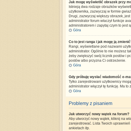
Jak mogę wyświetlić obrazek przy mo
Istnieją dwa rodzaje obrazków wyświet
użytkownika, zazwyczaj w formie gwiazd
Drugi, zazwyczaj większy obrazek, jest
administrator forum właczył funkcje av
administratorem i zapytaj czym to jes
Góra
Co to jest ranga i jak mogę ją zmienić
Rangi, wyświetlane pod nazwami użytko
administrator. Ogólnie to nie możesz ta
żeby zwiększyć swój licznik postów i pr
postów albo przyzna Ci ostrzeżenie.
Góra
Gdy próbuję wysłać wiadomość e-mail
Tylko zarejestrowani użytkownicy mogą 
administrator włączył tę funkcję. Ma 
Góra
Problemy z pisaniem
Jak utworzyć nowy wątek na forum?
Aby utworzyć nowy wątek, kliknij na wł
zarejestrować. Lista Twoich uprawnień
ankietach itp.