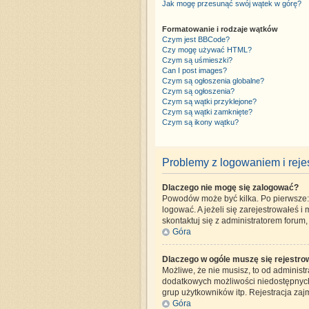
Jak mogę przesunąć swój wątek w górę?
Formatowanie i rodzaje wątków
Czym jest BBCode?
Czy mogę używać HTML?
Czym są uśmieszki?
Can I post images?
Czym są ogłoszenia globalne?
Czym są ogłoszenia?
Czym są wątki przyklejone?
Czym są wątki zamknięte?
Czym są ikony wątku?
Problemy z logowaniem i rejes
Dlaczego nie mogę się zalogować?
Powodów może być kilka. Po pierwsze: C
logować. A jeżeli się zarejestrowałeś i
skontaktuj się z administratorem forum
Góra
Dlaczego w ogóle muszę się rejestr
Możliwe, że nie musisz, to od administr
dodatkowych możliwości niedostępnych d
grup użytkowników itp. Rejestracja zajm
Góra