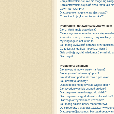
Zarejestrowałem się, ale nie mogę się zalo
Zarejestrowałem się jakiś czas temu, ale ni
Czym jest COPPA?
Dlaczego nie mogę się zarejestrować?
Co robi funkcja „Usuń ciasteczka”?
Preferencje i ustawienia użytkowników
Jak zmienić moje ustawienia?
Czasy wyświetlane na forum są nieprawidło
Zmieniłem strefę czasową, a wyświetlany cza
My language is not in the list!
Jak mogę wyświetlić obrazek przy mojej n
Co to jest ranga i jak mogę ją zmienić?
Gdy próbuję wysłać wiadomość e-mail do uż
Dlaczego?
Problemy z pisaniem
Jak utworzyć nowy wątek na forum?
Jak edytować lub usunąć post?
Jak dodawać podpis do moich postów?
Jak utworzyć ankietę?
Dlaczego nie mogę wybrać więcej opcji?
Jak wyedytować lub usunąć ankietę?
Dlaczego nie mam dostępu do działu?
Dlaczego nie mogę dodawać załączników?
Dlaczego otrzymałem ostrzeżenie?
Jak mogę zgłosiś posty moderatorowi?
Do czego służy przycisk „Zapisz” w widoku
Dlaczego mój post musi być zaakceptowan