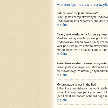
Preferencje i ustawienia uży
Jak zmienić moje ustawienia?
Jeżeli jesteś zarejestrowanym użytkow
użytkownika; link zazwyczaj znajduje si
Góra
Czasy wyświetlane na forum są niepr
Możliwe, że wyświetlany czas pochodzi z
użytkownika i zmień swoją strefę czas
Weź pod uwagę, że zmiana strefy czaso
zarejestrowany, to teraz jest dobry mom
Góra
Zmieniłem strefę czasową, a wyświetla
Jeżeli jesteś pewny/a, że ustawiłeś/aś 
nieprawidłowy. Poinformuj o tym admini
Góra
My language is not in the list!
Either the administrator has not instal
install the language pack you need. If 
(see link at the bottom of board pages).
Góra