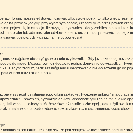
derator forum, możesz edytować i usuwać tylko swoje posty i to tylko wtedy, jeżeli 
ając na przycisk „edytuj” przy wybranym poście, czasami tylko przez pewien czas p
em pojawi się informacja, ile razy go edytowałeś i kiedy zrobiłeś to ostatni raz. Inf
 jeśli moderator lub administrator edytował post, choć oni mogą zostawić notatkę z 
ą usuwać postów, gdy ktoś już na nie odpowiedział.
w?
 musisz najpierw utworzyć go w panelu użytkownika. Gdy już to zrobisz, możesz 
ć podpis do niego. Możesz również dodawać podpis domyślnie do wszystkich Twoi
ika. Kiedy to zrobisz, będziesz mógł nadal decydować o nie dołączeniu go do po
ola w formularzu pisania posta.
 pierwszy post już istniejącego, kliknij zakładkę „Tworzenie ankiety” znajdującą s
z odpowiednich uprawnień, by tworzyć ankiety. Wprowadź tytuł i co najmniej dwie o
nej linii w polu tekstowym. Możesz również ustalić liczbę opcji, które użytkownik 
brak limitu) i w końcu zadecydować, czy użytkownicy mogą zmieniać swoje głosy.
ji?
ez administratora forum. Jeśli sądzisz, że potrzebujesz wstawić więcej opcji niż pozwa