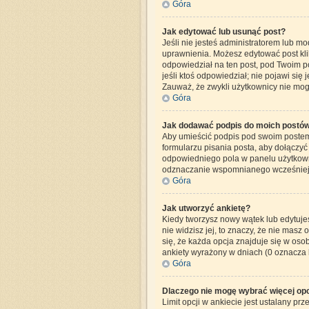
Góra
Jak edytować lub usunąć post?
Jeśli nie jesteś administratorem lub mo
uprawnienia. Możesz edytować post klik
odpowiedział na ten post, pod Twoim post
jeśli ktoś odpowiedział; nie pojawi się
Zauważ, że zwykli użytkownicy nie mog
Góra
Jak dodawać podpis do moich postó
Aby umieścić podpis pod swoim postem,
formularzu pisania posta, aby dołączy
odpowiedniego pola w panelu użytkown
odznaczanie wspomnianego wcześniej p
Góra
Jak utworzyć ankietę?
Kiedy tworzysz nowy wątek lub edytujesz
nie widzisz jej, to znaczy, że nie mas
się, że każda opcja znajduje się w osob
ankiety wyrażony w dniach (0 oznacza 
Góra
Dlaczego nie mogę wybrać więcej opc
Limit opcji w ankiecie jest ustalany prz