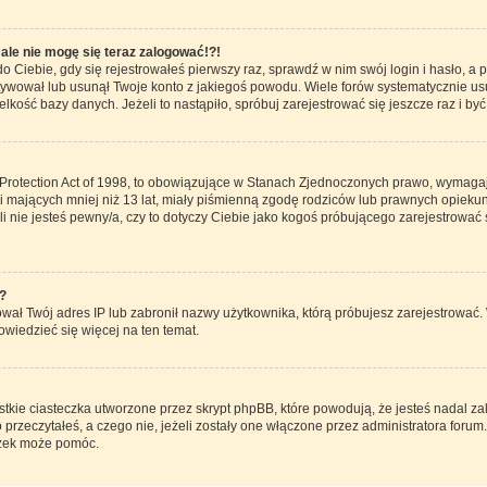
 ale nie mogę się teraz zalogować!?!
o Ciebie, gdy się rejestrowałeś pierwszy raz, sprawdź w nim swój login i hasło, a
ktywował lub usunął Twoje konto z jakiegoś powodu. Wiele forów systematycznie usu
elkość bazy danych. Jeżeli to nastąpiło, spróbuj zarejestrować się jeszcze raz i 
Protection Act of 1998, to obowiązujące w Stanach Zjednoczonych prawo, wymaga
zi mających mniej niż 13 lat, miały piśmienną zgodę rodziców lub prawnych opieku
li nie jesteś pewny/a, czy to dotyczy Ciebie jako kogoś próbującego zarejestrować 
?
nował Twój adres IP lub zabronił nazwy użytkownika, którą próbujesz zarejestrować.
dowiedzieć się więcej na ten temat.
tkie ciasteczka utworzone przez skrypt phpBB, które powodują, że jesteś nadal z
o przeczytałeś, a czego nie, jeżeli zostały one włączone przez administratora forum
czek może pomóc.