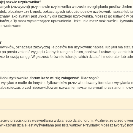
jej nazwie użytkownika?
lanych (zazwyczaj) przy nazwie użytkownika w czasie przeglądania postów. Jeden z
ek, bloczków czy kropek, pokazujących jak dużo postów użytkownik napisał lub jak
 znany jako avatar i jest unikalny dla każdego użytkownika. Możesz go ustawić w 
atarów, a Ty masz wystarczające uprawnienia. Jeżeli nie masz możliwości używania 
t spowodowane.
?
wników, oznaczają zazwyczaj ile postów ten użytkownik napisał lub jaki ma status
k po prostu zmienić wyglądu żadnych rang na forum, ponieważ ustawia je administra
zez to swoją rangę. Większość forów nie toleruje takich działań i moderator lub admi
 do użytkownika, forum każe mi się zalogować. Dlaczego?
wysyłać e-maile do innych użytkowników przez wbudowany formularz wysyłania e-mai
to zabezpieczać przed nieprawidłowym używaniem systemu e-maili przez anonimow
aściwy przycisk przy wyświetlaniu wybranego działu forum. Możliwe, że przed utw
 w każdym dziale jest wyświetlana pod listą wątków. Przykłady: Możesz tworzyć n