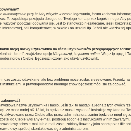
ogowywany?
e automatycznie przy każdej wizycie
w czasie logowania, forum zachowa informację
czas. To zapobiega przejęciu dostępu do Twojego konta przez kogoś innego. Aby 
j wizycie” podczas logowania się. Jest to stanowczo niezalecane, jeżeli korzystas
internetowej, sali komputerowej w szkole / na uczelni itp. Jeżeli nie widzisz tej opc
laniu mojej nazwy użytkownika na liście użytkowników przeglądających forum
ieniach forum”, znajdziesz opcję
Nie pokazuj, że jestem online
. Włącz tę opcję i 
moderatorów i Ciebie. Będziesz liczony jako ukryty użytkownik.
 może zostać odzyskane, ale bez problemu może zostać zresetowane. Przejdź na str
 z instrukcjami, a prawdopodobnie niedługo znów będziesz mógł się zalogować.
ę zalogować!
awidłową nazwę użytkownika i hasło. Jeśli tak, to nastąpiła jedna z tych dwóch rze
cji, że masz mniej niż 13 lat, to będziesz musiał wykonać instrukcje wysłane na Twó
ły aktywowane przez Ciebie albo przez administratora, zanim będziesz mógł się z
 został do Ciebie wysłany e-mail, postępuj zgodnie z instrukcjami w nim zawartymi.
awidłowy adres e-mail lub e-mail został zaklasyfikowany jako spam przez filtr an
prawidłowy, spróbuj skontaktować się z administratorem.