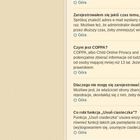
Góra
Zarejestrowałem się jakiś czas temu,
Spróbuj znaleźć adres e-mail wysłany d
raz. Możliwe też, że administrator dea
przez dłuższy czas, żeby zmniejszyć wi
Góra
Czym jest COPPA?
COPPA, albo Child Online Privacy and 
potencjalnie zbierać informacje od lud
od osoby mającej mniej niż 13 lat. Jeże
prawnikiem.
Góra
Dlaczego nie mogę się zarejestrować
Możliwe jest, że właściciel strony zba
rejestracje, skontaktuj się z nim, żeby 
Góra
Co robi funkcja „Usuń ciasteczka”?
Funkcja „Usuń ciasteczka” usuwa wszys
również funkcji takich jak pamiętanie c
(wy)logowaniem się, usunięcie ciaste
Góra