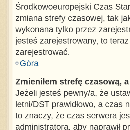
Środkowoeuropejski Czas Sta
zmiana strefy czasowej, tak j
wykonana tylko przez zarejest
jesteś zarejestrowany, to tera
zarejestrować.
Góra
Zmieniłem strefę czasową, a 
Jeżeli jesteś pewny/a, że usta
letni/DST prawidłowo, a czas n
to znaczy, że czas serwera jes
administratora, aby naprawił p