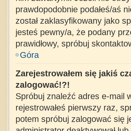
prawdopodobnie podałeś/aś nie
został zaklasyfikowany jako sp
jesteś pewny/a, że podany prze
prawidłowy, spróbuj skontakto
Góra
Zarejestrowałem się jakiś cz
zalogować!?!
Spróbuj znaleźć adres e-mail w
rejestrowałeś pierwszy raz, sp
potem spróbuj zalogować się j
administrator deaktywował lub