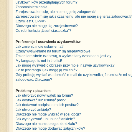
użytkowników przeglądających forum?
Zapomniałem hasła!
Zarejestrowałem się, ale nie mogę się zalogować!
Zarejestrowałem się jakiś czas temu, ale nie mogę się teraz zalogować!?
Czym jest COPPA?
Dlaczego nie mogę się zarejestrować?
Co robi funkcja „Usuń ciasteczka”?
Preferencje i ustawienia użytkowników
Jak zmienić moje ustawienia?
Czasy wyświetlane na forum są nieprawidłowe!
Zmieniłem strefę czasową, a wyświetlany czas nadal jest zły!
My language is not in the list!
Jak mogę wyświetlić obrazek przy mojej nazwie użytkownika?
Co to jest ranga i jak mogę ją zmienić?
Gdy próbuję wysłać wiadomość e-mail do użytkownika, forum każe mi si
zalogować. Dlaczego?
Problemy z pisaniem
Jak utworzyć nowy wątek na forum?
Jak edytować lub usunąć post?
Jak dodawać podpis do moich postów?
Jak utworzyć ankietę?
Dlaczego nie mogę wybrać więcej opcji?
Jak wyedytować lub usunąć ankietę?
Dlaczego nie mam dostępu do działu?
Dlaczego nie mogę dodawać załączników?