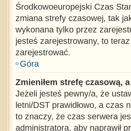
Środkowoeuropejski Czas Sta
zmiana strefy czasowej, tak j
wykonana tylko przez zarejest
jesteś zarejestrowany, to tera
zarejestrować.
Góra
Zmieniłem strefę czasową, a 
Jeżeli jesteś pewny/a, że usta
letni/DST prawidłowo, a czas n
to znaczy, że czas serwera jes
administratora, aby naprawił p