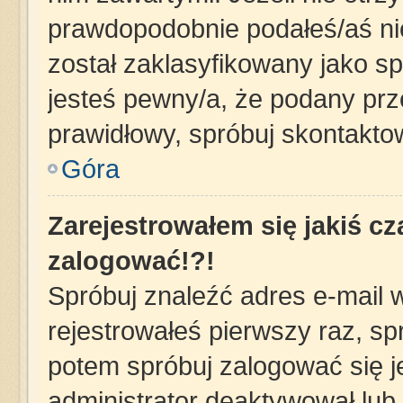
prawdopodobnie podałeś/aś nie
został zaklasyfikowany jako sp
jesteś pewny/a, że podany prze
prawidłowy, spróbuj skontakto
Góra
Zarejestrowałem się jakiś cz
zalogować!?!
Spróbuj znaleźć adres e-mail w
rejestrowałeś pierwszy raz, sp
potem spróbuj zalogować się j
administrator deaktywował lub