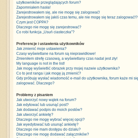
użytkowników przeglądających forum?
Zapomniałem hasła!
Zarejestrowałem się, ale nie mogę się zalogować!
Zarejestrowałem się jakiś czas temu, ale nie mogę się teraz zalogować!?
Czym jest COPPA?
Dlaczego nie mogę się zarejestrować?
Co robi funkcja „Usuń ciasteczka”?
Preferencje i ustawienia użytkowników
Jak zmienić moje ustawienia?
Czasy wyświetlane na forum są nieprawidłowe!
Zmieniłem strefę czasową, a wyświetlany czas nadal jest zły!
My language is not in the list!
Jak mogę wyświetlić obrazek przy mojej nazwie użytkownika?
Co to jest ranga i jak mogę ją zmienić?
Gdy próbuję wysłać wiadomość e-mail do użytkownika, forum każe mi si
zalogować. Dlaczego?
Problemy z pisaniem
Jak utworzyć nowy wątek na forum?
Jak edytować lub usunąć post?
Jak dodawać podpis do moich postów?
Jak utworzyć ankietę?
Dlaczego nie mogę wybrać więcej opcji?
Jak wyedytować lub usunąć ankietę?
Dlaczego nie mam dostępu do działu?
Dlaczego nie mogę dodawać załączników?