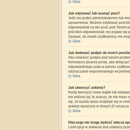
Góra
Jak edytować lub usunąć post?
Jeśli nie jesteś administratorem lub mo
uprawnienia. Możesz edytować post klik
odpowiedział na ten post, pod Twoim post
jeśli ktoś odpowiedział; nie pojawi się
Zauważ, że zwykli użytkownicy nie mog
Góra
Jak dodawać podpis do moich postó
Aby umieścić podpis pod swoim postem,
formularzu pisania posta, aby dołączy
odpowiedniego pola w panelu użytkown
odznaczanie wspomnianego wcześniej p
Góra
Jak utworzyć ankietę?
Kiedy tworzysz nowy wątek lub edytujesz
nie widzisz jej, to znaczy, że nie mas
się, że każda opcja znajduje się w osob
ankiety wyrażony w dniach (0 oznacza 
Góra
Dlaczego nie mogę wybrać więcej opc
Limit opcji w ankiecie jest ustalany prz