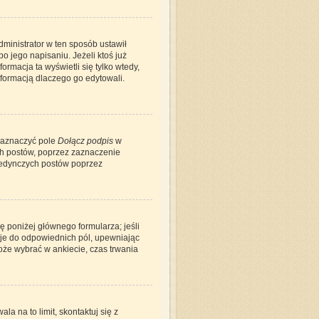
administrator w ten sposób ustawił
o jego napisaniu. Jeżeli ktoś już
ormacja ta wyświetli się tylko wtedy,
informacją dlaczego go edytowali.
zaznaczyć pole
Dołącz podpis
w
ch postów, poprzez zaznaczenie
jedynczych postów poprzez
ię poniżej głównego formularza; jeśli
pcje do odpowiednich pól, upewniając
może wybrać w ankiecie, czas trwania
la na to limit, skontaktuj się z