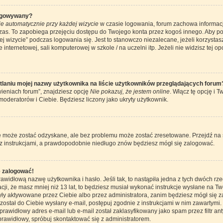
ogowywany?
e automatycznie przy każdej wizycie
w czasie logowania, forum zachowa informację
czas. To zapobiega przejęciu dostępu do Twojego konta przez kogoś innego. Aby 
j wizycie” podczas logowania się. Jest to stanowczo niezalecane, jeżeli korzystas
internetowej, sali komputerowej w szkole / na uczelni itp. Jeżeli nie widzisz tej opc
laniu mojej nazwy użytkownika na liście użytkowników przeglądających forum
ieniach forum”, znajdziesz opcję
Nie pokazuj, że jestem online
. Włącz tę opcję i 
moderatorów i Ciebie. Będziesz liczony jako ukryty użytkownik.
 może zostać odzyskane, ale bez problemu może zostać zresetowane. Przejdź na str
 z instrukcjami, a prawdopodobnie niedługo znów będziesz mógł się zalogować.
ę zalogować!
awidłową nazwę użytkownika i hasło. Jeśli tak, to nastąpiła jedna z tych dwóch rze
cji, że masz mniej niż 13 lat, to będziesz musiał wykonać instrukcje wysłane na Twó
ły aktywowane przez Ciebie albo przez administratora, zanim będziesz mógł się z
 został do Ciebie wysłany e-mail, postępuj zgodnie z instrukcjami w nim zawartymi.
awidłowy adres e-mail lub e-mail został zaklasyfikowany jako spam przez filtr an
prawidłowy, spróbuj skontaktować się z administratorem.