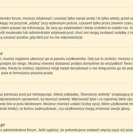
derator forum, możesz edytować i usuwać tylko swoje posty i to tylko wtedy, jeżeli 
ając na przycisk „edytuj” przy wybranym poście, czasami tylko przez pewien czas p
em pojawi się informacja, ile razy go edytowałeś i kiedy zrobiłeś to ostatni raz. Inf
 jeśli moderator lub administrator edytował post, choć oni mogą zostawić notatkę z 
ą usuwać postów, gdy ktoś już na nie odpowiedział.
w?
 musisz najpierw utworzyć go w panelu użytkownika. Gdy już to zrobisz, możesz 
ć podpis do niego. Możesz również dodawać podpis domyślnie do wszystkich Twoi
ika. Kiedy to zrobisz, będziesz mógł nadal decydować o nie dołączeniu go do po
ola w formularzu pisania posta.
 pierwszy post już istniejącego, kliknij zakładkę „Tworzenie ankiety” znajdującą s
z odpowiednich uprawnień, by tworzyć ankiety. Wprowadź tytuł i co najmniej dwie o
nej linii w polu tekstowym. Możesz również ustalić liczbę opcji, które użytkownik 
brak limitu) i w końcu zadecydować, czy użytkownicy mogą zmieniać swoje głosy.
ji?
ez administratora forum. Jeśli sądzisz, że potrzebujesz wstawić więcej opcji niż pozwa