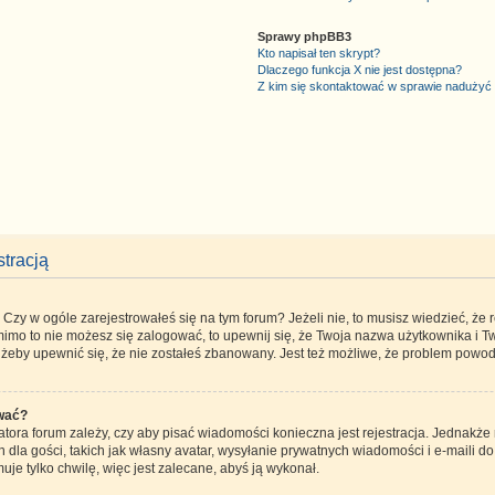
Sprawy phpBB3
Kto napisał ten skrypt?
Dlaczego funkcja X nie jest dostępna?
Z kim się skontaktować w sprawie nadużyć
tracją
zy w ogóle zarejestrowałeś się na tym forum? Jeżeli nie, to musisz wiedzieć, że re
 mimo to nie możesz się zalogować, to upewnij się, że Twoja nazwa użytkownika i Tw
, żeby upewnić się, że nie zostałeś zbanowany. Jest też możliwe, że problem powod
ować?
atora forum zależy, czy aby pisać wiadomości konieczna jest rejestracja. Jednakże 
la gości, takich jak własny avatar, wysyłanie prywatnych wiadomości i e-maili d
uje tylko chwilę, więc jest zalecane, abyś ją wykonał.