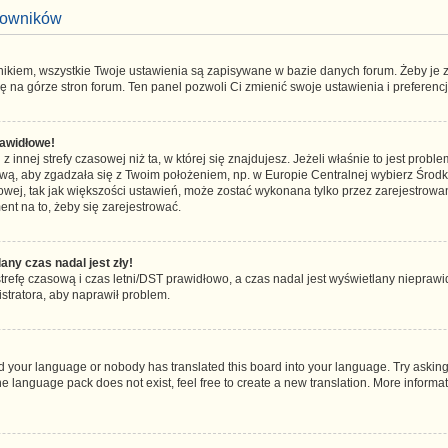
tkowników
nikiem, wszystkie Twoje ustawienia są zapisywane w bazie danych forum. Żeby je z
ę na górze stron forum. Ten panel pozwoli Ci zmienić swoje ustawienia i preferencj
awidłowe!
 innej strefy czasowej niż ta, w której się znajdujesz. Jeżeli właśnie to jest pro
ową, aby zgadzała się z Twoim położeniem, np. w Europie Centralnej wybierz Śro
wej, tak jak większości ustawień, może zostać wykonana tylko przez zarejestrowan
ent na to, żeby się zarejestrować.
ny czas nadal jest zły!
strefę czasową i czas letni/DST prawidłowo, a czas nadal jest wyświetlany nieprawi
stratora, aby naprawił problem.
led your language or nobody has translated this board into your language. Try asking
the language pack does not exist, feel free to create a new translation. More inform