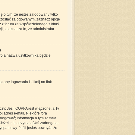
 o tym, że jesteś zalogowany tylko
pozostać zalogowanym, zaznacz opcję
z z forum ze współdzielonego z kimś
ji, to oznacza to, że administrator
?
Twoja nazwa użytkownika będzie
onę logowania i kliknij na link
czy: Jeśli COPPA jest włączone, a Ty
j adres e-mail. Niektóre fora
alogować; informacja o tym została
 Jeżeli nie otrzymałeś/aś żadnego e-
tyspamowy. Jeśli jesteś pewny/a, że