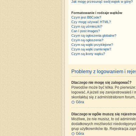
Jak mogę przesunąć swój wątek w górę?
Formatowanie i rodzaje wątków
Czym jest BBCode?
Czy mogę używać HTML?
Czym są uśmieszki?
Can I post images?
Czym są ogłoszenia globalne?
Czym są ogłoszenia?
Czym są wątki przyklejone?
Czym są wątki zamknięte?
Czym są ikony wątku?
Problemy z logowaniem i rejes
Dlaczego nie mogę się zalogować?
Powodów może być kilka. Po pierwsze: C
logować. A jeżeli się zarejestrowałeś i
skontaktuj się z administratorem forum
Góra
Dlaczego w ogóle muszę się rejestr
Możliwe, że nie musisz, to od administr
dodatkowych możliwości niedostępnych d
grup użytkowników itp. Rejestracja zajm
Góra