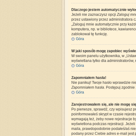
Dlaczego jestem automatycznie wyl
Jeżeli nie zaznaczysz opcji
Zaloguj mni
przez ustawiony przez administratora 
„Zaloguj mnie automatycznie przy każde
komputera, np. w bibliotece, kawiarence 
zablokował tę funkcję.
Góra
W jaki sposób mogę zapobiec wyświet
W swoim panelu użytkownika, w „Ustaw
wyświetlana tylko dla administratorów, 
Góra
Zapomniałem hasła!
Nie panikuj! Twoje hasło wprawdzie nie
Zapomniałem hasła
. Postępuj zgodnie
Góra
Zarejestrowałem się, ale nie mogę si
Po pierwsze, sprawdź, czy wpisujesz pr
poinformowałeś skrypt w czasie rejestra
wymagają też, żeby nowe rejestracje by
wyświetlona podczas rejestracji. Jeżeli
maila, prawdopodobnie podałeś/aś niepr
podany przez Ciebie adres e-mail jest 