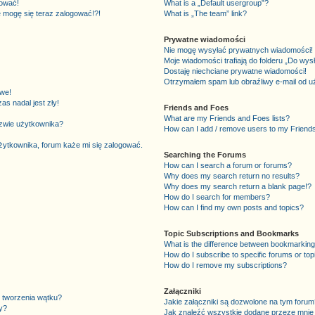
gować!
What is a „Default usergroup”?
e mogę się teraz zalogować!?!
What is „The team” link?
Prywatne wiadomości
Nie mogę wysyłać prywatnych wiadomości!
Moje wiadomości trafiają do folderu „Do wys
Dostaję niechciane prywatne wiadomości!
Otrzymałem spam lub obraźliwy e-mail od u
we!
s nadal jest zły!
Friends and Foes
What are my Friends and Foes lists?
azwie użytkownika?
How can I add / remove users to my Friends 
ytkownika, forum każe mi się zalogować.
Searching the Forums
How can I search a forum or forums?
Why does my search return no results?
Why does my search return a blank page!?
How do I search for members?
How can I find my own posts and topics?
Topic Subscriptions and Bookmarks
What is the difference between bookmarking
How do I subscribe to specific forums or top
How do I remove my subscriptions?
Załączniki
 tworzenia wątku?
Jakie załączniki są dozwolone na tym forum
y?
Jak znaleźć wszystkie dodane przeze mnie 