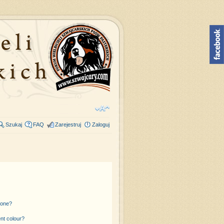
Szukaj
FAQ
Zarejestruj
Zaloguj
 one?
nt colour?