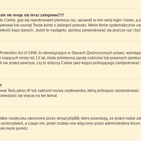
 ale nie mogę się teraz zalogować!?!
o Ciebie, gdy się rejestrowałeś pierwszy raz, sprawdź w nim swój login i hasło, a
ktywował lub usunął Twoje konto z jakiegoś powodu. Wiele forów systematycznie usu
elkość bazy danych. Jeżeli to nastąpiło, spróbuj zarejestrować się jeszcze raz i 
Protection Act of 1998, to obowiązujące w Stanach Zjednoczonych prawo, wymaga
zi mających mniej niż 13 lat, miały piśmienną zgodę rodziców lub prawnych opieku
li nie jesteś pewny/a, czy to dotyczy Ciebie jako kogoś próbującego zarejestrować 
?
nował Twój adres IP lub zabronił nazwy użytkownika, którą próbujesz zarejestrować.
dowiedzieć się więcej na ten temat.
tkie ciasteczka utworzone przez skrypt phpBB, które powodują, że jesteś nadal z
o przeczytałeś, a czego nie, jeżeli zostały one włączone przez administratora forum
czek może pomóc.