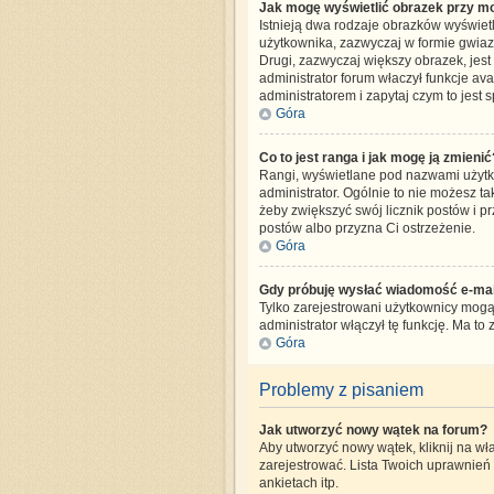
Jak mogę wyświetlić obrazek przy mo
Istnieją dwa rodzaje obrazków wyświet
użytkownika, zazwyczaj w formie gwiazd
Drugi, zazwyczaj większy obrazek, jest
administrator forum właczył funkcje av
administratorem i zapytaj czym to jes
Góra
Co to jest ranga i jak mogę ją zmienić
Rangi, wyświetlane pod nazwami użytko
administrator. Ogólnie to nie możesz ta
żeby zwiększyć swój licznik postów i pr
postów albo przyzna Ci ostrzeżenie.
Góra
Gdy próbuję wysłać wiadomość e-mail
Tylko zarejestrowani użytkownicy mogą 
administrator włączył tę funkcję. Ma 
Góra
Problemy z pisaniem
Jak utworzyć nowy wątek na forum?
Aby utworzyć nowy wątek, kliknij na wł
zarejestrować. Lista Twoich uprawnień
ankietach itp.