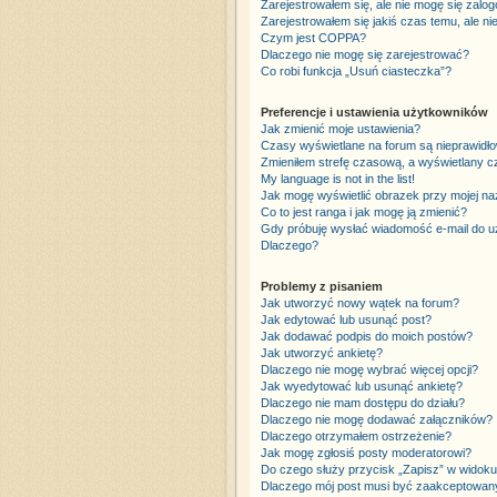
Zarejestrowałem się, ale nie mogę się zalo
Zarejestrowałem się jakiś czas temu, ale ni
Czym jest COPPA?
Dlaczego nie mogę się zarejestrować?
Co robi funkcja „Usuń ciasteczka”?
Preferencje i ustawienia użytkowników
Jak zmienić moje ustawienia?
Czasy wyświetlane na forum są nieprawidło
Zmieniłem strefę czasową, a wyświetlany cza
My language is not in the list!
Jak mogę wyświetlić obrazek przy mojej n
Co to jest ranga i jak mogę ją zmienić?
Gdy próbuję wysłać wiadomość e-mail do uż
Dlaczego?
Problemy z pisaniem
Jak utworzyć nowy wątek na forum?
Jak edytować lub usunąć post?
Jak dodawać podpis do moich postów?
Jak utworzyć ankietę?
Dlaczego nie mogę wybrać więcej opcji?
Jak wyedytować lub usunąć ankietę?
Dlaczego nie mam dostępu do działu?
Dlaczego nie mogę dodawać załączników?
Dlaczego otrzymałem ostrzeżenie?
Jak mogę zgłosiś posty moderatorowi?
Do czego służy przycisk „Zapisz” w widoku
Dlaczego mój post musi być zaakceptowan