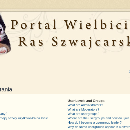
tania
User Levels and Groups
What are Administrators?
What are Moderators?
wany?
What are usergroups?
mojej nazwy użytkownika na liście
Where are the usergroups and how do I join
How do I become a usergroup leader?
Why do some usergroups appear in a differe