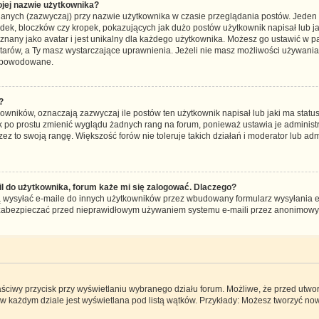
jej nazwie użytkownika?
lanych (zazwyczaj) przy nazwie użytkownika w czasie przeglądania postów. Jeden z
ek, bloczków czy kropek, pokazujących jak dużo postów użytkownik napisał lub jak
 znany jako avatar i jest unikalny dla każdego użytkownika. Możesz go ustawić w 
atarów, a Ty masz wystarczające uprawnienia. Jeżeli nie masz możliwości używania 
t spowodowane.
?
wników, oznaczają zazwyczaj ile postów ten użytkownik napisał lub jaki ma status
k po prostu zmienić wyglądu żadnych rang na forum, ponieważ ustawia je administra
zez to swoją rangę. Większość forów nie toleruje takich działań i moderator lub admi
 do użytkownika, forum każe mi się zalogować. Dlaczego?
wysyłać e-maile do innych użytkowników przez wbudowany formularz wysyłania e-mai
to zabezpieczać przed nieprawidłowym używaniem systemu e-maili przez anonimow
aściwy przycisk przy wyświetlaniu wybranego działu forum. Możliwe, że przed utw
 w każdym dziale jest wyświetlana pod listą wątków. Przykłady: Możesz tworzyć n