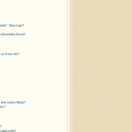
łania”. Dlaczego?
żytkownika forum!
or Foes list?
 and subscribing?
ics?
?
załączniki?