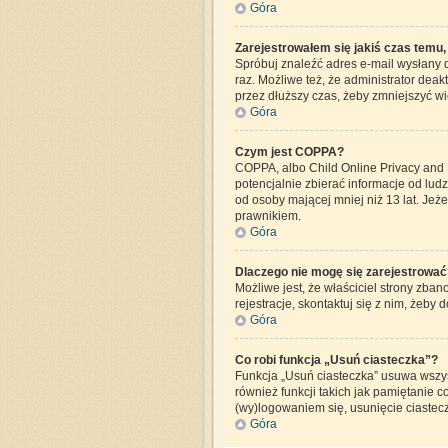
Góra
Zarejestrowałem się jakiś czas temu,
Spróbuj znaleźć adres e-mail wysłany d
raz. Możliwe też, że administrator dea
przez dłuższy czas, żeby zmniejszyć wi
Góra
Czym jest COPPA?
COPPA, albo Child Online Privacy and 
potencjalnie zbierać informacje od lud
od osoby mającej mniej niż 13 lat. Jeże
prawnikiem.
Góra
Dlaczego nie mogę się zarejestrować
Możliwe jest, że właściciel strony zba
rejestracje, skontaktuj się z nim, żeby 
Góra
Co robi funkcja „Usuń ciasteczka”?
Funkcja „Usuń ciasteczka” usuwa wszys
również funkcji takich jak pamiętanie c
(wy)logowaniem się, usunięcie ciaste
Góra